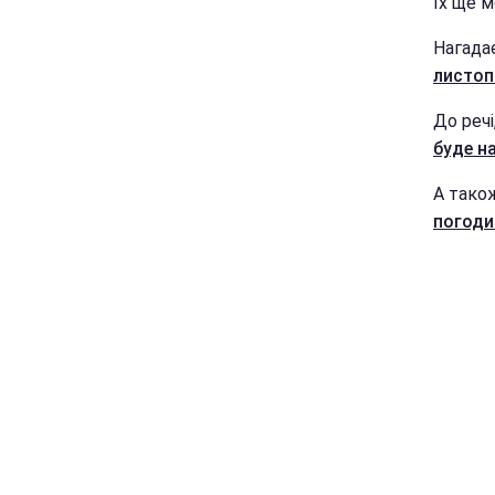
їх ще м
Нагада
листоп
До речі
буде на
А тако
погоди