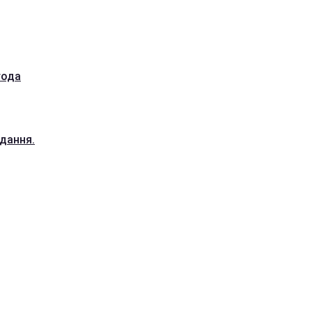
года
дання.