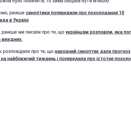
ожна було побачити, то зима обіцяла бути м'якою.
ємо, раніше
синоптики попередили про похолодання 10
ада в Україні
.
, раніше ми писали про те, що
українцям розповіли, яка по
 вихідних.
ж розповідали про те, що
народний синоптик дала прогноз
 на найближчий тиждень і попередила про істотне похоло