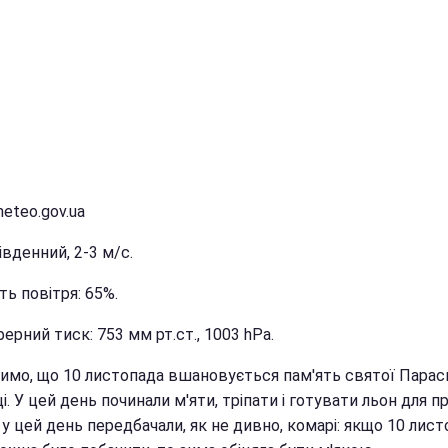
eteo.gov.ua
південний, 2-3 м/с.
ть повітря: 65%.
рний тиск: 753 мм рт.ст., 1003 hPa.
чимо, що 10 листопада вшановується пам'ять святої Пара
і. У цей день починали м'яти, тріпати і готувати льон для пр
у цей день передбачали, як не дивно, комарі: якщо 10 лис