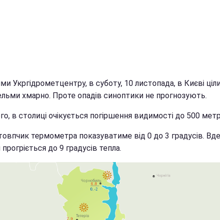
ми Укргідрометцентру, в суботу, 10 листопада, в Києві ціл
ельми хмарно. Проте опадів синоптики не прогнозують.
го, в столиці очікується погіршення видимості до 500 метр
стовпчик термометра показуватиме від 0 до 3 градусів. Вд
 прогріється до 9 градусів тепла.