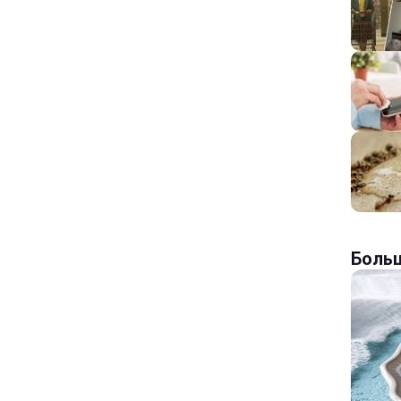
Больш