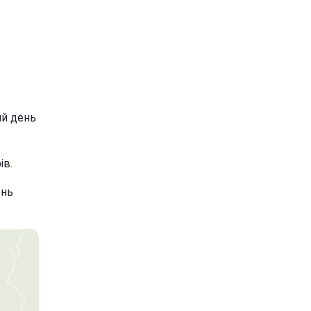
ий день
ів.
ень