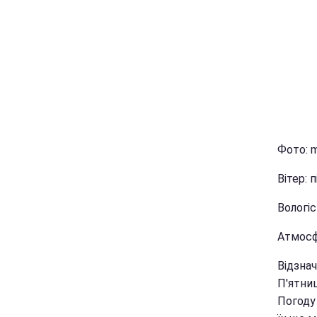
Фото: m
Вітер: 
Вологіс
Атмосфе
Відзна
П'ятниц
Погоду 