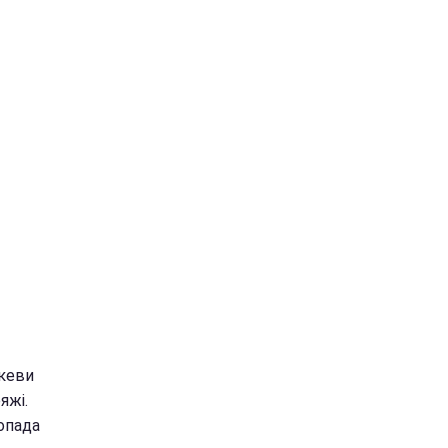
скеви
яжі.
топада