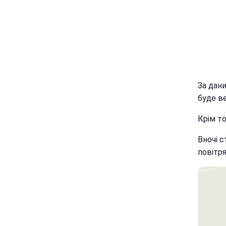
За дани
буде в
Крім то
Вночі 
повітря