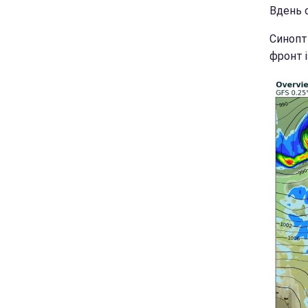
Вдень о
Синопт
фронт і