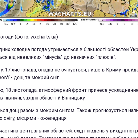
огоди (фото: wxcharts.ua)
дних холодна погода утримається в більшості областей Укр
ься від невеликих "мінусів" до незначних "плюсів".
у, 17 листопада, опадів не очікується, лише в Криму пройд
ов'ї - дощ та мокрий сніг.
лю, 18 листопада, атмосферний фронт принесе ускладненн
в північні, західні області й Вінницьку.
ться дощ разом з мокрим снігом. Також прогнозується нал
 снігу, місцями - ожеледиця.
частина центральних областей, схід і південь у вихідні пот