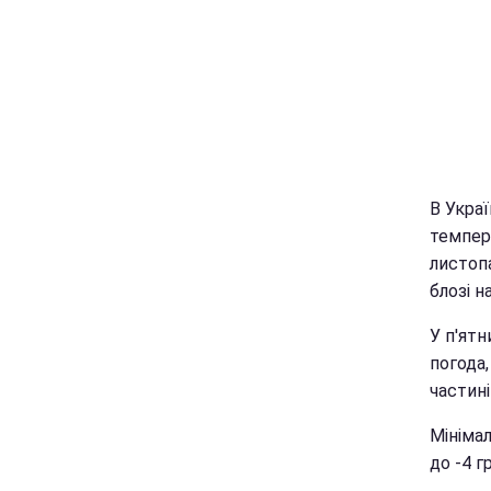
В Украї
темпера
листоп
блозі н
У п'ят
погода,
частині
Мінімал
до -4 г