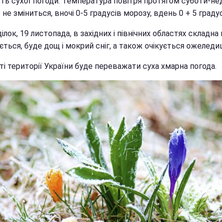
ть сухої погоди. Температура повітря протягом суботи-нед
 не зміниться, вночі 0-5 градусів морозу, вдень 0 + 5 градус
ілок, 19 листопада, в західних і північних областях складна
ться, буде дощ і мокрий сніг, а також очікується ожеледи
і території України буде переважати суха хмарна погода.