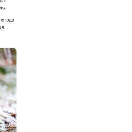
ілі
ів.
 погода
ця.