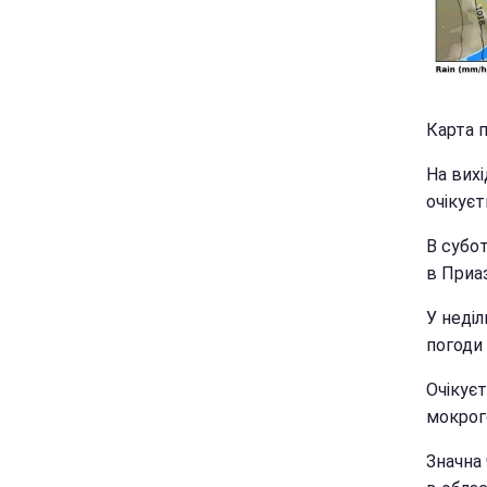
Карта п
На вихі
очікуєт
В субот
в Приаз
У неді
погоди 
Очікує
мокрого
Значна 