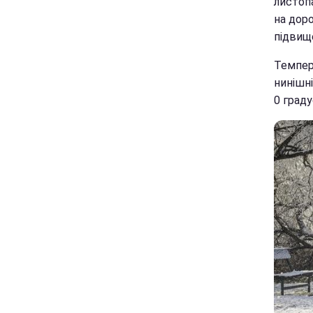
листоп
на доро
підвище
Темпера
нинішні
0 граду