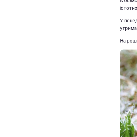
в облас
істотно
У понед
утримає
На решт