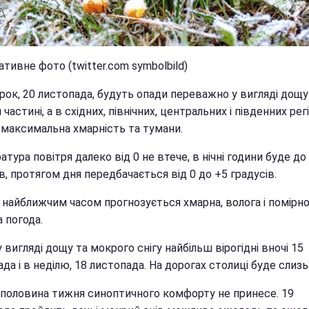
тивне фото (twitter.com symbolbild)
рок, 20 листопада, будуть опади переважно у вигляді дощу
й частині, а в східних, північних, центральних і південних рег
 максимальна хмарність та тумани.
тура повітря далеко від 0 не втече, в нічні години буде до 
в, протягом дня передбачається від 0 до +5 градусів.
і найближчим часом прогнозується хмарна, волога і помірн
 погода.
 вигляді дощу та мокрого снігу найбільш вірогідні вночі 15
да і в неділю, 18 листопада. На дорогах столиці буде слизь
половина тижня синоптичного комфорту не принесе. 19