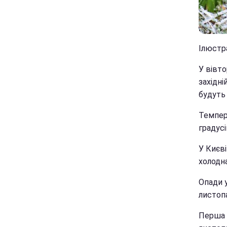
Ілюстра
У вівто
західні
будуть
Темпера
градусі
У Києв
холодна
Опади у
листопа
Перша 