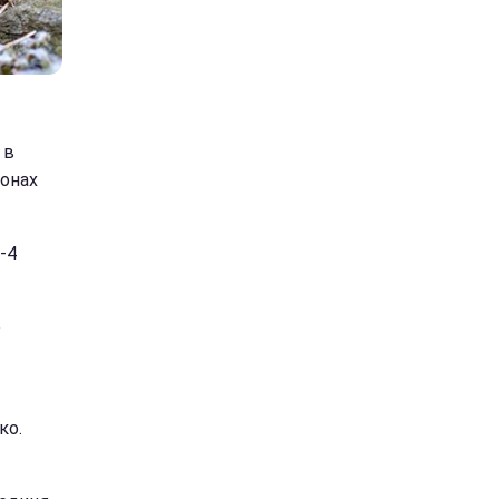
 в
іонах
-4
о
ко.