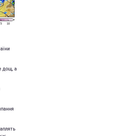
аїни
е дощ, а
я
ипання
раплять