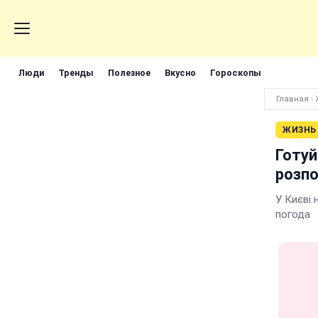
Люди
Тренды
Полезное
Вкусно
Гороскопы
Главная
›
ЖИЗНЬ
Готуй
розпо
У Києві 
погода