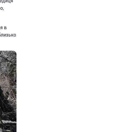
ледиця
о,
я в
близько