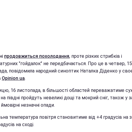
ні
продовжиться похолодання
, проте різких стрибків і
турних "гойдалок" не передбачається. Про це в четвер, 15
ада, повідомила народний синоптик Наталка Діденко у сво
а
Opinion ua
.
ницю, 16 листопада, в більшості областей переважатиме су
 на півдні пройдуть невеликі дощі та мокрий сніг, також у з
 ймовірні незначні опади.
ьна температура повітря становитиме від +4 градусів на з
радусів на сході.