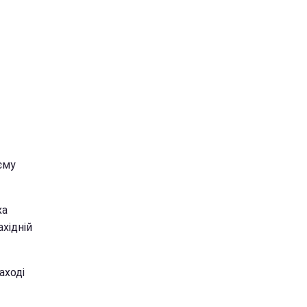
єму
ха
ахідній
аході