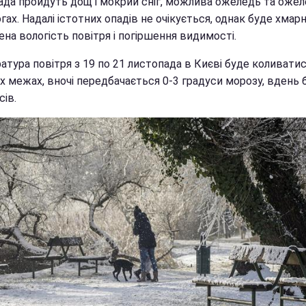
ада пройдуть дощ і мокрий сніг, можлива ожеледь та оже
гах. Надалі істотних опадів не очікується, однак буде хмарн
на вологість повітря і погіршення видимості.
тура повітря з 19 по 21 листопада в Києві буде коливатис
х межах, вночі передбачається 0-3 градуси морозу, вдень 
сів.