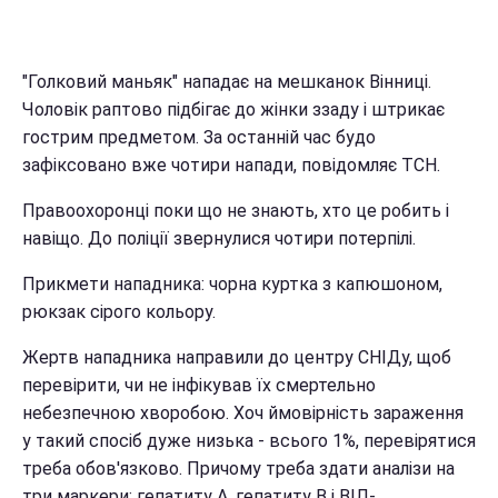
"Голковий маньяк" нападає на мешканок Вінниці.
Чоловік раптово підбігає до жінки ззаду і штрикає
гострим предметом. За останній час будо
зафіксовано вже чотири напади, повідомляє ТСН.
Правоохоронці поки що не знають, хто це робить і
навіщо. До поліції звернулися чотири потерпілі.
Прикмети нападника: чорна куртка з капюшоном,
рюкзак сірого кольору.
Жертв нападника направили до центру СНІДу, щоб
перевірити, чи не інфікував їх смертельно
небезпечною хворобою. Хоч ймовірність зараження
у такий спосіб дуже низька - всього 1%, перевірятися
треба обов'язково. Причому треба здати аналізи на
три маркери: гепатиту А, гепатиту B і ВІЛ-