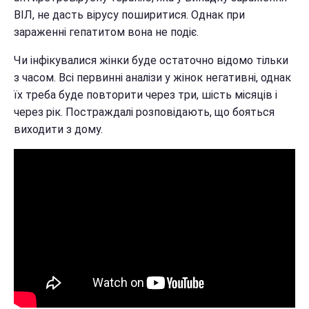
ВІЛ, не дасть вірусу поширитися. Однак при
зараженні гепатитом вона не подіє.
Чи інфікувалися жінки буде остаточно відомо тільки
з часом. Всі первинні аналізи у жінок негативні, однак
їх треба буде повторити через три, шість місяців і
через рік. Постраждалі розповідають, що бояться
виходити з дому.