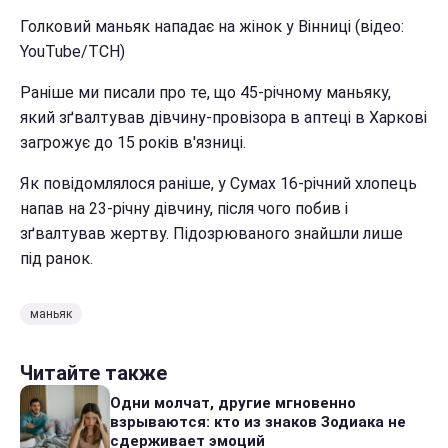
Голковий маньяк нападає на жінок у Вінниці (відео:
YouTube/ТСН)
Раніше ми писали про те, що 45-річному маньяку,
який зґвалтував дівчину-провізора в аптеці в Харкові
загрожує до 15 років в'язниці.
Як повідомлялося раніше, у Сумах 16-річний хлопець
напав на 23-річну дівчину, після чого побив і
зґвалтував жертву. Підозрюваного знайшли лише
під ранок.
маньяк
Читайте также
Одни молчат, другие мгновенно
взрываются: кто из знаков Зодиака не
сдерживает эмоций