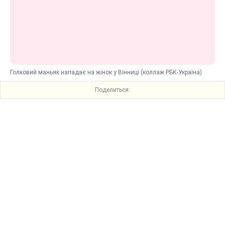
Голковий маньяк нападає на жінок у Вінниці (коллаж РБК-Україна)
Поделиться: