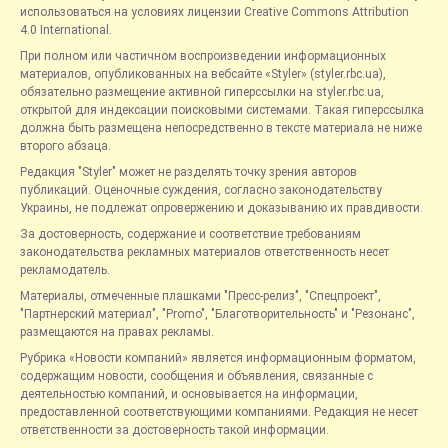
использоваться на условиях лицензии Creative Commons Attribution
4.0 International.
При полном или частичном воспроизведении информационных
материалов, опубликованных на вебсайте «Styler» (styler.rbc.ua),
обязательно размещение активной гиперссылки на styler.rbc.ua,
открытой для индексации поисковыми системами. Такая гиперссылка
должна быть размещена непосредственно в тексте материала не ниже
второго абзаца.
Редакция "Styler" может не разделять точку зрения авторов
публикаций. Оценочные суждения, согласно законодательству
Украины, не подлежат опровержению и доказыванию их правдивости.
За достоверность, содержание и соответствие требованиям
законодательства рекламных материалов ответственность несет
рекламодатель.
Материалы, отмеченные плашками "Пресс-релиз", "Спецпроект",
"Партнерский материал", "Promo", "Благотворительность" и "Резонанс",
размещаются на правах рекламы.
Рубрика «Новости компаний» является информационным форматом,
содержащим новости, сообщения и объявления, связанные с
деятельностью компаний, и основывается на информации,
предоставленной соответствующими компаниями. Редакция не несет
ответственности за достоверность такой информации.