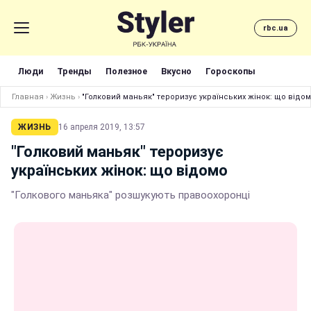
rbc.ua
Люди
Тренды
Полезное
Вкусно
Гороскопы
Главная
›
Жизнь
›
"Голковий маньяк" тероризує українських жінок: що відо
ЖИЗНЬ
16 апреля 2019, 13:57
"Голковий маньяк" тероризує
українських жінок: що відомо
"Голкового маньяка" розшукують правоохоронці