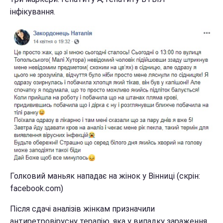
інфікування.
Голковий маньяк нападає на жінок у Вінниці (скрін:
facebook.com)
Після сдачі аналізів жінкам призначили
антиретровірусну терапію, яка у випадку зараження