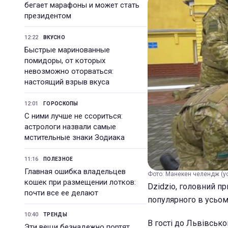
бегает марафоны и может стать
президентом
12:22
ВКУСНО
Быстрые маринованные
помидоры, от которых
невозможно оторваться:
настоящий взрыв вкуса
12:01
ГОРОСКОПЫ
С ними лучше не ссориться:
астрологи назвали самые
мстительные знаки Зодиака
11:16
ПОЛЕЗНОЕ
Главная ошибка владельцев
Фото: Манекен челендж (y
кошек при размещении лотков:
Dzidzio, головний пр
почти все ее делают
популярного в усьом
10:40
ТРЕНДЫ
В гості до Львівсько
Эти вещи безнадежно портят