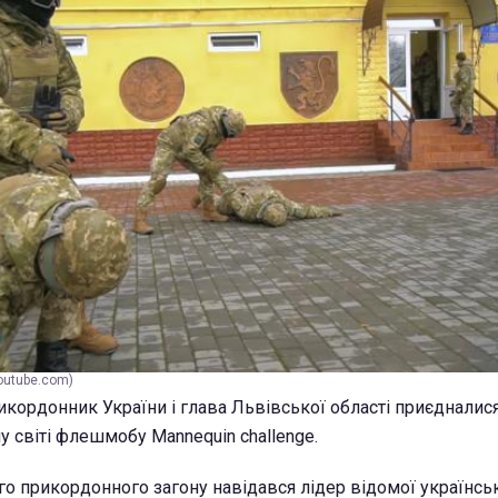
outube.com)
икордонник України і глава Львівської області приєдналис
у світі флешмобу Mannequin challenge.
го прикордонного загону навідався лідер відомої українськ