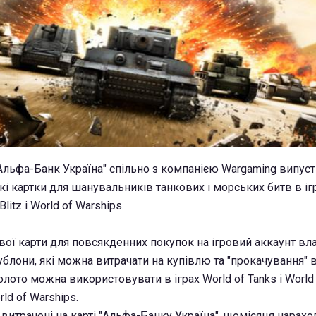
"Альфа-Банк Україна" спільно з компанією Wargaming випус
і картки для шанувальників танкових і морських битв в ігр
Blitz і World of Warships.
вої карти для повсякденних покупок на ігровий аккаунт вл
ублони, які можна витрачати на купівлю та "прокачування" 
золото можна використовувати в іграх World of Tanks і World
rld of Warships.
 витрачені на карті "Альфа-Банку Україна", щомісяця нарахо