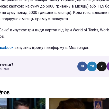
нках карткою на суму до 5000 гривень в місяць) або 11,5 бо
на суму понад 5000 гривень в місяць). Крім того, власник 
 подарунок місяць преміум-аккаунта.
анк" випускає три види карток під ігри World of Tanks, World
ps.
acebook
запустив ігрову платформу в Messenger.
татья?
FB
TG
X
узьями