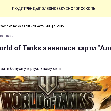
ЛЮДИ
ТРЕНДЫ
ПОЛЕЗНОЕ
ВКУСНО
ГОРОСКОПЫ
 World of Tanks з'явилися карти "Альфа Банку"
6 · 15:30
orld of Tanks з'явилися карти "А
вати бонуси у віртуальному світі