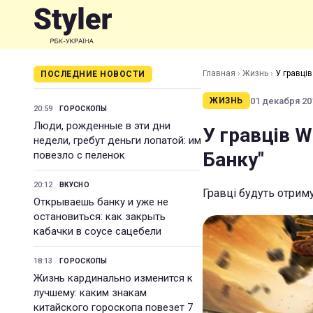
Главная
›
Жизнь
›
У гравців
ПОСЛЕДНИЕ НОВОСТИ
01 декабря 201
ЖИЗНЬ
20:59
ГОРОСКОПЫ
Люди, рожденные в эти дни
У гравців W
недели, гребут деньги лопатой: им
Банку"
повезло с пеленок
20:12
ВКУСНО
Гравці будуть отриму
Открываешь банку и уже не
остановиться: как закрыть
кабачки в соусе сацебели
18:13
ГОРОСКОПЫ
Жизнь кардинально изменится к
лучшему: каким знакам
китайского гороскопа повезет 7