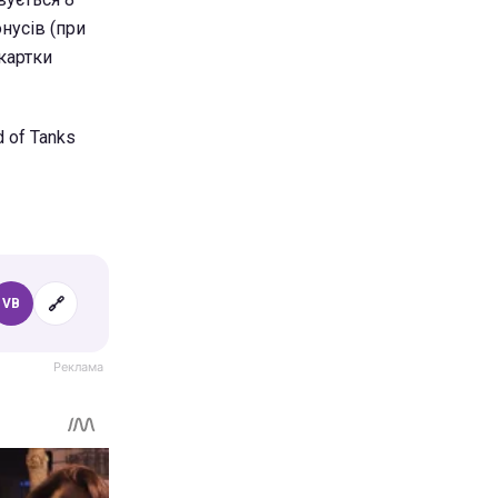
нусів (при
картки
 of Tanks
🔗
VB