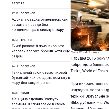
августа
17:25
ПОЛЕЗНОЕ
Адская поездка отменяется: как
выжить в поезде без
кондиционера в сильную жару
16:55
ТРЕНДЫ
Тихий развод: 8 признаков, что
человек вас уже бросил, хотя еще
Фото: World of Tanks
рядом
1 грудня 2016 року 
кобрендові банківськ
16:19
ПОЛЕЗНОЕ
Tanks, World of Tanks 
Гениальный трюк с пластиковой
бутылкой: как охладить комнату в
жару без кондиционера
При використанні но
надходять золото і д
15:33
ЛЮДИ
техніки. Віртуальне 
Женщина сделала "капсулу
Blitz, дублони — в Wo
времени" и спрятала ее в своем
За кожні 50 гривень,