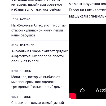
момент вручення под
интерьер: дизайнеры советуют
избавиться от них уже сейчас
Терро на мить застиг
відшукали спеціальн
10:24
ВКУСНО
На Яблочный Спас: этот пирог из
старой кулинарной книги пекли
наши бабушки
09:56
ПОЛЕЗНОЕ
Аномальная жара сжигает грядки:
4 эффективных способа спасти
овощи от гибели
08:43
ТРЕНДЫ
Маникюр, который выбирают
миллионерши: как сделать
трендовые "голые ногти" дома
08:02
ТРЕНДЫ
Справится только самый умный: