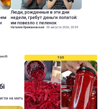
Люди, рожденные в эти дни
оем
недели, гребут деньги лопатой:
и
им повезло с пеленок
Наталия Крижановская
·
06 августа 2026, 20:59
ешмобі
ТОП
і
бі
игли на мить