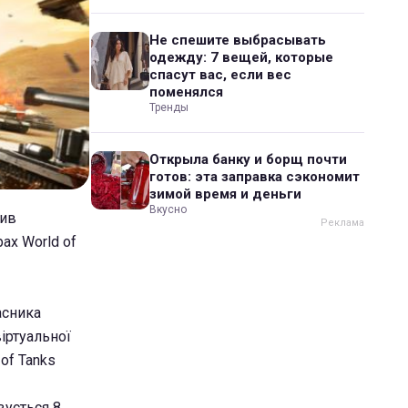
Не спешите выбрасывать
одежду: 7 вещей, которые
спасут вас, если вес
поменялся
Тренды
Открыла банку и борщ почти
готов: эта заправка сэкономит
зимой время и деньги
Вкусно
тив
ах World of
асника
віртуальної
 of Tanks
вується 8