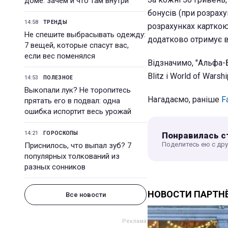
доме: зачем и что там внутри
бонусів (при розраху
14:58
ТРЕНДЫ
розрахунках карткою 
Не спешите выбрасывать одежду:
додатково отримує в
7 вещей, которые спасут вас,
если вес поменялся
Відзначимо, "Альфа-Б
Blitz і World of Warshi
14:53
ПОЛЕЗНОЕ
Выкопали лук? Не торопитесь
Нагадаємо, раніше
F
прятать его в подвал: одна
ошибка испортит весь урожай
14:21
Понравилась с
ГОРОСКОПЫ
Поделитесь ею с др
Приснилось, что выпал зуб? 7
популярных толкований из
разных сонников
Все новости