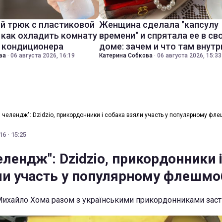
й трюк с пластиковой
Женщина сделала "капсулу
 как охладить комнату
времени" и спрятала ее в св
з кондиционера
доме: зачем и что там внутр
ва
·
06 августа 2026, 16:19
Катерина Собкова
·
06 августа 2026, 15:33
 челендж": Dzidzio, прикордонники і собака взяли участь у популярному фл
6 · 15:25
лендж": Dzidzio, прикордонники 
ли участь у популярному флешмо
 Михайло Хома разом з українськими прикордонниками заст