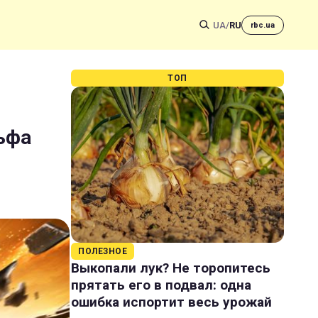
UA
/
RU
rbc.ua
ТОП
льфа
ПОЛЕЗНОЕ
Выкопали лук? Не торопитесь
прятать его в подвал: одна
ошибка испортит весь урожай