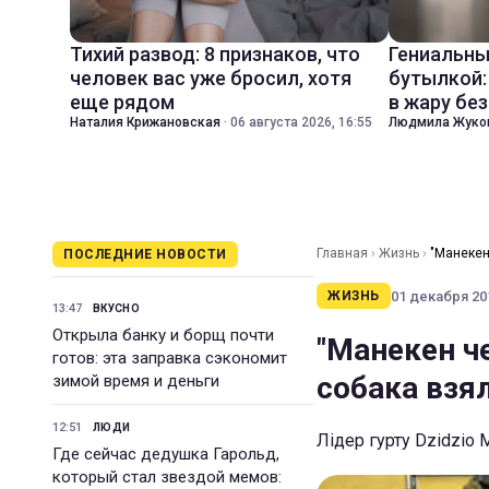
Тихий развод: 8 признаков, что
Гениальны
человек вас уже бросил, хотя
бутылкой:
еще рядом
в жару бе
Наталия Крижановская
·
06 августа 2026, 16:55
Людмила Жуко
Главная
›
Жизнь
›
"Манекен
ПОСЛЕДНИЕ НОВОСТИ
01 декабря 201
ЖИЗНЬ
13:47
ВКУСНО
Открыла банку и борщ почти
"Манекен че
готов: эта заправка сэкономит
собака взя
зимой время и деньги
12:51
ЛЮДИ
Лідер гурту Dzidzio
Где сейчас дедушка Гарольд,
который стал звездой мемов: