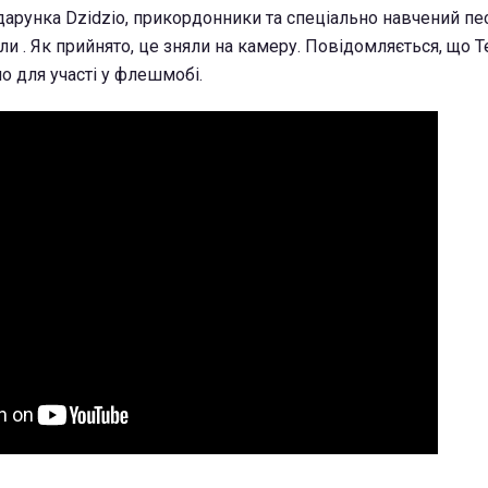
арунка Dzidzio, прикордонники та спеціально навчений пес
ли . Як прийнято, це зняли на камеру. Повідомляється, що 
о для участі у флешмобі.