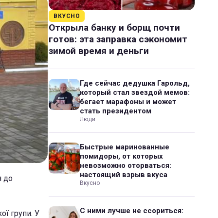
ВКУСНО
Открыла банку и борщ почти
готов: эта заправка сэкономит
зимой время и деньги
Где сейчас дедушка Гарольд,
который стал звездой мемов:
бегает марафоны и может
стать президентом
Люди
Быстрые маринованные
помидоры, от которых
невозможно оторваться:
настоящий взрыв вкуса
я до
Вкусно
С ними лучше не ссориться:
ої групи. У