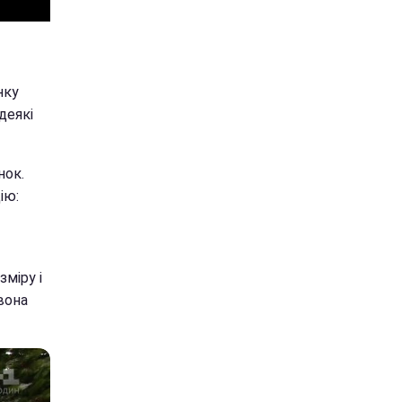
нку
деякі
нок.
ію:
зміру і
вона