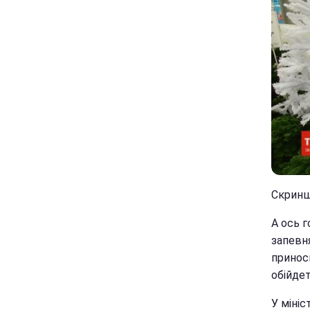
Скринш
А ось 
запевн
приноси
обійдет
У міні