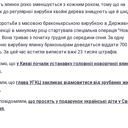
сть ялинок різко зменшується з кожним роком, тому що на
к до регулярної вирубки хвойні дерева знищують ще й шкі
боротьби з масовою браконьєрською вирубкою в Державн
екції в минулому році стартувала спеціальна операція "Нов
. Вона триває з початку грудня до середини січня. За одну
нно вирубану ялинку браконьєрам доведеться віддати 700
. За цей час встигли виписати вже 23 тисячі штрафів.
ємо, що
у Києві почали устанавку головної новорічної яли
.
али, що
глава УГКЦ закликає відмовитися від зрубаних ж
.
повідомляли,
що просять у подарунок українські діти у С
я.