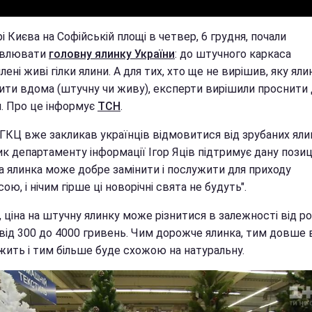
і Києва на Софійській площі в четвер, 6 грудня, почали
овлювати
головну ялинку України
: до штучного каркаса
лені живі гілки ялини. А для тих, хто ще не вирішив, яку яли
ити вдома (штучну чи живу), експерти вирішили проснити 
. Про це інформує
ТСН
.
УГКЦ вже закликав українців відмовитися від зрубаних яли
к департаменту інформації Ігор Яців підтримує дану позиц
а ялинка може добре замінити і послужити для приходу
ою, і нічим гірше ці новорічні свята не будуть".
, ціна на штучну ялинку може різнитися в залежності від ро
 від 300 до 4000 гривень. Чим дорожче ялинка, тим довше 
жить і тим більше буде схожою на натуральну.