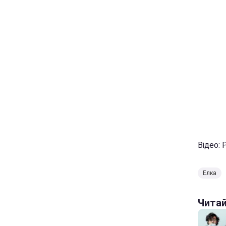
Відео: 
Елка
Чита