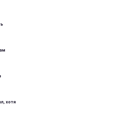
ть
кам
з
л, хотя