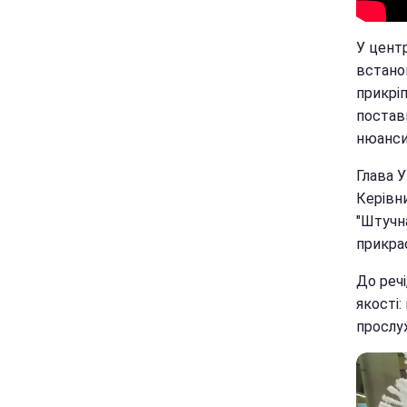
У центр
встан
прикріп
постав
нюанси
Глава 
Керівни
"Штучн
прикрас
До речі
якості:
прослу