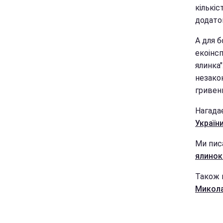
кількі
додато
А для 
екоінсп
ялинка"
незако
гривень
Нагада
України
Ми пис
ялинок
Також 
Микола