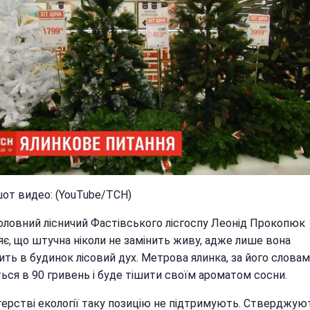
от видео: (YouTube/ТСН)
головний лісничий Фастівського лісгоспу Леонід Прокопюк
яє, що штучна ніколи не замінить живу, адже лише вона
ть в будинок лісовий дух. Метрова ялинка, за його словам
ься в 90 гривень і буде тішити своїм ароматом сосни.
стерстві екології таку позицію не підтримують. Стверджую