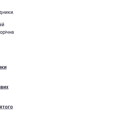
дники.
ій
орічна
нки
ивих
вятого