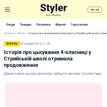
rbc.ua
Люди
Тренды
Полезное
Вкусно
Гороскопы
Главная
›
Жизнь
›
Історія про цькування 4-класниці у Стрийській школі от
ЖИЗНЬ
09 ноября 2018, 11:49
Історія про цькування 4-класниці у
Стрийській школі отримала
продовження
Директорка школи пропонує забрати дитину з колективу