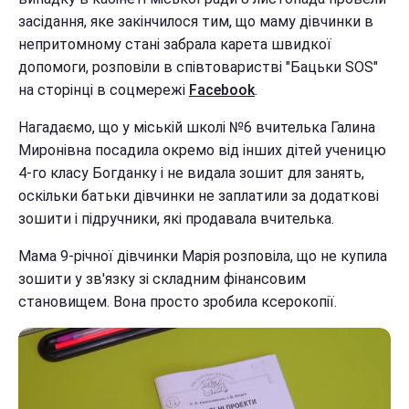
засідання, яке закінчилося тим, що маму дівчинки в
непритомному стані забрала карета швидкої
допомоги, розповіли в співтоваристві "Бацьки SOS"
на сторінці в соцмережі
Facebook
.
Нагадаємо, що у міській школі №6 вчителька Галина
Миронівна посадила окремо від інших дітей ученицю
4-го класу Богданку і не видала зошит для занять,
оскільки батьки дівчинки не заплатили за додаткові
зошити і підручники, які продавала вчителька.
Мама 9-річної дівчинки Марія розповіла, що не купила
зошити у зв'язку зі складним фінансовим
становищем. Вона просто зробила ксерокопії.