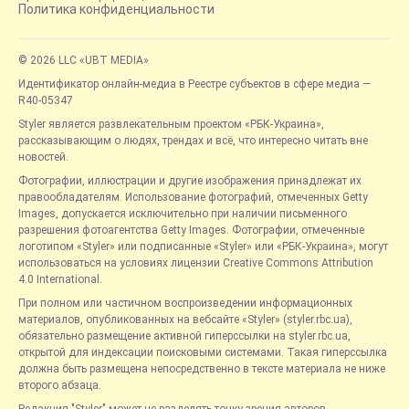
Политика конфиденциальности
© 2026 LLC «UBT MEDIA»
Идентификатор онлайн-медиа в Реестре субъектов в сфере медиа —
R40-05347
Styler является развлекательным проектом «РБК-Украина»,
рассказывающим о людях, трендах и всё, что интересно читать вне
новостей.
Фотографии, иллюстрации и другие изображения принадлежат их
правообладателям. Использование фотографий, отмеченных Getty
Images, допускается исключительно при наличии письменного
разрешения фотоагентства Getty Images. Фотографии, отмеченные
логотипом «Styler» или подписанные «Styler» или «РБК-Украина», могут
использоваться на условиях лицензии Creative Commons Attribution
4.0 International.
При полном или частичном воспроизведении информационных
материалов, опубликованных на вебсайте «Styler» (styler.rbc.ua),
обязательно размещение активной гиперссылки на styler.rbc.ua,
открытой для индексации поисковыми системами. Такая гиперссылка
должна быть размещена непосредственно в тексте материала не ниже
второго абзаца.
Редакция "Styler" может не разделять точку зрения авторов