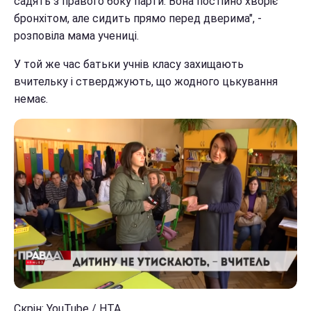
садять з правого боку парти. Вона постійно хворіє
бронхітом, але сидить прямо перед дверима", -
розповіла мама учениці.
У той же час батьки учнів класу захищають
вчительку і стверджують, що жодного цькування
немає.
Скрін: YouTube / НТА