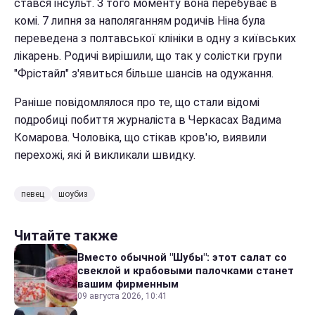
стався інсульт. З того моменту вона перебуває в
комі. 7 липня за наполяганням родичів Ніна була
переведена з полтавської клініки в одну з київських
лікарень. Родичі вирішили, що так у солістки групи
"Фрістайл" з'явиться більше шансів на одужання.
Раніше повідомлялося про те, що стали відомі
подробиці побиття журналіста в Черкасах Вадима
Комарова. Чоловіка, що стікав кров'ю, виявили
перехожі, які й викликали швидку.
певец
шоубиз
Читайте также
Вместо обычной "Шубы": этот салат со
свеклой и крабовыми палочками станет
вашим фирменным
09 августа 2026, 10:41