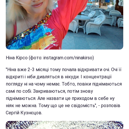
Ніна Кірсо (фото: instagram.com/ninakirso)
"Ніна вже 2-3 місяці тому почала відкривати очі. Очі її
відкриті і ніби дивляться в нікуди. І концентрації
погляду ні на чому немає. Тобто, повіки піднімаються
самі по собі. Закриваються, потім знову
піднімаються. Але назвати це приходом в себе ну
ніяк не можна. Тому що це не свідомість", - розповів
Сергій Кузнєцов.