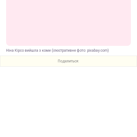
Ніна Кірсо вийшла з коми (ілюстративне фото: pixabay.com)
Поделиться: