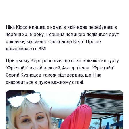
Ніна Кірсо вийшла з коми, в якій вона перебувала з
червня 2018 року. Першим новиною поділився друг
співачки, музикант Олександр Керт. Про це
повідомляють ЗМІ.
При цьому Керт розповів, що стан вокалістки гурту
"Фрістайл" вкрай важкий. Автор пісень "Фрістайл"
Сергій Кузнєцов також підтвердив, що Ніна
знаходиться в дуже важкому стані.