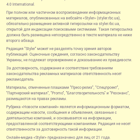
4.0 International.
При полном или частичном воспроизведении информационных
материалов, опубликованных на вебсайте «Styler» (styler.rbc.ua),
обязательно размещение активной гиперссылки на styler.rbc.ua,
открытой для индексации поисковыми системами. Такая гиперссылка
должна быть размещена непосредственно в тексте материала не ниже
второго абзаца.
Редакция "Styler" может не разделять точку зрения авторов
публикаций. Оценочные суждения, согласно законодательству
Украины, не подлежат опровержению и доказыванию их правдивости.
За достоверность, содержание и соответствие требованиям
законодательства рекламных материалов ответственность несет
рекламодатель.
Материалы, отмеченные плашками "Пресс-релиз", "Спецпроект",
"Партнерский материал", "Promo", "Благотворительность" и "Резонанс",
размещаются на правах рекламы.
Рубрика «Новости компаний» является информационным форматом,
содержащим новости, сообщения и объявления, связанные с
деятельностью компаний, и основывается на информации,
предоставленной соответствующими компаниями. Редакция не несет
ответственности за достоверность такой информации.
Онлайн-медиа «Styler» предназначено для лиц от 21 года.