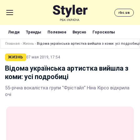
rbc.ua
Люди
Тренды
Полезное
Вкусно
Гороскопы
Главная
›
Жизнь
›
Відома українська артистка вийшла з коми: усі подробиці
ЖИЗНЬ
07 мая 2019, 17:54
Відома українська артистка вийшла з
коми: усі подробиці
55-річна вокалістка групи "Фрістайл" Ніна Кірсо відкрила
очі