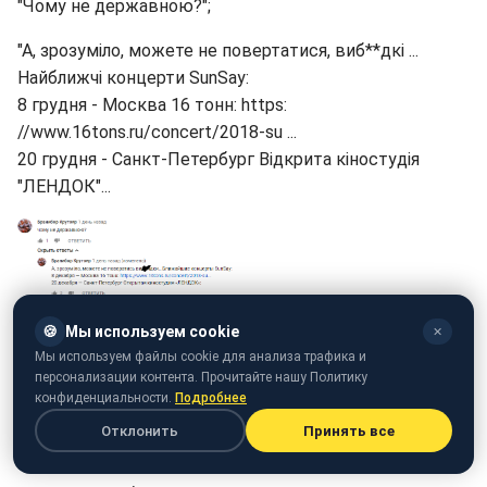
"Чому не державною?";
"А, зрозуміло, можете не повертатися, виб**дкі ...
Найближчі концерти SunSay:
8 грудня - Москва 16 тонн: https:
//www.16tons.ru/concert/2018-su ...
20 грудня - Санкт-Петербург Відкрита кіностудія
"ЛЕНДОК"...
🍪
Мы используем cookie
✕
Мы используем файлы cookie для анализа трафика и
персонализации контента. Прочитайте нашу Политику
конфиденциальности.
Подробнее
Отклонить
Принять все
Скріншот: YouTube / sunsaymusic