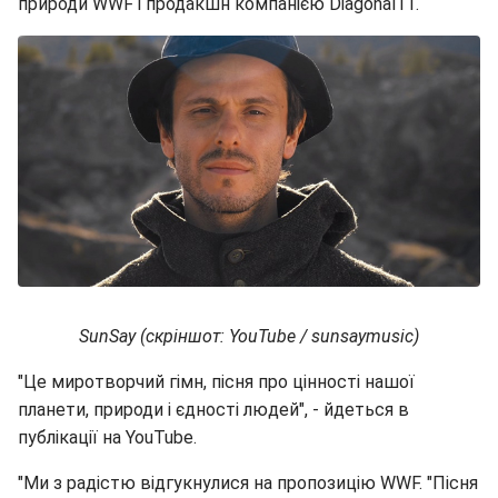
природи WWF і продакшн компанією Diagonal11.
SunSay (скріншот: YouTube / sunsaymusic)
"Це миротворчий гімн, пісня про цінності нашої
планети, природи і єдності людей", - йдеться в
публікації на YouTube.
"Ми з радістю відгукнулися на пропозицію WWF. "Пісня