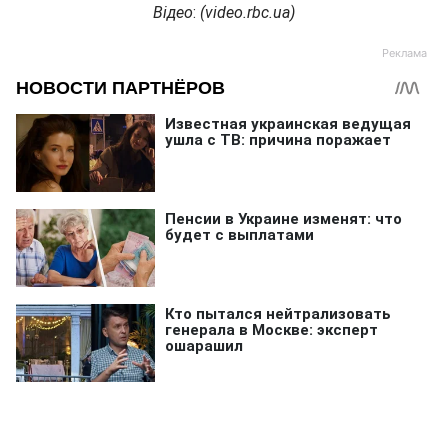
Відео
:
(
video.rbc.ua
)