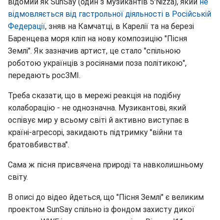
відомий як SunSay (один з музикантів 5'Nizza), який
не
відмовляється від гастрольної діяльності в Російській
Федерації
, зняв на Камчатці, в Карелії та на березі
Баренцева моря кліп на нову композицію "Пісня
Землі". Як зазначив артист, це стало "спільною
роботою українців з росіянами поза політикою",
передають росЗМІ.
Треба сказати, що в мережі реакція на подібну
колаборацію - не однозначна. Музикантові, який
оспівує мир у всьому світі й активно виступає в
країні-агресорі, закидають підтримку "війни та
братовбивства".
Сама ж пісня присвячена природі та навколишньому
світу.
В описі до відео йдеться, що "Пісня Землі" є великим
проектом SunSay спільно із фондом захисту дикої