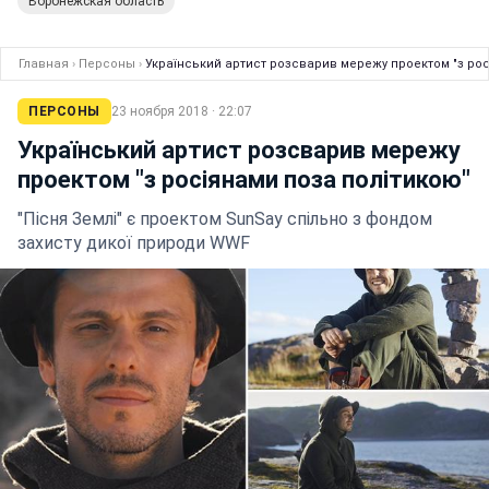
Воронежская область
Главная
›
Персоны
›
Український артист розсварив мережу проектом "з рос
ПЕРСОНЫ
23 ноября 2018 · 22:07
Український артист розсварив мережу
проектом "з росіянами поза політикою"
"Пісня Землі" є проектом SunSay спільно з фондом
захисту дикої природи WWF