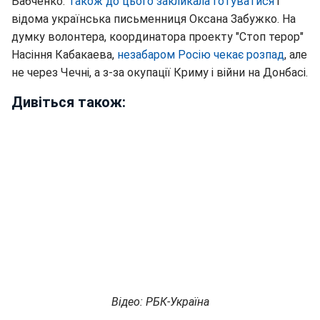
Бабченко.
Також до цього закликала готуватися
і
відома українська письменниця Оксана Забужко. На
думку волонтера, координатора проекту "Стоп терор"
Насіння Кабакаева,
незабаром Росію чекає розпад
, але
не через Чечні, а з-за окупації Криму і війни на Донбасі.
Дивіться також:
Відео: РБК-Україна