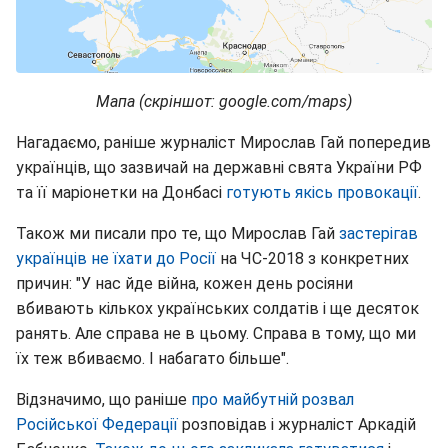
Мапа (скріншот: google.com/maps)
Нагадаємо, раніше журналіст Мирослав Гай попередив
українців, що зазвичай на державні свята України РФ
та її маріонетки на Донбасі
готують якісь провокації
.
Також ми писали про те, що Мирослав Гай
застерігав
українців не їхати до Росії
на ЧС-2018 з конкретних
причин: "У нас йде війна, кожен день росіяни
вбивають кількох українських солдатів і ще десяток
ранять. Але справа не в цьому. Справа в тому, що ми
їх теж вбиваємо. І набагато більше".
Відзначимо, що раніше
про майбутній розвал
Російської Федерації
розповідав і журналіст Аркадій