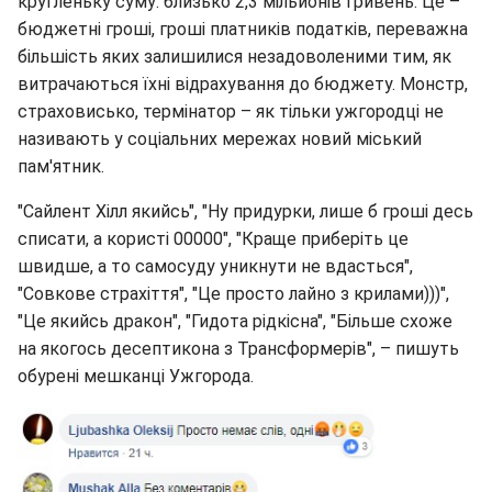
кругленьку суму: близько 2,3 мільйонів гривень. Це –
бюджетні гроші, гроші платників податків, переважна
більшість яких залишилися незадоволеними тим, як
витрачаються їхні відрахування до бюджету. Монстр,
страховисько, термінатор – як тільки ужгородці не
називають у соціальних мережах новий міський
пам'ятник.
"Сайлент Хілл якийсь", "Ну придурки, лише б гроші десь
списати, а користі 00000", "Краще приберіть це
швидше, а то самосуду уникнути не вдасться",
"Совкове страхіття", "Це просто лайно з крилами)))",
"Це якийсь дракон", "Гидота рідкісна", "Більше схоже
на якогось десептикона з Трансформерів", – пишуть
обурені мешканці Ужгорода.