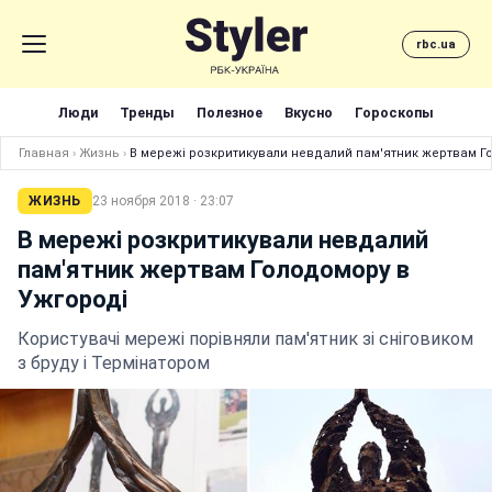
rbc.ua
Люди
Тренды
Полезное
Вкусно
Гороскопы
Главная
›
Жизнь
›
В мережі розкритикували невдалий пам'ятник жертвам Г
ЖИЗНЬ
23 ноября 2018 · 23:07
В мережі розкритикували невдалий
пам'ятник жертвам Голодомору в
Ужгороді
Користувачі мережі порівняли пам'ятник зі сніговиком
з бруду і Термінатором