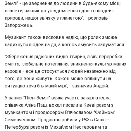
Землі" - це звернення до людини в будь-якому місці
планети, заклик до усвідомлення єдності людей і
природи, нашої зв'язку з планетою", - розповів
Запорожець.
Музикант також висловив надію, що ролик зможе
надихнути людей на дії, а когось змусить задуматися.
"Збереження рідкісних видів тварин, лісів, переробка
сміття, глобальне потепління, зникнення культур малих
народів - все це стосується людей незалежно від
того, де вони живуть. Кожен може вплинути на
ситуацію хоча б в малій мірі", - зазначив Андрій.
У записі "Пісні Землі" взяла участь закарпатська
співачка Аліна Паш, вокал писали в Києві разом з
музикантом і продюсером В'ячеславом "Феймом"
Семенченком. Продакшн робили у РФ в Санкт-
Петербурзі разом із Михайлом Нестеровим та