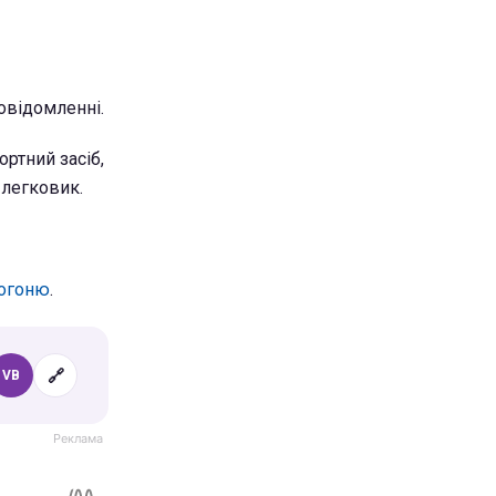
повідомленні.
ортний засіб,
 легковик.
погоню
.
🔗
VB