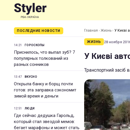
Главная
›
Жизнь
›
У Києві а
ПОСЛЕДНИЕ НОВОСТИ
28 ноября 2016
ЖИЗНЬ
14:21
ГОРОСКОПЫ
Приснилось, что выпал зуб? 7
У Києві авт
популярных толкований из
разных сонников
Транспортний засіб 
13:47
ВКУСНО
Открыла банку и борщ почти
готов: эта заправка сэкономит
зимой время и деньги
12:51
ЛЮДИ
Где сейчас дедушка Гарольд,
который стал звездой мемов:
бегает марафоны и может стать