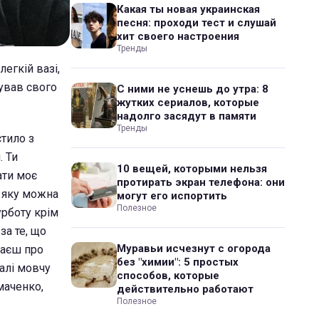
Какая ты новая украинская
песня: проходи тест и слушай
хит своего настроения
Тренды
егкій вазі,
ував свого
С ними не уснешь до утра: 8
жутких сериалов, которые
надолго засядут в памяти
Тренды
стило з
. Ти
10 вещей, которыми нельзя
ати моє
протирать экран телефона: они
а яку можна
могут его испортить
Полезное
урботу крім
за те, що
Муравьи исчезнут с огорода
баєш про
без "химии": 5 простых
галі мовчу
способов, которые
маченко,
действительно работают
Полезное