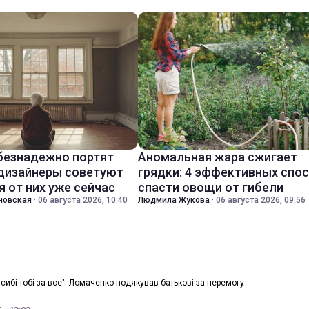
безнадежно портят
Аномальная жара сжигает
 дизайнеры советуют
грядки: 4 эффективных спо
я от них уже сейчас
спасти овощи от гибели
новская
·
06 августа 2026, 10:40
Людмила Жукова
·
06 августа 2026, 09:56
асибі тобі за все": Ломаченко подякував батьковi за перемогу