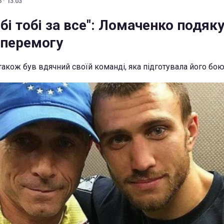
 · 13:03
ибі тобі за все": Ломаченко подяк
 перемогу
також був вдячний своїй команді, яка підготувала його бо