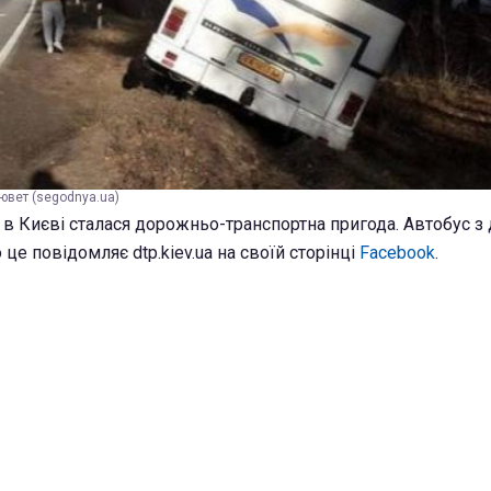
ювет (segodnya.ua)
в Києві сталася дорожньо-транспортна пригода. Автобус з 
 це повідомляє dtp.kiev.ua на своїй сторінці
Facebook
.