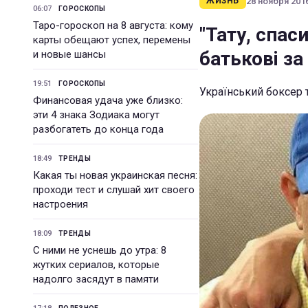
28 ноября 2016
ЖИЗНЬ
06:07
ГОРОСКОПЫ
Таро-гороскоп на 8 августа: кому
"Тату, спас
карты обещают успех, перемены
батьковi за
и новые шансы
19:51
ГОРОСКОПЫ
Український боксер 
Финансовая удача уже близко:
эти 4 знака Зодиака могут
разбогатеть до конца года
18:49
ТРЕНДЫ
Какая ты новая украинская песня:
проходи тест и слушай хит своего
настроения
18:09
ТРЕНДЫ
С ними не уснешь до утра: 8
жутких сериалов, которые
надолго засядут в памяти