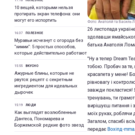
17:18
ПОЛЕЗНОЕ
10 вещей, которыми нельзя
протирать экран телефона: они
могут его испортить
Фото: Анатолій та Василь 
26 листопада україн
16:37
ПОЛЕЗНОЕ
здолавши ямайського
Муравьи исчезнут с огорода без
батька Анатолія Лом
"химии": 5 простых способов,
которые действительно работают
"Ну а тепер Dream Tea
тобою. Пробач за те,
15:55
ВКУСНО
Ажурные блины, которые не
красапета у мене! Бо
рвутся: рецепт с секретным
рівновагу і контролю
ингредиентом для идеальных
завжди покластися! 
дырочек
тренувань, ти грамот
вирішуєш питання і з
15:19
ЛЮДИ
Как выглядят возлюбленные
моїх руках, роблячи 
Дантеса, Пономарева и
Загалом, спасибі всі
Боржемской: редкие фото звезд
передає
Вохіпд-mma