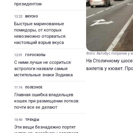
президентом
12:22
ВКУСНО
Быстрые маринованные
помидоры, от которых
невозможно оторваться:
настоящий взрыв вкуса
Фото: Автобус потрапив у к
12:01
ГОРОСКОПЫ
На Столичному шосе 
С ними лучше не ссориться:
вилетів у кювет. Про
астрологи назвали самые
мстительные знаки Зодиака
11:16
ПОЛЕЗНОЕ
Главная ошибка владельцев
кошек при размещении лотков:
почти все ее делают
10:40
ТРЕНДЫ
Эти вещи безнадежно портят