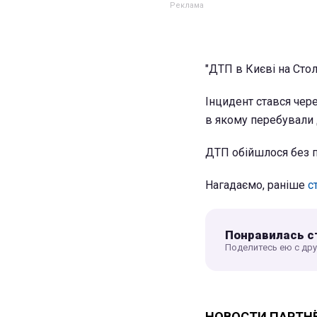
"ДТП в Києві на Стол
Інцидент стався чере
в якому перебували д
ДТП обійшлося без по
Нагадаємо, раніше
с
Понравилась с
Поделитесь ею с др