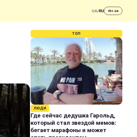
UA
/
RU
rbc.ua
ТОП
ЛЮДИ
Где сейчас дедушка Гарольд,
который стал звездой мемов:
бегает марафоны и может