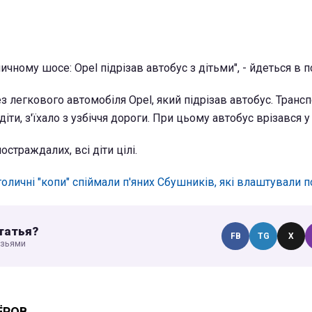
ичному шосе: Opel підрізав автобус з дітьми", - йдеться в 
з легкового автомобіля Opel, який підрізав автобус. Трансп
іти, з'їхало з узбіччя дороги. При цьому автобус врізався у
страждалих, всі діти цілі.
толичні "копи" спіймали п'яних Сбушників, які влаштували 
татья?
FB
TG
X
узьями