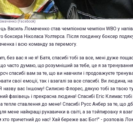
Ломаченко (Facebook)
ець Василь Ломаченко став чемпіоном чемпіон WBO у напівл
 боксера Ніколаса Уолтерса. Після поєдинку боксер подяк
аченка і всю команду за перемогу.
m, без вас я не я! Батя, спасибі тобі за все, мені дуже поща
 що часто думаю, що розумніший за тебе, це я за тренування
рсч спасибі вам за те, що ви навчили і продовжуєте тренув
вати свої емоції, так і взагалі за все спасибі. Ви людина, н
Я назву вас Іншому! Силисио Флорес, дякую тобі за твою т
ний фахівець і прекрасна людина! Спасибі Егіс Климас тобі 
а тепле ставлення до мене! Спасибі Русс Анбер за те, що д
для мене найкращі рукавички в світі, а за тэйпировку я вза
м хто причетний до нас! Хай береже вас Бог!" - розповів Ло
.