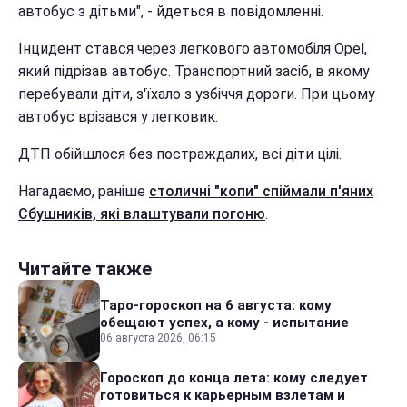
автобус з дітьми", - йдеться в повідомленні.
Інцидент стався через легкового автомобіля Opel,
який підрізав автобус. Транспортний засіб, в якому
перебували діти, з'їхало з узбіччя дороги. При цьому
автобус врізався у легковик.
ДТП обійшлося без постраждалих, всі діти цілі.
Нагадаємо, раніше
столичні "копи" спіймали п'яних
Сбушників, які влаштували погоню
.
Читайте также
Таро-гороскоп на 6 августа: кому
обещают успех, а кому - испытание
06 августа 2026, 06:15
Гороскоп до конца лета: кому следует
готовиться к карьерным взлетам и