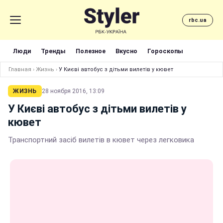
rbc.ua
Люди
Тренды
Полезное
Вкусно
Гороскопы
Главная
›
Жизнь
›
У Києві автобус з дітьми вилетів у кювет
ЖИЗНЬ
28 ноября 2016, 13:09
У Києві автобус з дітьми вилетів у
кювет
Транспортний засіб вилетів в кювет через легковика