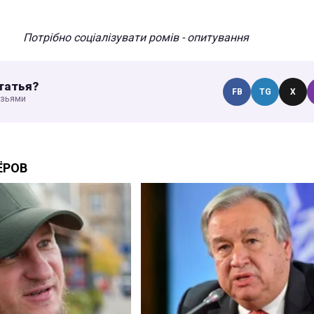
Потрібно соціалізувати ромів - опитування
татья?
FB
TG
X
узьями