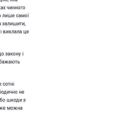
ках чинного
ло лише самої
а залишити,
 і виклала це
о закону і
і бажають
 сотні
ріодично не
 бо шкоди з
 вже можна