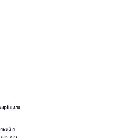
 вирішила
 який я
цію, яка