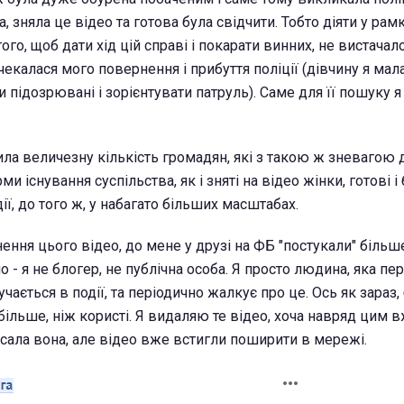
 зняла це відео та готова була свідчити. Тобто діяти у рам
ого, щоб дати хід цій справі і покарати винних, не вистача
очекалася мого повернення і прибуття поліції (дівчину я мал
 підозрювані і зорієнтувати патруль). Саме для її пошуку я
чила величезну кількість громадян, які з такою ж зневагою д
ми існування суспільства, як і зняті на відео жінки, готові 
ії, до того ж, у набагато більших масштабах.
ння цього відео, до мене у друзі на ФБ "постукали" більше
 - я не блогер, не публічна особа. Я просто людина, яка пе
учається в події, та періодично жалкує про це. Ось як зараз,
більше, ніж користі. Я видаляю те відео, хоча навряд цим
исала вона, але відео вже встигли поширити в мережі.