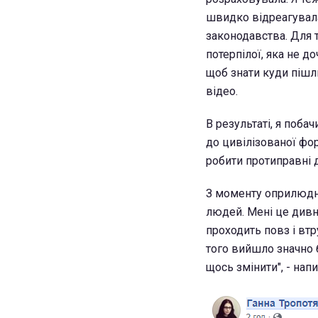
швидко відреагувала,
законодавства. Для т
потерпілої, яка не д
щоб знати куди пішли
відео.
В результаті, я поба
до цивілізованої фор
робити протиправні д
З моменту оприлюдне
людей. Мені це дивно
проходить повз і втр
того вийшло значно 
щось змінити", - нап