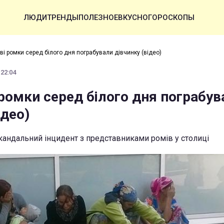
ЛЮДИ
ТРЕНДЫ
ПОЛЕЗНОЕ
ВКУСНО
ГОРОСКОПЫ
ві ромки серед білого дня пограбували дівчинку (відео)
 22:04
 ромки серед білого дня пограбув
ідео)
андальний інцидент з представниками ромів у столиці