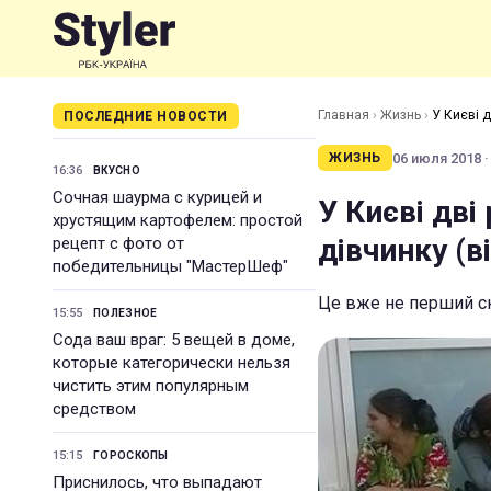
Главная
›
Жизнь
›
У Києві д
ПОСЛЕДНИЕ НОВОСТИ
06 июля 2018 ·
ЖИЗНЬ
16:36
ВКУСНО
Сочная шаурма с курицей и
У Києві дві
хрустящим картофелем: простой
дівчинку (в
рецепт с фото от
победительницы "МастерШеф"
Це вже не перший ск
15:55
ПОЛЕЗНОЕ
Сода ваш враг: 5 вещей в доме,
которые категорически нельзя
чистить этим популярным
средством
15:15
ГОРОСКОПЫ
Приснилось, что выпадают