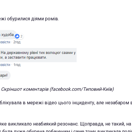
жі обурилися діями ромів.
Скріншот коментарів (facebook.com/Типовий-Київ)
ублікувала в мережі відео цього інциденту, але незабаром
 яке викликало неабиякий резонанс. Щоправда, не такий, на
ж була дуже обурена побаченим і саме тому викликала полі