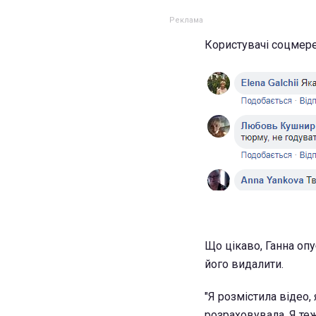
Користувачі соцмере
Що цікаво, Ганна оп
його видалити.
"Я розмістила відео,
розраховувала. Я те