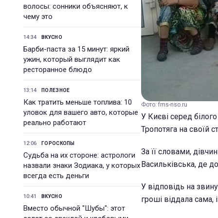
волосы: сонники объясняют, к
чему это
14:34
ВКУСНО
Барби-паста за 15 минут: яркий
ужин, который выглядит как
ресторанное блюдо
13:14
ПОЛЕЗНОЕ
Как тратить меньше топлива: 10
Фото: fms-nso.ru
уловок для вашего авто, которые
У Києві серед білог
реально работают
Тропотяга на своїй с
12:06
ГОРОСКОПЫ
За її словами, дівчи
Судьба на их стороне: астрологи
Васильківська, де до
назвали знаки Зодиака, у которых
всегда есть деньги
У відповідь на звину
10:41
ВКУСНО
гроші віддала сама, і
Вместо обычной "Шубы": этот