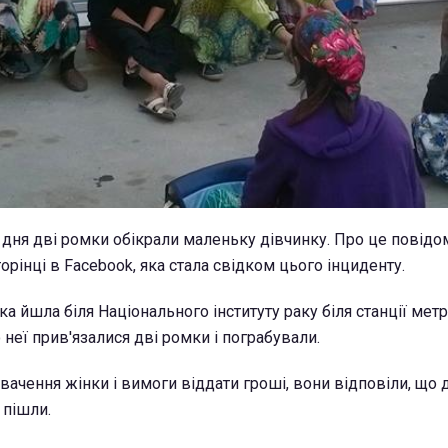
о дня дві ромки обікрали маленьку дівчинку. Про це повідо
торінці в Facebook, яка стала свідком цього інциденту.
нка йшла біля Національного інституту раку біля станції мет
 неї прив'язалися дві ромки і пограбували.
вачення жінки і вимоги віддати гроші, вони відповіли, що 
 пішли.