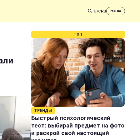
UA
/
RU
rbc.ua
ТОП
али
ТРЕНДЫ
Быстрый психологический
тест: выбирай предмет на фото
и раскрой свой настоящий