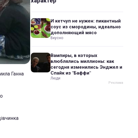
характер
И кетчуп не нужен: пикантный
соус из смородины, идеально
дополняющий мясо
Вкусно
Вампиры, в которых
влюблялись миллионы: как
сегодня изменились Энджел и
Спайк из "Баффи"
мила Ганна
Люди
ро
дівчинка