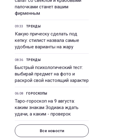
салат со свеклой и крабовыми
палочками станет вашим
фирменным
09:33
ТРЕНДЫ
Какую прическу сделать под
кепку: стилист назвала самые
удобные варианты на жару
08:36
ТРЕНДЫ
Быстрый психологический тест:
выбирай предмет на фото и
раскрой свой настоящий характер
06:08
ГОРОСКОПЫ
Таро-гороскоп на 9 августа:
каким знакам Зодиака ждать
удачи, а каким - проверок
Все новости