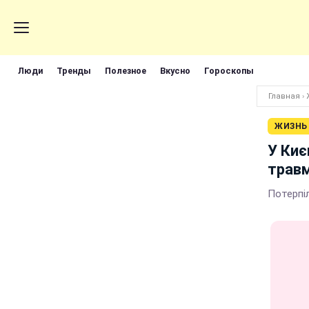
Люди
Тренды
Полезное
Вкусно
Гороскопы
Главная
›
ЖИЗНЬ
У Киє
травм
Потерпі