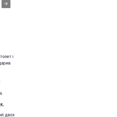
толет і
вдарив
.
і.
к.
нії двох