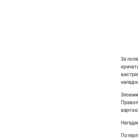
За поп
кричати
вистрі
нападн
Зловми
Правоп
вартою.
Нагада
Потерпі