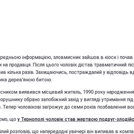
ередньою інформацією, зловмисник зайшов в кіоск і почав
 на продавця. Після цього чоловік дістав травматичний піс
лив кілька разів. Захищаючись, постраждалий у відповідь 
ика дерев'яною битою.
сником виявився місцевий житель, 1990 року народження
орушнику обрано запобіжний захід у вигляді утримання під
 Тепер чоловікові загрожує до семи років позбавлення вол
ємо, що
у Тернополі чоловік став жертвою подруг-злодійо
лий розповів, що напередодні увечері він випивав в компа