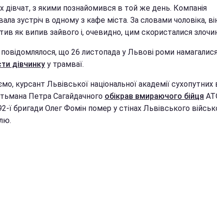
х дівчат, з якими познайомився в той же день. Компанія
ала зустріч в одному з кафе міста. За словами чоловіка, ві
тив як випив зайвого і, очевидно, цим скористалися злочин
 повідомлялося, що 26 листопада у Львові роми намагалис
сти дівчинку
у трамваї.
мо, курсант Львівської національної академії сухопутних 
гетьмана Петра Сагайдачного
обікрав вмираючого бійця
АТ
92-ї бригади Олег Фомін помер у стінах Львівського війсь
лю.