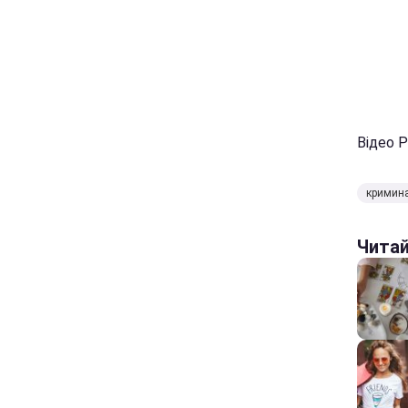
Відео 
кримин
Чита