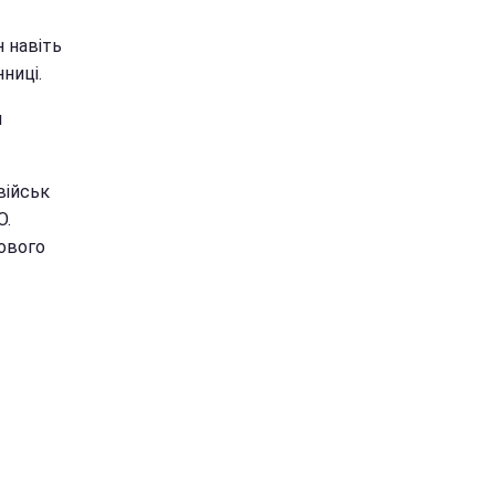
н навіть
ниці.
я
військ
О.
кового