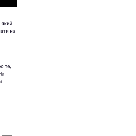
, який
чати на
о те,
На
и