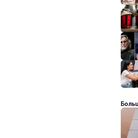
Больш