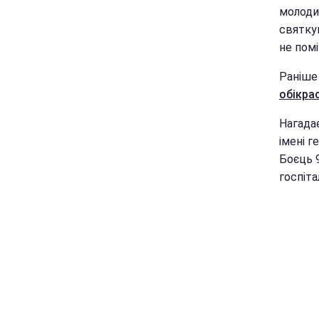
молоди
святкув
не помі
Раніше
обікра
Нагадає
імені 
Боєць 
госпіта