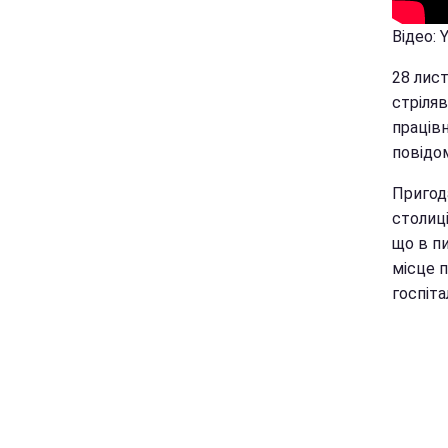
Відео: 
28 лист
стріля
працівн
повідо
Пригод
столиці
що в п
місце п
госпіта