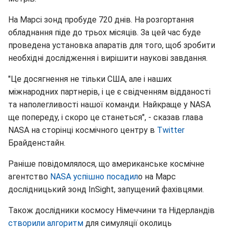
На Марсі зонд пробуде 720 днів. На розгортання
обладнання піде до трьох місяців. За цей час буде
проведена установка апаратів для того, щоб зробити
необхідні дослідження і вирішити наукові завдання.
"Це досягнення не тільки США, але і наших
міжнародних партнерів, і це є свідченням відданості
та наполегливості нашої команди. Найкраще у NASA
ще попереду, і скоро це станеться", - сказав глава
NASA на сторінці космічного центру в
Twitter
Брайденстайн.
Раніше повідомлялося, що американське космічне
агентство
NASA успішно посадил
о на Марс
дослідницький зонд InSight, запущений фахівцями.
Також дослідники космосу Німеччини та Нідерландів
створили алгоритм
для симуляції околиць