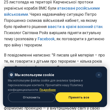
25 листопада на території Керченської протоки
українські кораблі ВМС були
атаковані російськими
військовими
. Через надзвичайну ситуацію Петро
Порошенко скликав військовий кабінет, на якому
було прийнято рішення
ввести в країні воєнний стан
.
Психолог Світлана Ройз вирішила підняти актуальну
тему і розповіла у
Facebook
, як поговорити з дитиною
про війну і тероризм.
В повідомленні написано: "Я писала цей матеріал – про
те, як говорити з дітьми про тероризм – кілька років
тому. Зараз інший контекст. Я зараз не встигаю
написати окремий текст про поточну ситуацію. Але
🍪
Мы используем cookie
✕
важливі дії і наші реакції – і при введенні військового
Мы используем файлы cookie для анализа трафика и
персонализации контента. Прочитайте нашу Политику
стану – незмінні".
конфиденциальности.
Подробнее
Як каже Світлана, ми не можемо вплинути на світ —
Отклонить
Принять все
ми можемо вплинути на себе у світі і на те, яку ми
формуємо проекцію — у внутрішньому світі у своєї