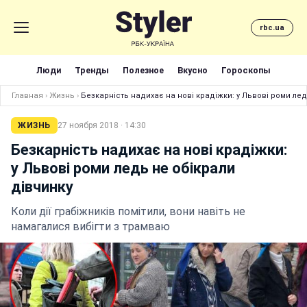
rbc.ua
Люди
Тренды
Полезное
Вкусно
Гороскопы
Главная
›
Жизнь
›
Безкарність надихає на нові крадіжки: у Львові роми лед
ЖИЗНЬ
27 ноября 2018 · 14:30
Безкарність надихає на нові крадіжки:
у Львові роми ледь не обікрали
дівчинку
Коли дії грабіжників помітили, вони навіть не
намагалися вибігти з трамваю