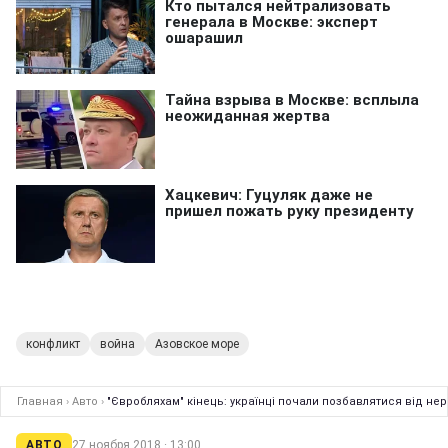
конфликт
война
Азовское море
Главная
›
Авто
›
"Євробляхам" кінець: українці почали позбавлятися від не
АВТО
27 ноября 2018 · 13:00