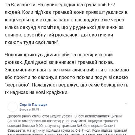
та Єлизавети. На зупинку підійшла група осіб 6-7
людей. Коли під'їхав трамвай вони прилаштувалися в
кінці черги при вході на задню площадку і вже через
кілька секунд я помітив, що у руденької дівчинки за
спиною розстібнутий рюкзачок і дві скотиняки
пхають туди свої лапи".
Чоловік крикнув дівчині, аби та перевірила свій
рюкзак. Далі двері зачинилися і трамвай поїхав.
Зловмисники навіть не намагалися вибігти з трамваю
або пройти по салону, а просто поїхали поруч зі своєю
"жертвою". Палащук стверджує, що саме безкарність
їх надихає на нові крадіжки.