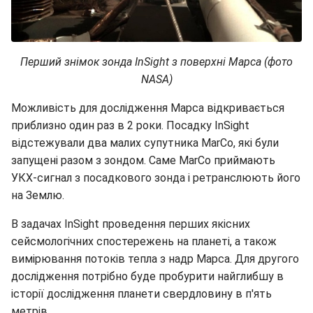
Перший знімок зонда InSight з поверхні Марса (фото
NASA)
Можливість для дослідження Марса відкривається
приблизно один раз в 2 роки. Посадку InSight
відстежували два малих супутника MarCo, які були
запущені разом з зондом. Саме MarCo приймають
УКХ-сигнал з посадкового зонда і ретранслюють його
на Землю.
В задачах InSight проведення перших якісних
сейсмологічних спостережень на планеті, а також
вимірювання потоків тепла з надр Марса. Для другого
дослідження потрібно буде пробурити найглибшу в
історії дослідження планети свердловину в п'ять
метрів.