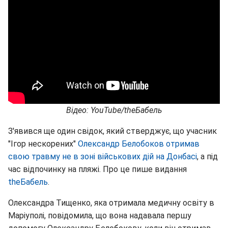
Відео: YouTube/theБабель
З'явився ще один свідок, який стверджує, що учасник
"Ігор нескорених"
Олександр Белобоков отримав
свою травму не в зоні військових дій на Донбасі
, а під
час відпочинку на пляжі. Про це пише видання
theБабель
.
Олександра Тищенко, яка отримала медичну освіту в
Маріуполі, повідомила, що вона надавала першу