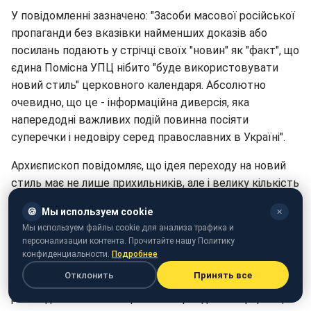
У повідомленні зазначено: "Засоби масової російської
пропаганди без вказівки найменших доказів або
посилань подають у стрічці своїх "новин" як "факт", що
єдина Помісна УПЦ нібито "буде використовувати
новий стиль" церковного календаря. Абсолютно
очевидно, що це - інформаційна диверсія, яка
напередодні важливих подій повинна посіяти
суперечки і недовіру серед православних в Україні".
Архиєпископ повідомляє, що ідея переходу на новий
стиль має не лише прихильників, але і велику кількість
опонентів. Він стверджує, що в минулому ряд
🍪
Мы используем cookie
✕
прикладів адміністративного впровадження нового
Мы используем файлы cookie для анализа трафика и
стилю призводив до поділу в церквах, навіть до
персонализации контента. Прочитайте нашу Политику
розколів, які тривали десятиліттями.
конфиденциальности.
Подробнее
Отклонить
Принять все
Питання переходу на новий календар не
розглядається. А поширення неправдивої інформації