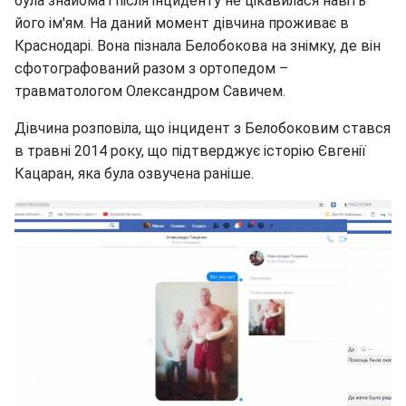
була знайома і після інциденту не цікавилася навіть
його ім'ям. На даний момент дівчина проживає в
Краснодарі. Вона пізнала Белобокова на знімку, де він
сфотографований разом з ортопедом –
травматологом Олександром Савичем.
Дівчина розповіла, що інцидент з Белобоковим стався
в травні 2014 року, що підтверджує історію Євгенії
Кацаран, яка була озвучена раніше.