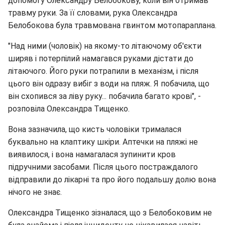
допомогу Олександру Белобокову, коли він отримав
травму руки. За її словами, рука Олександра
Белобокова була травмована гвинтом мотопараплана.
"Над ними (чоловік) на якому-то літаючому об'єкти
ширяв і потерпілий намагався руками дістати до
літаючого. Його руки потрапили в механізм, і після
цього він одразу вибіг з води на пляж. Я побачила, що
він схопився за ліву руку... побачила багато крові", -
розповіла Олександра Тищенко.
Вона зазначила, що кисть чоловіки трималася
буквально на клаптику шкіри. Аптечки на пляжі не
виявилося, і вона намагалася зупинити кров
підручними засобами. Після цього постраждалого
відправили до лікарні та про його подальшу долю вона
нічого не знає.
Олександра Тищенко зізналася, що з Белобоковим не