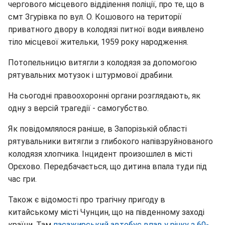
чергового місцевого відділення поліції, про те, що в
смт Згурівка по вул. О. Кошового на території
приватного двору в колодязі питної води виявлено
тіло місцевої жительки, 1959 року народження.
Потопельницю витягли з колодязя за допомогою
рятувальних мотузок і штурмової драбини.
На сьогодні правоохоронні органи розглядають, як
одну з версій трагедії - самогубство.
Як повідомлялося раніше, в Запорізькій області
рятувальники витягли з глибокого напівзруйнованого
колодязя хлопчика. Інцидент произошлел в місті
Орєхово. Передбачається, що дитина впала туди під
час гри.
Також є відомості про трагічну пригоду в
китайському місті Чунцин, що на південному заході
країни. Там
пасажирський автобус впав у річку з 60-