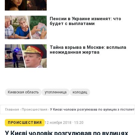
Киевская область
утопленница
колодец
Главная
›
Происшествия
›
У Києві чоловік розгулював по вулицях з пістолет
ПРОИСШЕСТВИЯ
12 ноября 2018 · 15:20
У Києві чоловік розгулював по вулицях