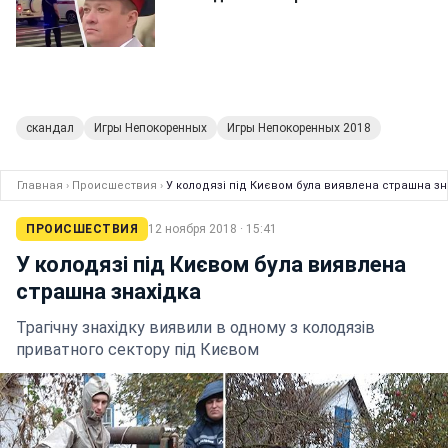
скандал
Игры Непокоренных
Игры Непокоренных 2018
Главная
›
Происшествия
›
У колодязі під Києвом була виявлена страшна зн
ПРОИСШЕСТВИЯ
12 ноября 2018 · 15:41
У колодязі під Києвом була виявлена
страшна знахідка
Трагічну знахідку виявили в одному з колодязів
приватного сектору під Києвом