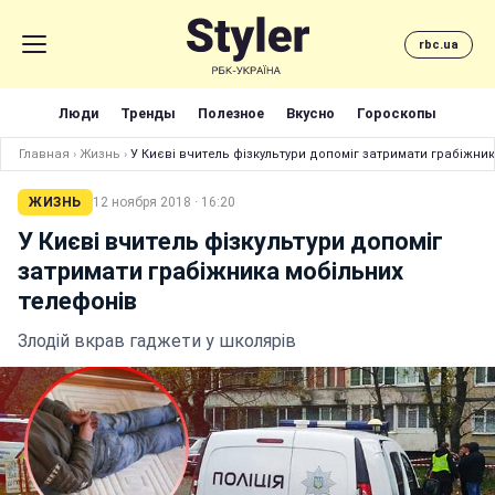
rbc.ua
Люди
Тренды
Полезное
Вкусно
Гороскопы
Главная
›
Жизнь
›
У Києві вчитель фізкультури допоміг затримати грабіжни
ЖИЗНЬ
12 ноября 2018 · 16:20
У Києві вчитель фізкультури допоміг
затримати грабіжника мобільних
телефонів
Злодій вкрав гаджети у школярів