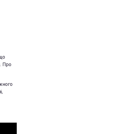
 що
. Про
іжного
і,