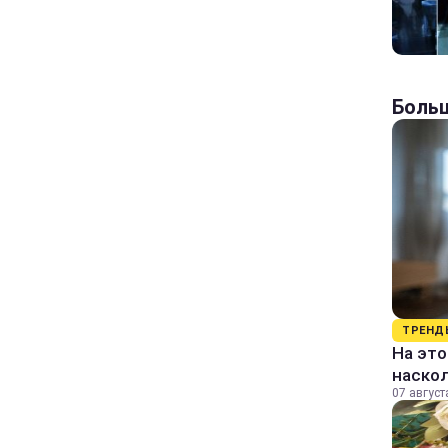
Больш
ТРЕНД
На это
наско
07 август