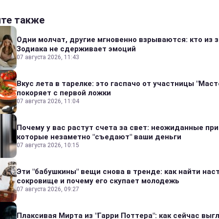
йте также
Одни молчат, другие мгновенно взрываются: кто из 
Зодиака не сдерживает эмоций
07 августа 2026, 11:43
Вкус лета в тарелке: это гаспачо от участницы "Мас
покоряет с первой ложки
07 августа 2026, 11:04
Почему у вас растут счета за свет: неожиданные пр
которые незаметно "съедают" ваши деньги
07 августа 2026, 10:15
Эти "бабушкины" вещи снова в тренде: как найти на
сокровище и почему его скупает молодежь
07 августа 2026, 09:27
Плаксивая Мирта из "Гарри Поттера": как сейчас выг