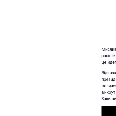
Мисливс
раніше
це йде
Відзнач
презид
величез
викрути
Залишил