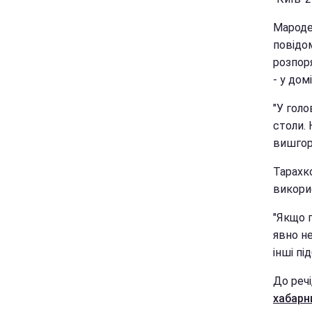
Мароде
повідом
розпор
- у дом
"У голо
столи. 
вишгор
Тарахк
викори
"Якщо г
явно н
інші пі
До речі
хабарн