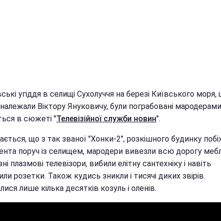
ькі угіддя в селищі Сухолуччя на березі Київського моря,
 належали Віктору Януковичу, були пограбовані мародерами
ться в сюжеті "
Телевізійної служби новин
".
ається, що з так званої "Хонки-2", розкішного будинку поб
ента поруч із селищем, мародери вивезли всю дорогу мебл
ні плазмові телевізори, вибили елітну сантехніку і навіть
ли розетки. Також кудись зникли і тисячі диких звірів.
ися лише кілька десятків козуль і оленів.