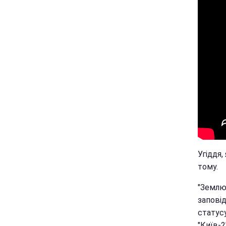
Угіддя,
тому.
"Землю
заповід
статусу
"Київ-2