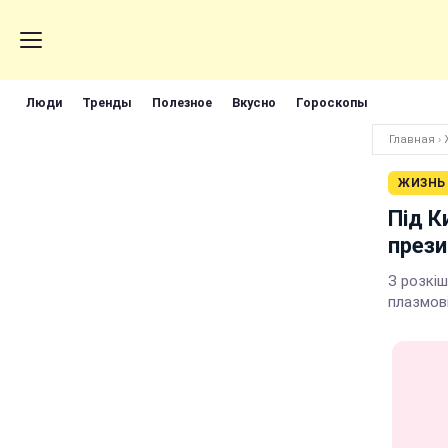
Люди
Тренды
Полезное
Вкусно
Гороскопы
Главная
›
ЖИЗНЬ
Під К
прези
З розкіш
плазмові