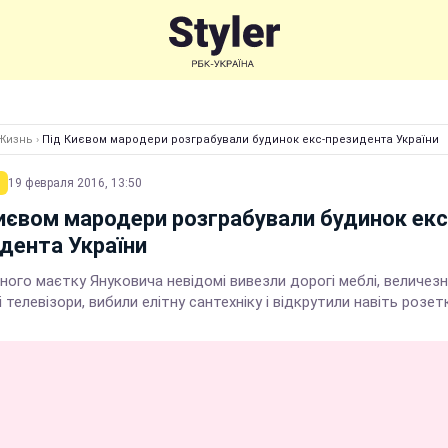
Жизнь
›
Під Києвом мародери розграбували будинок екс-президента України
19 февраля 2016, 13:50
иєвом мародери розграбували будинок екс
дента України
ного маєтку Януковича невідомі вивезли дорогі меблі, величезн
 телевізори, вибили елітну сантехніку і відкрутили навіть розет