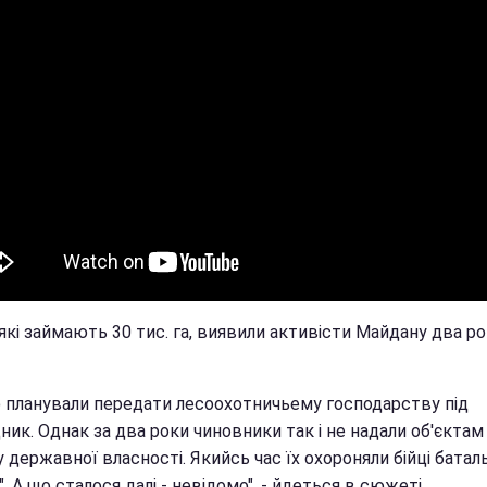
 які займають 30 тис. га, виявили активісти Майдану два р
 планували передати лесоохотничьему господарству під
ник. Однак за два роки чиновники так і не надали об'єктам
 державної власності. Якийсь час їх охороняли бійці батал
". А що сталося далі - невідомо", - йдеться в сюжеті.