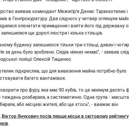
рство виявив комендант Межигір'я Денис Тарахкотелик і
ив в Генпрокуратуру. Два слідчого у четвер оглянули майн
ядилися опечатати приміщення і взяти його під державну 
і залишилися ще дорогі люстри і кілька стільців.
вному будинку залишилося тільки три стільці, диван і чоти
Не за день було зроблено. Слідів ніяких немає", - заявив слі
одської поліції Олексій Тищенко.
отелик підкреслив, що для вивезення майна потрібно було
стовувати багато вантажівок.
оворити про фуру, яка має 90 кубів, то це мінімум десять 
е тиждень розбирали, а систематично. Одна група - масшта
дбирали, або місцеві жителі, або ще хтось", - вважає він.
,
Віктор Янукович посів перше місце в світовому рейтингу
иків
.