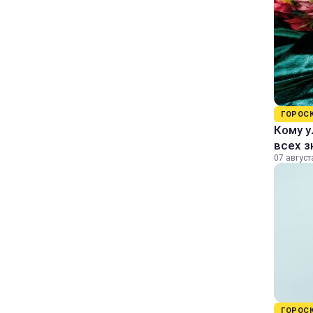
ГОРОС
Кому у
всех з
07 август
ГОРОС