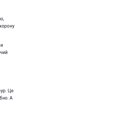
о,
охорону
ри
дчий
фур. Це
бно. А