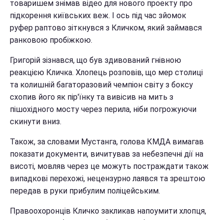
товаришем знімав відео для нового проекту про
підкорення київських веж. І ось під час зйомок
руфер раптово зіткнувся з Кличком, який займався
ранковою пробіжкою.
Григорій зізнався, що був здивований гнівною
реакцією Кличка. Хлопець розповів, що мер столиці
та колишній багаторазовий чемпіон світу з боксу
схопив його як пір'їнку та вивісив на мить з
пішохідного мосту через перила, ніби погрожуючи
скинути вниз.
Також, за словами Мустанга, голова КМДА вимагав
показати документи, вичитував за небезпечні дії на
висоті, мовляв через це можуть постраждати також
випадкові перехожі, нецензурно лаявся та зрештою
передав в руки прибулим поліцейським.
Правоохоронців Кличко закликав напоумити хлопця,