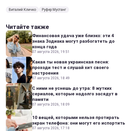
Виталий Кличко
Руфер Мустанг
Читайте также
Финансовая удача уже близко: эти 4
знака Зодиака могут разбогатеть до
конца года
07 августа 2026, 19:51
Какая ты новая украинская песня:
проходи тест и слушай хит своего
настроения
07 августа 2026, 18:49
С ними не уснешь до утра: 8 жутких
сериалов, которые надолго засядут в
памяти
07 августа 2026, 18:09
10 вещей, которыми нельзя протирать
экран телефона: они могут его испортить
07 августа 2026, 17:18