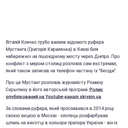
Віталій Кличко грубо вилаяв відомого руфера
Мустанга (Григорія Кириленка) в Києві біля
набережної на пішохідному мосту через Дніпро. Про
конфлікт з мером столиці розповів сам екстремал,
який також записав на телефон частину їх "бесіди".
Про це Мустанг розповів журналісту Роману
Скрыпину в його авторській програмі.
Ролик
опублікований на Youtube-каналі skrypin.ua
.
За словами руфера, який прославився в 2014 році
своєю акцією в Москві - хлопець розфарбував
шпиль на висотці в кольори прапора України - він із