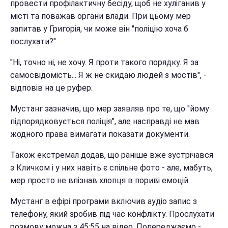
провести профілактичну бесіду, щоб не хуліганив у
місті та поважав органи влади. При цьому мер
запитав у Григорія, чи може він "поліцію хоча б
послухати?"
"Ні, точно ні, не хочу. Я проти такого порядку. Я за
самосвідомість... Я ж не скидаю людей з мостів", -
відповів на це руфер.
Мустанг зазначив, що мер заявляв про те, що "йому
підпорядковується поліція", але насправді не мав
жодного права вимагати показати документи.
Також екстремал додав, що раніше вже зустрічався
з Кличком і у них навіть є спільне фото - але, мабуть,
мер просто не впізнав хлопця в пориві емоцій.
Мустанг в ефірі програми включив аудіо запис з
телефону, який зробив під час конфлікту. Прослухати
розмову можна з 45:55 на відео. Попереджаємо -