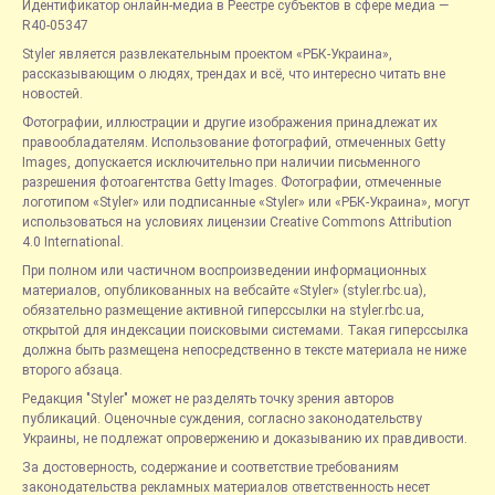
Идентификатор онлайн-медиа в Реестре субъектов в сфере медиа —
R40-05347
Styler является развлекательным проектом «РБК-Украина»,
рассказывающим о людях, трендах и всё, что интересно читать вне
новостей.
Фотографии, иллюстрации и другие изображения принадлежат их
правообладателям. Использование фотографий, отмеченных Getty
Images, допускается исключительно при наличии письменного
разрешения фотоагентства Getty Images. Фотографии, отмеченные
логотипом «Styler» или подписанные «Styler» или «РБК-Украина», могут
использоваться на условиях лицензии Creative Commons Attribution
4.0 International.
При полном или частичном воспроизведении информационных
материалов, опубликованных на вебсайте «Styler» (styler.rbc.ua),
обязательно размещение активной гиперссылки на styler.rbc.ua,
открытой для индексации поисковыми системами. Такая гиперссылка
должна быть размещена непосредственно в тексте материала не ниже
второго абзаца.
Редакция "Styler" может не разделять точку зрения авторов
публикаций. Оценочные суждения, согласно законодательству
Украины, не подлежат опровержению и доказыванию их правдивости.
За достоверность, содержание и соответствие требованиям
законодательства рекламных материалов ответственность несет