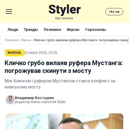
rbc.ua
Люди
Тренды
Полезное
Вкусно
Гороскопы
Главная
›
Жизнь
›
Кличко грубо вилаяв руфера Мустанга: погрожував скинут
ЖИЗНЬ
02 июля 2020, 23:56
Кличко грубо вилаяв руфера Мустанга:
погрожував скинути з мосту
Між Кличком і руфером Мустангом стався конфлікт на
київському мосту
Владимир Костырин
редактор ленты новостей Styler