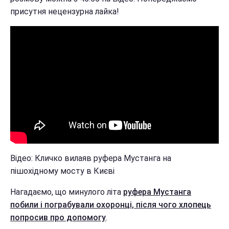
присутня нецензурна лайка!
Відео: Кличко вилаяв руфера Мустанга на
пішохідному мосту в Києві
Нагадаємо, що минулого літа
руфера Мустанга
побили і пограбували охоронці, після чого хлопець
попросив про допомогу
.