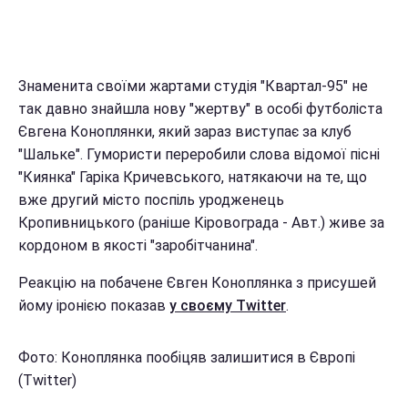
Знаменита своїми жартами студія "Квартал-95" не
так давно знайшла нову "жертву" в особі футболіста
Євгена Коноплянки, який зараз виступає за клуб
"Шальке". Гумористи переробили слова відомої пісні
"Киянка" Гаріка Кричевського, натякаючи на те, що
вже другий місто поспіль уродженець
Кропивницького (раніше Кіровограда - Авт.) живе за
кордоном в якості "заробітчанина".
Реакцію на побачене Євген Коноплянка з присушей
йому іронією показав
у своєму Twitter
.
Фото: Коноплянка пообіцяв залишитися в Європі
(Twitter)