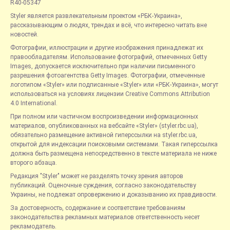
R40-05347
Styler является развлекательным проектом «РБК-Украина»,
рассказывающим о людях, трендах и всё, что интересно читать вне
новостей.
Фотографии, иллюстрации и другие изображения принадлежат их
правообладателям. Использование фотографий, отмеченных Getty
Images, допускается исключительно при наличии письменного
разрешения фотоагентства Getty Images. Фотографии, отмеченные
логотипом «Styler» или подписанные «Styler» или «РБК-Украина», могут
использоваться на условиях лицензии Creative Commons Attribution
4.0 International.
При полном или частичном воспроизведении информационных
материалов, опубликованных на вебсайте «Styler» (styler.rbc.ua),
обязательно размещение активной гиперссылки на styler.rbc.ua,
открытой для индексации поисковыми системами. Такая гиперссылка
должна быть размещена непосредственно в тексте материала не ниже
второго абзаца.
Редакция "Styler" может не разделять точку зрения авторов
публикаций. Оценочные суждения, согласно законодательству
Украины, не подлежат опровержению и доказыванию их правдивости.
За достоверность, содержание и соответствие требованиям
законодательства рекламных материалов ответственность несет
рекламодатель.