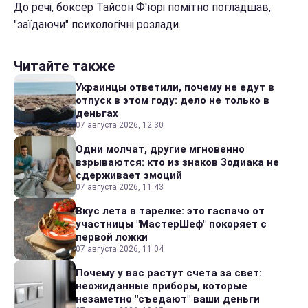
До речi, боксер Тайсон Ф'юрі помітно погладшав,
"заїдаючи" психологічні розлади.
Читайте также
Украинцы ответили, почему не едут в
отпуск в этом году: дело не только в
деньгах
07 августа 2026, 12:30
Одни молчат, другие мгновенно
взрываются: кто из знаков Зодиака не
сдерживает эмоций
07 августа 2026, 11:43
Вкус лета в тарелке: это гаспачо от
участницы "МастерШеф" покоряет с
первой ложки
07 августа 2026, 11:04
Почему у вас растут счета за свет:
неожиданные приборы, которые
незаметно "съедают" ваши деньги