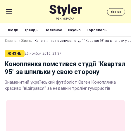
rbc.ua
Люди
Тренды
Полезное
Вкусно
Гороскопы
Главная
›
Жизнь
›
Коноплянка помстився студії "Квартал 95" за шпильки у 
ЖИЗНЬ
26 ноября 2016, 21:37
Коноплянка помстився студії "Квартал
95" за шпильки у свою сторону
Знаменитий український футболіст Євген Коноплянка
красиво "відігрався" за недавній тролінг гумористів