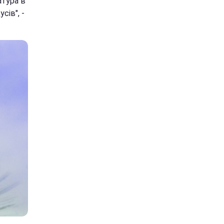
атура в
сів", -