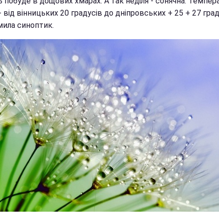
 побуде в дощових хмарах. А так неділя - сонячна. Темпер
- від вінницьких 20 градусів до дніпровських + 25 + 27 граду
мила синоптик.