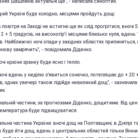
них шашликів актуальні ще", - написала синоптик.
дній Україні буде холодно, місцями пройдуть дощі.
 повітря на Заході не встигне ще як слід прогрітися, вночі 5
 2 + 5 градусів, на високогір'ї місцями близько нуля, вдень 
в. Найближчої ночі опади у західних областях припиняться, 
нову замрячить", - повідомила Діденко.
очі країни зранку буде ясно і тепло.
ночі вдень у неділю з'явиться сонечко, потеплішає до + 20 
в, однак увечері також підійде невеликий дощ", - зазначила
ик.
альній частини, за прогнозами Діденко, дощитиме. Від цен
температура буде підвищуватися.
льна частина України: вночі дощ на Полтавщині, в Дніпрі т
х буде йти дощ, вдень з центральних областей тільки Вінн