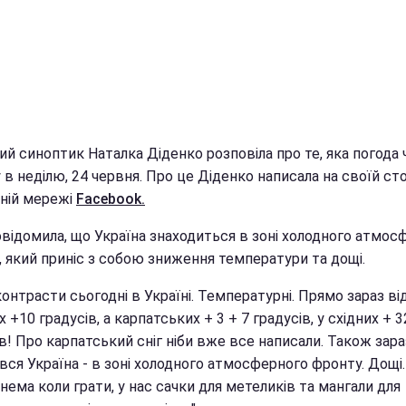
й синоптик Наталка Діденко розповіла про те, яка погода 
 в неділю, 24 червня. Про це Діденко написала на своїй сто
ьній мережі
Facebook.
овідомила, що Україна знаходиться в зоні холодного атмос
, який приніс з собою зниження температури та дощі.
контрасти сьогодні в Україні. Температурні. Прямо зараз ві
х +10 градусів, а карпатських + 3 + 7 градусів, у східних + 3
в! Про карпатський сніг ніби вже все написали. Також зара
ся Україна - в зоні холодного атмосферного фронту. Дощі
нема коли грати, у нас сачки для метеликів та мангали для