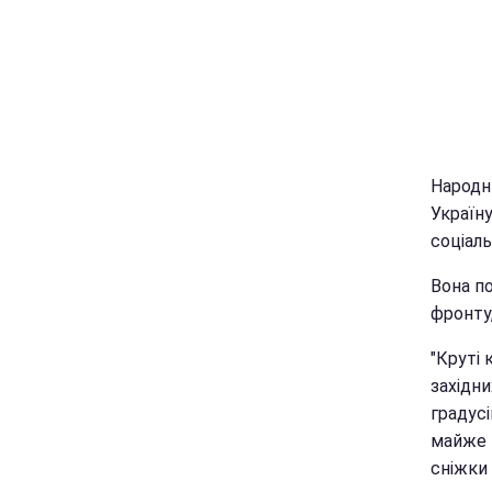
Народни
Україну
соціал
Вона п
фронту
"Круті 
західни
градусі
майже в
сніжки 