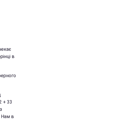
чекає
рінці в
ферного
д
2 + 33
з
. Нам в