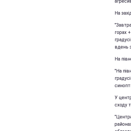
агресив
На захі
"Завтра
горах +
градусі
вдень з
На півн
"На пів
градусі
синопт
У центр
сходу 
"Центра
района