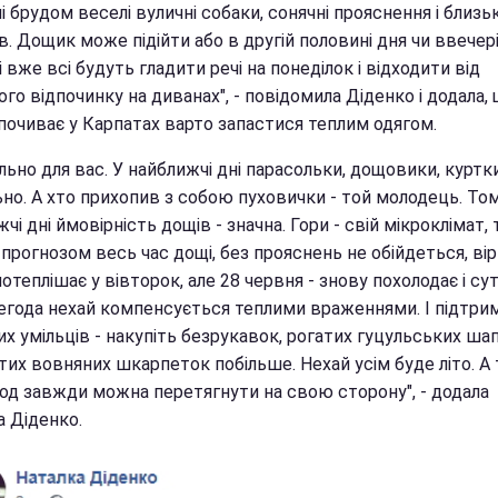
і брудом веселі вуличні собаки, сонячні прояснення і близь
в. Дощик може підійти або в другій половині дня чи ввечері
 вже всі будуть гладити речі на понеділок і відходити від
го відпочинку на диванах", - повідомила Діденко і додала, 
дпочиває у Карпатах варто запастися теплим одягом.
льно для вас. У найближчі дні парасольки, дощовики, куртки,
ьно. А хто прихопив з собою пуховички - той молодець. То
чі дні ймовірність дощів - значна. Гори - свій мікроклімат, 
 прогнозом весь час дощі, без прояснень не обійдеться, ві
отеплішає у вівторок, але 28 червня - знову похолодає і сут
Негода нехай компенсується теплими враженнями. І підтри
х умільців - накупіть безрукавок, рогатих гуцульських шап
их вовняних шкарпеток побільше. Нехай усім буде літо. А 
лод завжди можна перетягнути на свою сторону", - додала
а Діденко.