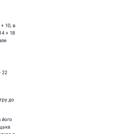
 + 10, в
14 + 18
але
+ 22
тру до
а його
ицька