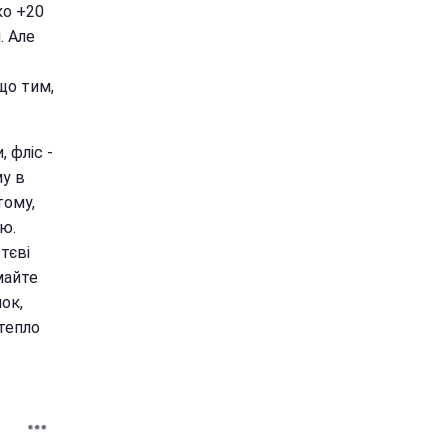
ко +20
. Але
що тим,
 фліс -
му в
тому,
рю.
тєві
майте
ок,
тепло