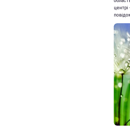
область
центрі 
повідо