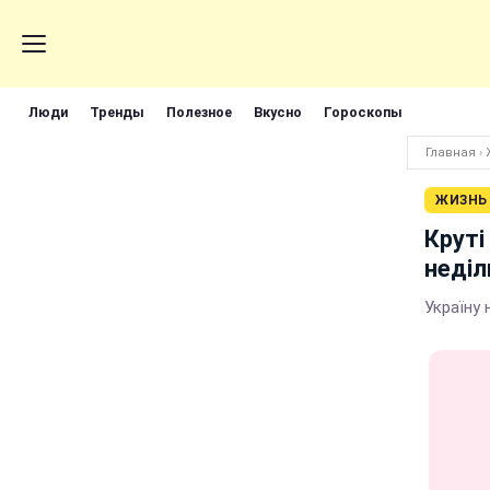
Люди
Тренды
Полезное
Вкусно
Гороскопы
Главная
›
ЖИЗНЬ
Круті
неді
Україну