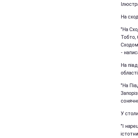
Ілюстр
На сход
"На Схо
Тобто, 
Сходом 
- напис
На півд
області
"На Пів
Запоріз
сонячно
У стол
"І наре
істотни