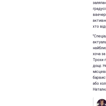
заляпан
градусі
ввечері
активно
хто ві
"Спеціа
актуал
найближ
хоча за
Трохи п
дощі. 
місцеви
барвист
або хо
Наталк