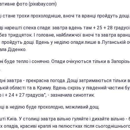
ативне фото (pixabay.com)
і стане трохи прохолодніше, вночі та вранці пройдуть дощі.
ді нарешті спека спаде: завтра вдень там + 25 + 28 градусі
без тридцяток. І головне, найближчої вночі та завтра вранц
пройдуть дощі. Вдень у неділю опади лише в Луганській об
ала Діденко.
ні буде тепло і сонячно. Опади очікуються тільки в Запорізь
.
дні завтра - прекрасна погода. Дощі затримаються тільки в
ькій області та в Криму. Вдень скрізь у південній частині б
 і + 24 + 27 градусів", - зазначила синоптик.
иці в неділю буде прохолодно, можливий дощ.
шті Київ. У столиці завтра вільно гуляйте і дихайте вільно - 
х опадів, красиві краплі на пелюстках після сьогоднішньог