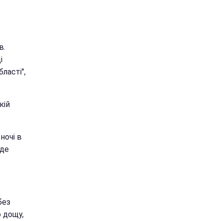
в.
і
ласті",
кій
ночі в
уде
без
о дощу,