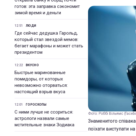
готов: эта заправка сэкономит
зимой время и деньги
12:51
ЛЮДИ
Где сейчас дедушка Гарольд,
который стал звездой мемов:
бегает марафоны и может стать
президентом
12:22
ВКУСНО
Быстрые маринованные
помидоры, от которых
невозможно оторваться:
настоящий взрыв вкуса
12:01
ГОРОСКОПЫ
С ними лучше не ссориться:
Фото: Роббі Вільямс (faceb
астрологи назвали самые
Знаменитого співака
мстительные знаки Зодиака
поїхати виступати на