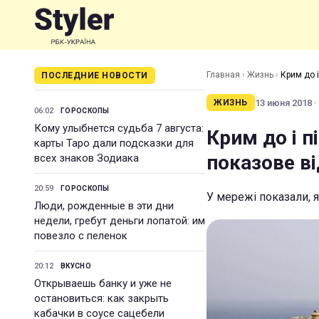
Главная
›
Жизнь
›
Крим до і
ПОСЛЕДНИЕ НОВОСТИ
13 июня 2018 ·
ЖИЗНЬ
06:02
ГОРОСКОПЫ
Кому улыбнется судьба 7 августа:
Крим до і п
карты Таро дали подсказки для
показове в
всех знаков Зодиака
20:59
ГОРОСКОПЫ
У мережі показали, я
Люди, рожденные в эти дни
недели, гребут деньги лопатой: им
повезло с пеленок
20:12
ВКУСНО
Открываешь банку и уже не
остановиться: как закрыть
кабачки в соусе сацебели