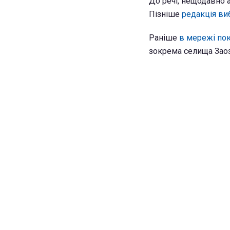
До речі, нещодавно 
Пізніше
редакція ви
Раніше
в мережі пок
зокрема селища Заоз