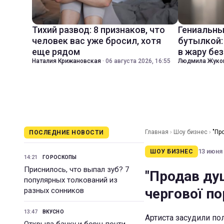
Тихий развод: 8 признаков, что
Гениальны
человек вас уже бросил, хотя
бутылкой:
еще рядом
в жару бе
Наталия Крижановская
·
06 августа 2026, 16:55
Людмила Жуко
Главная
›
Шоу бизнес
›
"Пр
ПОСЛЕДНИЕ НОВОСТИ
13 июня 
ШОУ БИЗНЕС
14:21
ГОРОСКОПЫ
Приснилось, что выпал зуб? 7
"Продав душ
популярных толкований из
чергової по
разных сонников
13:47
ВКУСНО
Артиста засудили пол
Открыла банку и борщ почти