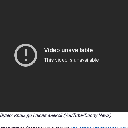
Відео: Крим до і після анексії (YouTube/Bunny News)