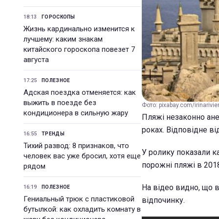
18:13
ГОРОСКОПЫ
Жизнь кардинально изменится к
лучшему: каким знакам
китайского гороскопа повезет 7
августа
17:25
ПОЛЕЗНОЕ
Адская поездка отменяется: как
выжить в поезде без
Фото: pixabay.com/irinarivie
кондиционера в сильную жару
Пляжі незаконно ане
роках. Відповідне в
16:55
ТРЕНДЫ
Тихий развод: 8 признаков, что
У ролику показали ка
человек вас уже бросил, хотя еще
порожні пляжі в 2018
рядом
На відео видно, що 
16:19
ПОЛЕЗНОЕ
Гениальный трюк с пластиковой
відпочинку.
бутылкой: как охладить комнату в