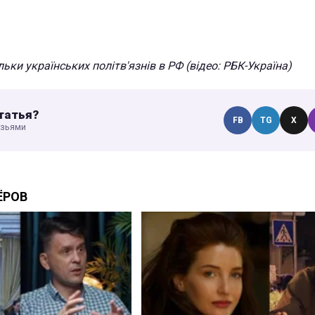
льки українських політв'язнів в РФ (відео: РБК-Україна)
татья?
FB
TG
X
узьями