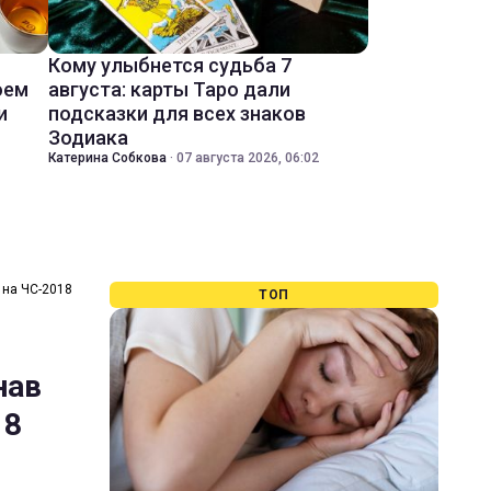
Кому улыбнется судьба 7
оем
августа: карты Таро дали
и
подсказки для всех знаков
Зодиака
Катерина Собкова
·
07 августа 2026, 06:02
у на ЧС-2018
ТОП
нав
18