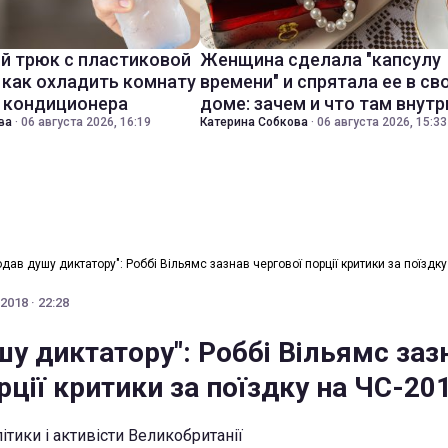
й трюк с пластиковой
Женщина сделала "капсулу
 как охладить комнату
времени" и спрятала ее в св
з кондиционера
доме: зачем и что там внутр
ва
·
06 августа 2026, 16:19
Катерина Собкова
·
06 августа 2026, 15:33
одав душу диктатору": Роббі Вільямс зазнав чергової порції критики за поїздк
2018 · 22:28
у диктатору": Роббі Вільямс заз
рції критики за поїздку на ЧС-20
ітики і активісти Великобританії