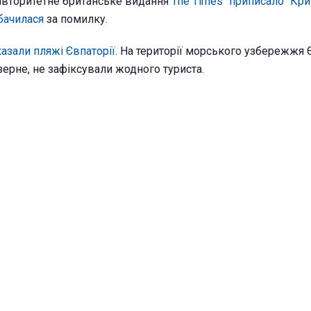
авторитетне британське видання
The Times "приписало" Кри
бачилася
за помилку.
азали пляжі Євпаторії
. На території морського узбережжя Є
ерне, не зафіксували жодного туриста.