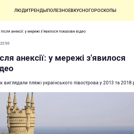
ЛЮДИ
ТРЕНДЫ
ПОЛЕЗНОЕ
ВКУСНО
ГОРОСКОПЫ
 після анексії: у мережі з'явилося показове відео
 22:50
ісля анексії: у мережі з'явилося
ідео
к виглядали пляжі українського півострова у 2013 та 2018 