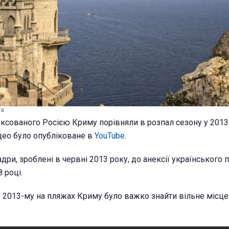
ra
ксованого Росією Криму порівняли в розпал сезону у 2013
ідео було опубліковане в
YouTube
.
дри, зроблені в червні 2013 року, до анексії українського п
 році.
в 2013-му на пляжах Криму було важко знайти вільне місце