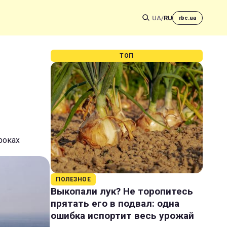
UA
/
RU
rbc.ua
ТОП
роках
ПОЛЕЗНОЕ
Выкопали лук? Не торопитесь
прятать его в подвал: одна
ошибка испортит весь урожай