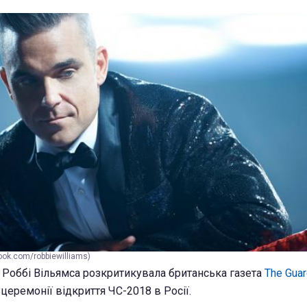
ook.com/robbiewilliams)
 Роббі Вільямса розкритикувала британська газета
The Guar
 церемонії відкриття ЧС-2018 в Росії.