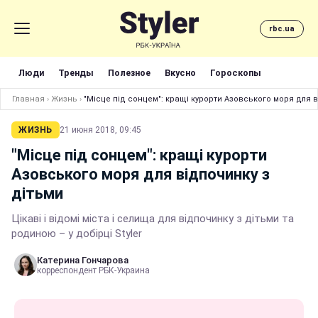
rbc.ua
Люди
Тренды
Полезное
Вкусно
Гороскопы
Главная
›
Жизнь
›
"Місце під сонцем": кращі курорти Азовського моря для в
ЖИЗНЬ
21 июня 2018, 09:45
"Місце під сонцем": кращі курорти
Азовського моря для відпочинку з
дітьми
Цікаві і відомі міста і селища для відпочинку з дітьми та
родиною – у добірці Styler
Катерина Гончарова
корреспондент РБК-Украина