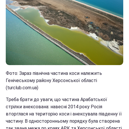
Фото: Зараз північна частина коси належить
Генічеському району Херсонської області
(turclub.com.ua)
Треба брати до уваги, що частина Арабатської
стрілки анексована: навесні 2014 року Росія
вторглася на територію коси і анексувала південну її
частину. В односторонньому порядку була створена
так звана межа по краях АРК та Херсонської області.