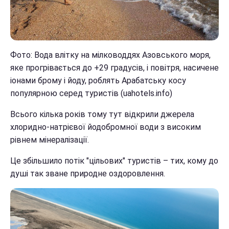
Фото: Вода влітку на мілководдях Азовського моря,
яке прогрівається до +29 градусів, і повітря, насичене
іонами брому і йоду, роблять Арабатську косу
популярною серед туристів (uahotels.info)
Всього кілька років тому тут відкрили джерела
хлоридно-натрієвої йодобромної води з високим
рівнем мінералізації.
Це збільшило потік "цільових" туристів – тих, кому до
душі так зване природне оздоровлення.