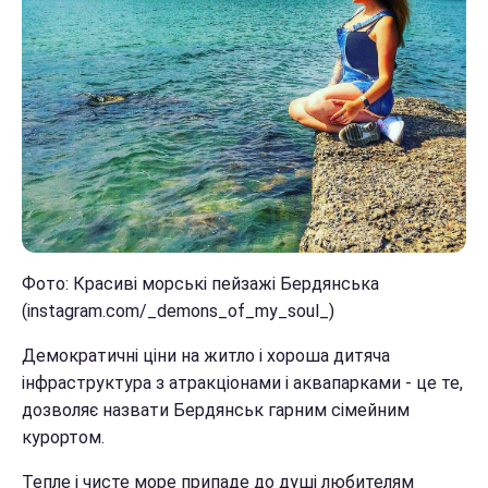
Фото: Красиві морські пейзажі Бердянська
(instagram.com/_demons_of_my_soul_)
Демократичні ціни на житло і хороша дитяча
інфраструктура з атракціонами і аквапарками - це те,
дозволяє назвати Бердянськ гарним сімейним
курортом.
Тепле і чисте море припаде до душі любителям