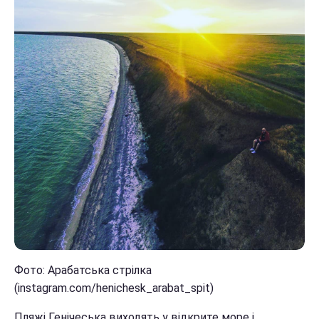
Фото: Арабатська стрілка
(instagram.com/henichesk_arabat_spit)
Пляжі Генічеська виходять у відкрите море і