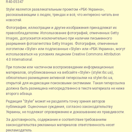
R40-05347
Styler является развлекательным проектом «РБК-Украина»,
рассказывающим о людях, трендах и всё, что интересно читать вне
новостей.
Фотографии, иллюстрации и другие изображения принадлежат их
правообладателям. Использование фотографий, отмеченных Getty
Images, допускается исключительно при наличии письменного
разрешения фотоагентства Getty Images. Фотографии, отмеченные
логотипом «Styler» или подписанные «Styler» или «РБК-Украина», могут
использоваться на условиях лицензии Creative Commons Attribution
4.0 International.
При полном или частичном воспроизведении информационных
материалов, опубликованных на вебсайте «Styler» (styler.rbc.ua),
обязательно размещение активной гиперссылки на styler.rbc.ua,
открытой для индексации поисковыми системами. Такая гиперссылка
должна быть размещена непосредственно в тексте материала не ниже
второго абзаца.
Редакция "Styler" может не разделять точку зрения авторов
публикаций. Оценочные суждения, согласно законодательству
Украины, не подлежат опровержению и доказыванию их правдивости.
За достоверность, содержание и соответствие требованиям
законодательства рекламных материалов ответственность несет
рекламодатель.