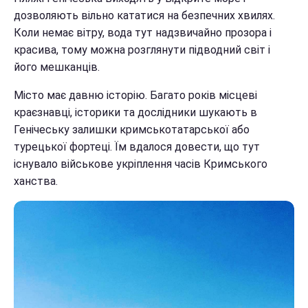
дозволяють вільно кататися на безпечних хвилях.
Коли немає вітру, вода тут надзвичайно прозора і
красива, тому можна розглянути підводний світ і
його мешканців.
Місто має давню історію. Багато років місцеві
краєзнавці, історики та дослідники шукають в
Генічеську залишки кримськотатарської або
турецької фортеці. Їм вдалося довести, що тут
існувало військове укріплення часів Кримського
ханства.