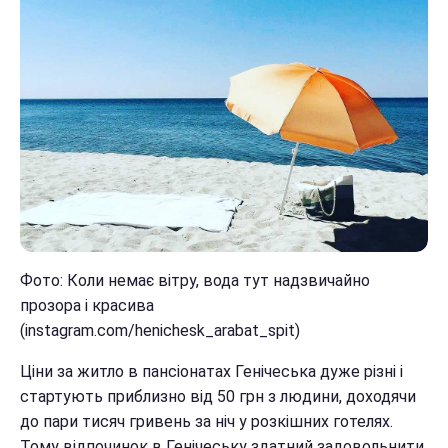
Фото: Коли немає вітру, вода тут надзвичайно
прозора і красива
(instagram.com/henichesk_arabat_spit)
Ціни за житло в пансіонатах Генічеська дуже різні і
стартують приблизно від 50 грн з людини, доходячи
до пари тисяч гривень за ніч у розкішних готелях.
Тому відпочинок в Генічеську здатний задовольнити