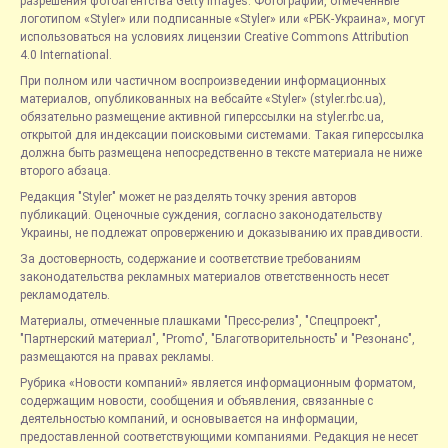
разрешения фотоагентства Getty Images. Фотографии, отмеченные
логотипом «Styler» или подписанные «Styler» или «РБК-Украина», могут
использоваться на условиях лицензии Creative Commons Attribution
4.0 International.
При полном или частичном воспроизведении информационных
материалов, опубликованных на вебсайте «Styler» (styler.rbc.ua),
обязательно размещение активной гиперссылки на styler.rbc.ua,
открытой для индексации поисковыми системами. Такая гиперссылка
должна быть размещена непосредственно в тексте материала не ниже
второго абзаца.
Редакция "Styler" может не разделять точку зрения авторов
публикаций. Оценочные суждения, согласно законодательству
Украины, не подлежат опровержению и доказыванию их правдивости.
За достоверность, содержание и соответствие требованиям
законодательства рекламных материалов ответственность несет
рекламодатель.
Материалы, отмеченные плашками "Пресс-релиз", "Спецпроект",
"Партнерский материал", "Promo", "Благотворительность" и "Резонанс",
размещаются на правах рекламы.
Рубрика «Новости компаний» является информационным форматом,
содержащим новости, сообщения и объявления, связанные с
деятельностью компаний, и основывается на информации,
предоставленной соответствующими компаниями. Редакция не несет