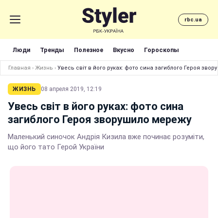
rbc.ua
Люди
Тренды
Полезное
Вкусно
Гороскопы
Главная
›
Жизнь
›
Увесь світ в його руках: фото сина загиблого Героя зво
ЖИЗНЬ
08 апреля 2019, 12:19
Увесь світ в його руках: фото сина
загиблого Героя зворушило мережу
Маленький синочок Андрія Кизила вже починає розуміти,
що його тато Герой України