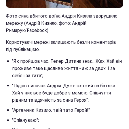
Фото сина вбитого воїна Андрія Кизила зворушило
мережу (Андрій Кизило, фото: Андрій
Римарук/Facebook)
Користувачі мережі залишають безліч коментарів
під публікацією.
"Як пройшов час. Тепер Дитина знає... Жах. Хай він
проживе таке щасливе життя - аж за двох. І за
себе і за тата";
"Підріс синочок Андрія. Дуже схожий на батька.
Хай у них все буде добре з мамою. Співчуття
рідним та вдячність за сина Героя";
"Артемчик Кизило, твій тато Герой!"
"Співчуваю";