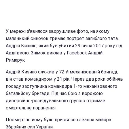
У мережі з'явилося зворушливе фото, на якому
маленький синочок тримає портрет загиблого тата,
Андрія Кизило, який був убитий 29 січня 2017 року під
Авдіївкою. Знімок виклав у Facebook Андрій
Римарук.
Андрій Кизило служив у 72-й механізованій бригаді,
він став командиром у 21 рік. Через два роки обійняв
посаду заступника командира 1-го механізованого
батальйону бригади. Під час бою з ворожою
диверсійно-розвідувальною групою отримав
смертельне поранення.
Посмертно йому було присвоєно звання майора
Збройних сил України.