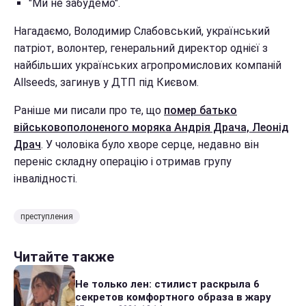
"Ми не забудемо".
Нагадаємо, Володимир Слабовський, український
патріот, волонтер, генеральний директор однієї з
найбільших українських агропромислових компаній
Allseeds, загинув у ДТП під Києвом.
Раніше ми писали про те, що
помер батько
військовополоненого моряка Андрія Драча, Леонід
Драч
. У чоловіка було хворе серце, недавно він
переніс складну операцію і отримав групу
інвалідності.
преступления
Читайте также
Не только лен: стилист раскрыла 6
секретов комфортного образа в жару