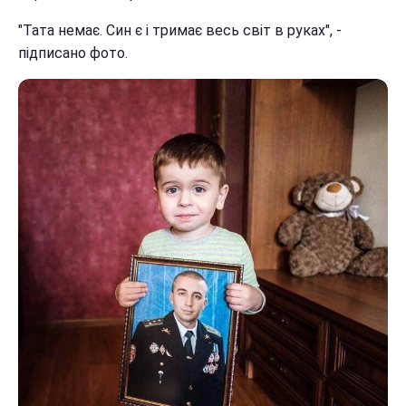
"Тата немає. Син є і тримає весь світ в руках", -
підписано фото.