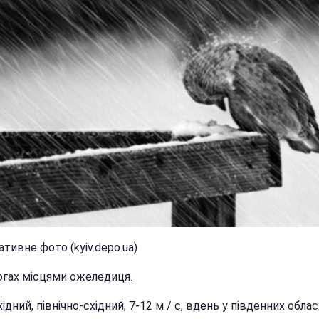
тивне фото (kyiv.depo.ua)
огах місцями ожеледиця.
хідний, північно-східний, 7-12 м / с, вдень у південних облас