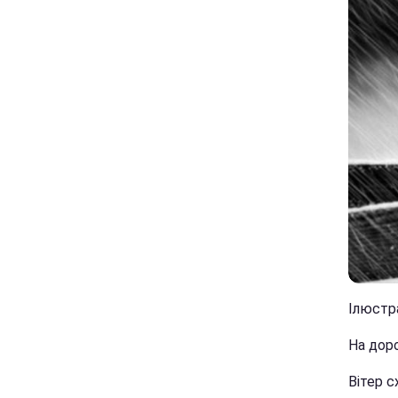
Ілюстра
На дор
Вітер с