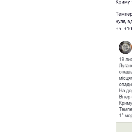
Криму т
Темпера
нуля, в
+5...+1