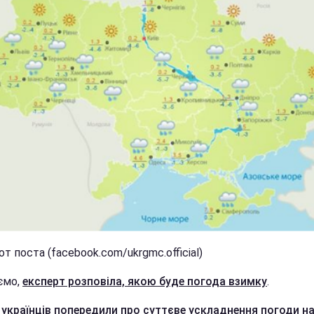
т поста (facebook.com/ukrgmc.official)
ємо,
експерт розповіла, якою буде погода взимку
.
е
українців попередили про суттєве ускладнення погоди н