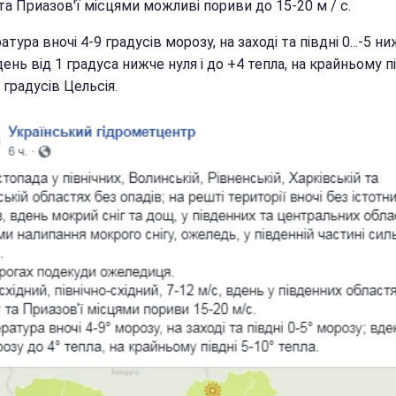
а Приазов'ї місцями можливі пориви до 15-20 м / с.
тура вночі 4-9 градусів морозу, на заході та півдні 0...-5 н
день від 1 градуса нижче нуля і до +4 тепла, на крайньому п
0 градусів Цельсія.