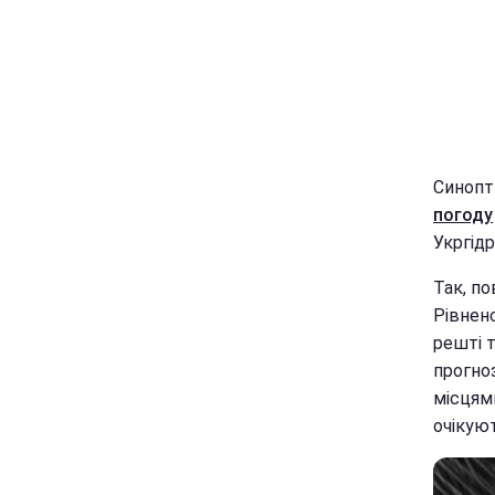
Синопт
погоду
Укргід
Так, по
Рівненс
решті т
прогноз
місцями
очікуют