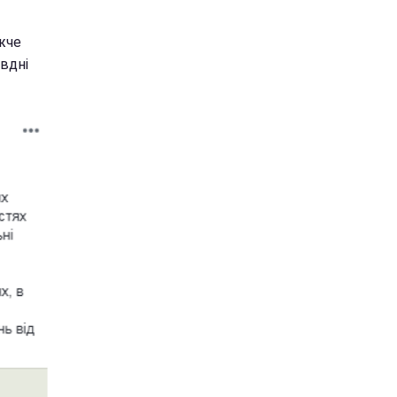
ижче
івдні