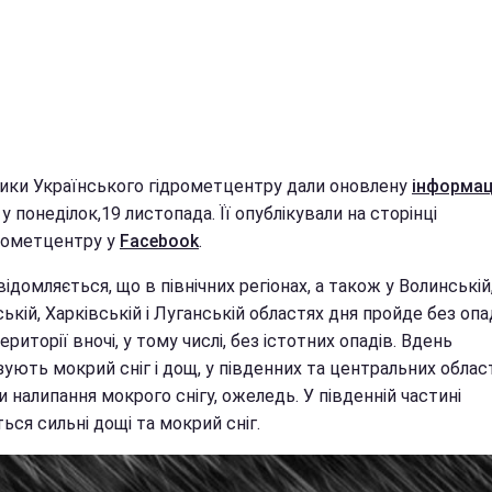
ики Українського гідрометцентру дали оновлену
інформац
у понеділок,19 листопада. Її опублікували на сторінці
рометцентру у
Facebook
.
відомляється, що в північних регіонах, а також у Волинській
ькій, Харківській і Луганській областях дня пройде без опа
ериторії вночі, у тому числі, без істотних опадів. Вдень
ують мокрий сніг і дощ, у південних та центральних облас
 налипання мокрого снігу, ожеледь. У південній частині
ься сильні дощі та мокрий сніг.