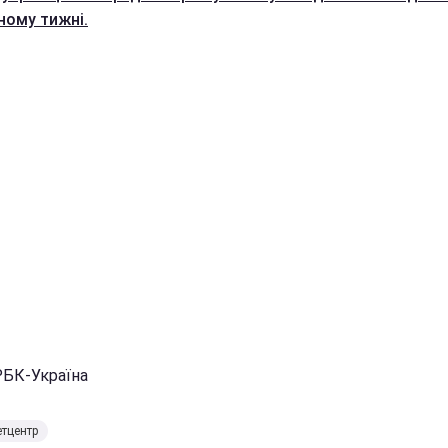
ному тижні.
РБК-Україна
тцентр