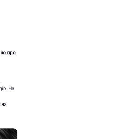
ію про
,
дів. На
тях