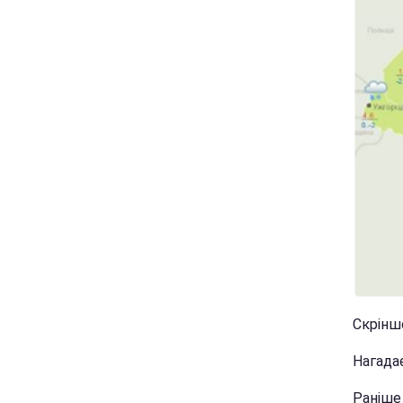
Скріншо
Нагада
Раніш