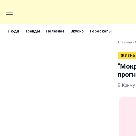
Люди
Тренды
Полезное
Вкусно
Гороскопы
Главная
›
ЖИЗНЬ
"Мокр
прогн
В Криму 