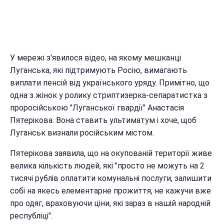
У мережі з'явилося відео, на якому мешканці
Луганська, які підтримують Росію, вимагають
виплати пенсій від українського уряду. Примітно, що
одна з жінок у ролику стриптизерка-сепаратистка з
проросійською "Луганської гвардії" Анастасія
Пятерікова. Вона ставить ультиматум і хоче, щоб
Луганськ визнали російським містом.
Пятерікова заявила, що на окупованій території живе
велика кількість людей, які "просто не можуть на 2
тисячі рублів оплатити комунальні послуги, залишити
собі на якесь елементарне прожиття, не кажучи вже
про одяг, враховуючи ціни, які зараз в нашій народній
республіці".