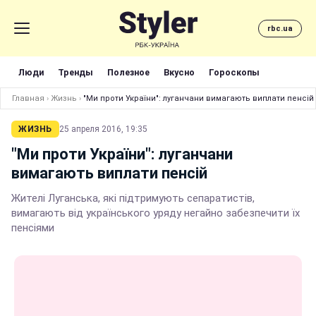
rbc.ua
Люди
Тренды
Полезное
Вкусно
Гороскопы
Главная
›
Жизнь
›
"Ми проти України": луганчани вимагають виплати пенсій
ЖИЗНЬ
25 апреля 2016, 19:35
"Ми проти України": луганчани
вимагають виплати пенсій
Жителі Луганська, які підтримують сепаратистів,
вимагають від українського уряду негайно забезпечити їх
пенсіями