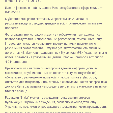
© 2026 LLC «UBT MEDIA»
Идентификатор онлайн-медиа в Реестре субъектов в сфере медиа —
R40-05347
Styler является развлекательным проектом «РБК-Украина»,
рассказывающим о людях, трендах и всё, что интересно читать вне
новостей.
Фотографии, иллюстрации и другие изображения принадлежат их
правообладателям. Использование фотографий, отмеченных Getty
Images, допускается исключительно при наличии письменного
разрешения фотоагентства Getty Images. Фотографии, отмеченные
логотипом «Styler» или подписанные «Styler» или «РБК-Украина», могут
использоваться на условиях лицензии Creative Commons Attribution
4.0 International.
При полном или частичном воспроизведении информационных
материалов, опубликованных на вебсайте «Styler» (styler.rbc.ua),
обязательно размещение активной гиперссылки на styler.rbc.ua,
открытой для индексации поисковыми системами. Такая гиперссылка
должна быть размещена непосредственно в тексте материала не ниже
второго абзаца.
Редакция "Styler" может не разделять точку зрения авторов
публикаций. Оценочные суждения, согласно законодательству
Украины, не подлежат опровержению и доказыванию их правдивости.