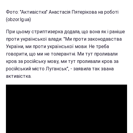
Фото: "Активістка" Анастасія Пятерікова на роботі
(obzor.lg.ua)
При цьому стриптизерка додала, що вона як і раніше
проти української влади. "Ми проти законодавства
України, ми проти української мови. Не треба
говорити, що ми не толерантні. Ми тут проливали
кров за російську мову, ми тут проливали кров за
російський місто Луганськ", - заявила так звана
активістка.