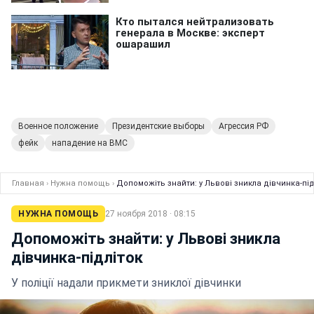
Военное положение
Президентские выборы
Агрессия РФ
фейк
нападение на ВМС
Главная
›
Нужна помощь
›
Допоможіть знайти: у Львові зникла дівчинка-під
НУЖНА ПОМОЩЬ
27 ноября 2018 · 08:15
Допоможіть знайти: у Львові зникла
дівчинка-підліток
У поліції надали прикмети зниклої дівчинки