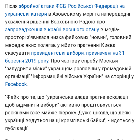
Після
збройної атаки ФСБ Російської Федерації на
українські катери
в Азовському морі та напередодні
ухвалення рішення Верховною Радою про
запровадження в країні воєнного стану
в медіа-
просторі з'явилася низка фейкових "новин", головний
меседж яких полягав у нібито прагненні Києва
скасувати
президентські вибори, призначені на 31
березня 2019 року
. Про чергову спробу Москви
"запудрити мізки" українцям розповіли у громадській
організації "Інформаційні війська України" на сторінці у
Facebook
.
"Фейк про те, що "українська влада прагне ескалації
щоб відмінити вибори" активно проштовхується
росіянами вже майже півроку. Дуже шкода, що деякі
українці ведуться на ці кремлівські байки", - йдеться у
публікації.