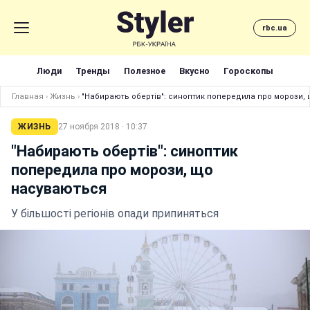
rbc.ua
Люди
Тренды
Полезное
Вкусно
Гороскопы
Главная
›
Жизнь
›
"Набирають обертів": синоптик попередила про морози,
ЖИЗНЬ
27 ноября 2018 · 10:37
"Набирають обертів": синоптик
попередила про морози, що
насуваються
У більшості регіонів опади припиняться