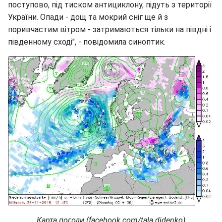
поступово, під тиском антициклону, підуть з території
України. Опади - дощ та мокрий сніг ще й з
поривчастим вітром - затримаються тільки на півдні і
південному сході", - повідомила синоптик.
Карта погоди (facebook.com/tala.didenko)