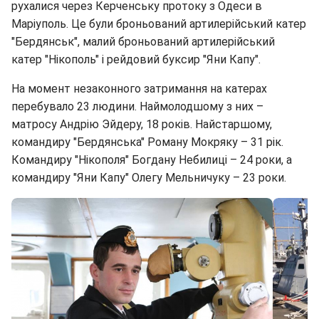
рухалися через Керченську протоку з Одеси в
Маріуполь. Це були броньований артилерійський катер
"Бердянськ", малий броньований артилерійський
катер "Нікополь" і рейдовий буксир "Яни Капу".
На момент незаконного затримання на катерах
перебувало 23 людини. Наймолодшому з них –
матросу Андрію Эйдеру, 18 років. Найстаршому,
командиру "Бердянська" Роману Мокряку – 31 рік.
Командиру "Нікополя" Богдану Небилиці – 24 роки, а
командиру "Яни Капу" Олегу Мельничуку – 23 роки.