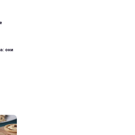
е
а: они