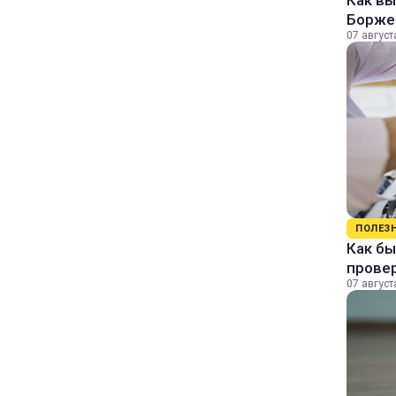
Как в
Борже
07 август
ПОЛЕЗ
Как бы
прове
07 август