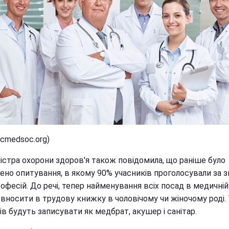
lcmedsoc.org)
іністра охорони здоров'я також повідомила, що раніше було
ено опитування, в якому 90% учасників проголосували за з
офесій. До речі, тепер найменування всіх посад в медичній 
 вносити в трудову книжку в чоловічому чи жіночому роді.
ів будуть записувати як медбрат, акушер і санітар.