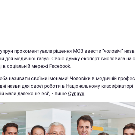
Супрун прокоментувала рішення МОЗ ввести "чоловічі" назв
ій для медичної галузі. Свою думку експерт висловила на 
і в соціальній мережі Facebook.
еба називати своїми іменами! Чоловіки в медичній професії
дні назви для своєї роботи в Національному класифікаторі
й мали далеко не всі", - пише
Супрун
.