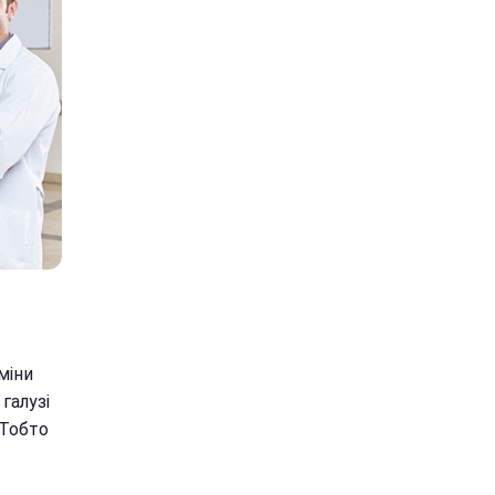
міни
галузі
 Тобто