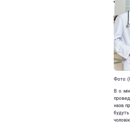
Фото: (
В. о. м
провед
назв пр
будуть
чоловік