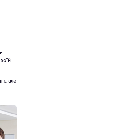
и
своїй
 є, але