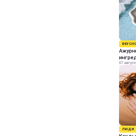
ВКУСН
Ажурны
ингре
07 август
ЛЮДИ