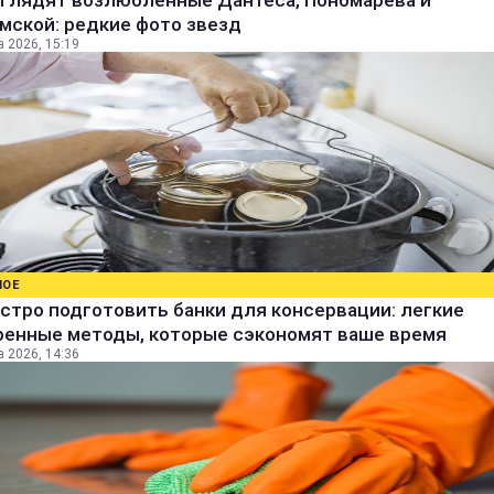
ыглядят возлюбленные Дантеса, Пономарева и
мской: редкие фото звезд
а 2026, 15:19
НОЕ
стро подготовить банки для консервации: легкие
ренные методы, которые сэкономят ваше время
а 2026, 14:36