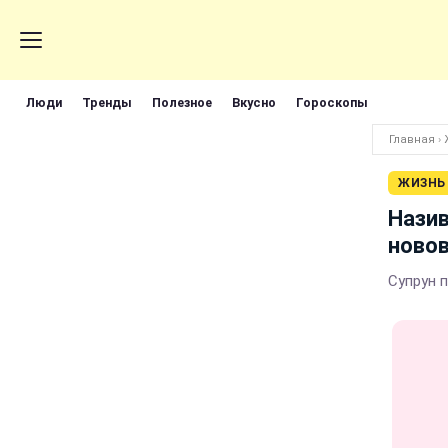
Люди
Тренды
Полезное
Вкусно
Гороскопы
Главная
›
ЖИЗНЬ
Назив
ново
Супрун 