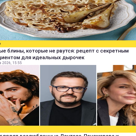
О
е блины, которые не рвутся: рецепт с секретным
диентом для идеальных дырочек
а 2026, 15:55