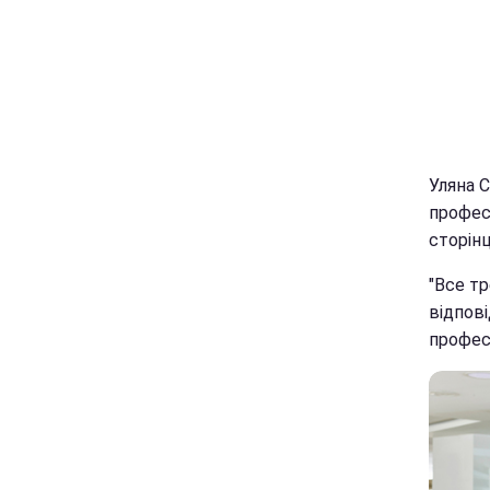
Уляна 
профес
сторінц
"Все тр
відпові
професі