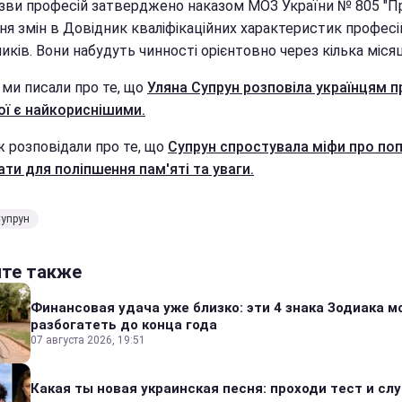
азви професій затверджено наказом МОЗ України № 805 "П
ня змін в Довідник кваліфікаційних характеристик професі
иків. Вони набудуть чинності орієнтовно через кілька місяц
 ми писали про те, що
Уляна Супрун розповіла українцям пр
пої є найкориснішими.
ж розповідали про те, що
Супрун спростувала міфи про поп
ати для поліпшення пам'яті та уваги.
Супрун
йте также
Финансовая удача уже близко: эти 4 знака Зодиака м
разбогатеть до конца года
07 августа 2026, 19:51
Какая ты новая украинская песня: проходи тест и сл