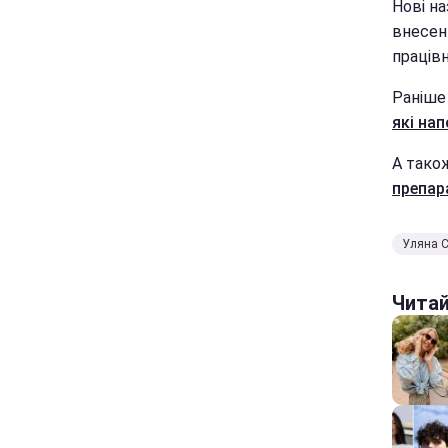
Нові н
внесен
працівн
Раніше
які на
А тако
препар
Уляна 
Чита