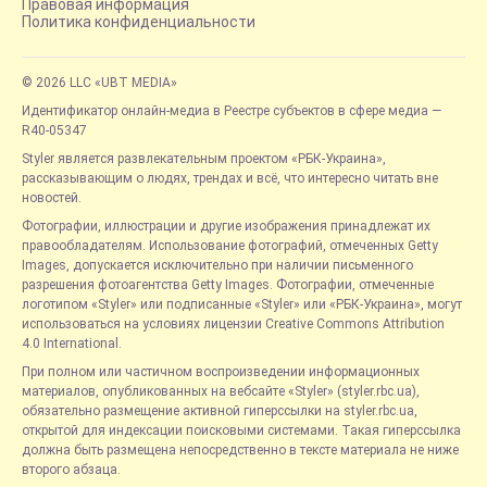
Правовая информация
Политика конфиденциальности
© 2026 LLC «UBT MEDIA»
Идентификатор онлайн-медиа в Реестре субъектов в сфере медиа —
R40-05347
Styler является развлекательным проектом «РБК-Украина»,
рассказывающим о людях, трендах и всё, что интересно читать вне
новостей.
Фотографии, иллюстрации и другие изображения принадлежат их
правообладателям. Использование фотографий, отмеченных Getty
Images, допускается исключительно при наличии письменного
разрешения фотоагентства Getty Images. Фотографии, отмеченные
логотипом «Styler» или подписанные «Styler» или «РБК-Украина», могут
использоваться на условиях лицензии Creative Commons Attribution
4.0 International.
При полном или частичном воспроизведении информационных
материалов, опубликованных на вебсайте «Styler» (styler.rbc.ua),
обязательно размещение активной гиперссылки на styler.rbc.ua,
открытой для индексации поисковыми системами. Такая гиперссылка
должна быть размещена непосредственно в тексте материала не ниже
второго абзаца.