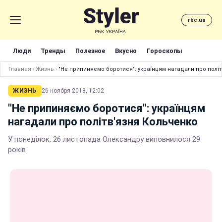
rbc.ua
Люди
Тренды
Полезное
Вкусно
Гороскопы
Главная
›
Жизнь
›
"Не припиняємо боротися": українцям нагадали про полі
ЖИЗНЬ
26 ноября 2018, 12:02
"Не припиняємо боротися": українцям
нагадали про політв'язня Кольченко
У понеділок, 26 листопада Олександру виповнилося 29
років