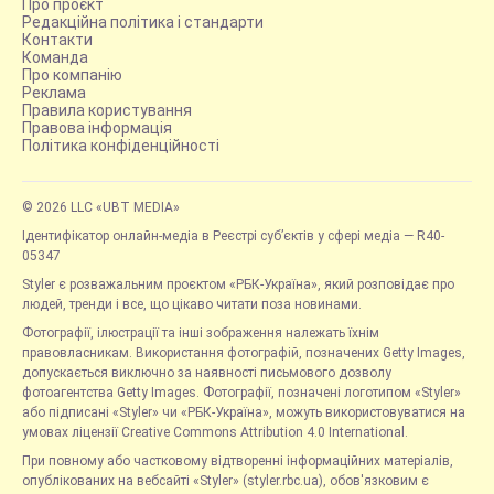
Про проєкт
Редакційна політика і стандарти
Контакти
Команда
Про компанію
Реклама
Правила користування
Правова інформація
Політика конфіденційності
© 2026 LLC «UBT MEDIA»
Ідентифікатор онлайн-медіа в Реєстрі суб’єктів у сфері медіа — R40-
05347
Styler є розважальним проєктом «РБК-Україна», який розповідає про
людей, тренди і все, що цікаво читати поза новинами.
Фотографії, ілюстрації та інші зображення належать їхнім
правовласникам. Використання фотографій, позначених Getty Images,
допускається виключно за наявності письмового дозволу
фотоагентства Getty Images. Фотографії, позначені логотипом «Styler»
або підписані «Styler» чи «РБК-Україна», можуть використовуватися на
умовах ліцензії Creative Commons Attribution 4.0 International.
При повному або частковому відтворенні інформаційних матеріалів,
опублікованих на вебсайті «Styler» (styler.rbc.ua), обов'язковим є