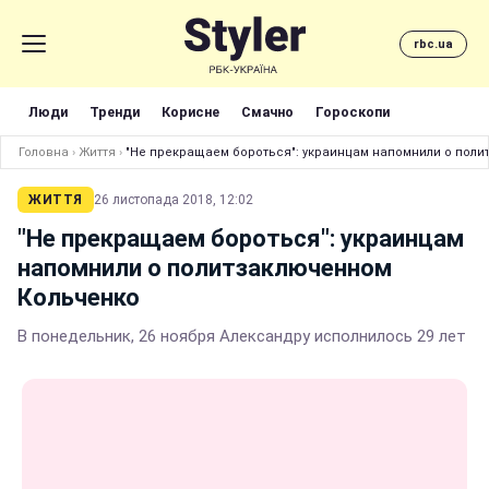
rbc.ua
Люди
Тренди
Корисне
Смачно
Гороскопи
Головна
›
Життя
›
"Не прекращаем бороться": украинцам напомнили о пол
ЖИТТЯ
26 листопада 2018, 12:02
"Не прекращаем бороться": украинцам
напомнили о политзаключенном
Кольченко
В понедельник, 26 ноября Александру исполнилось 29 лет