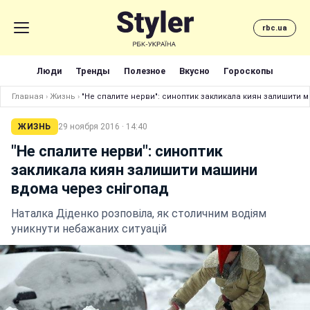
rbc.ua
Люди
Тренды
Полезное
Вкусно
Гороскопы
Главная
›
Жизнь
›
"Не спалите нерви": синоптик закликала киян залишити 
ЖИЗНЬ
29 ноября 2016 · 14:40
"Не спалите нерви": синоптик
закликала киян залишити машини
вдома через снігопад
Наталка Діденко розповіла, як столичним водіям
уникнути небажаних ситуацій