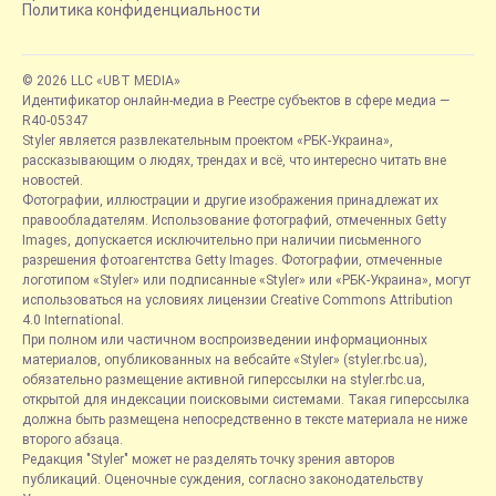
Политика конфиденциальности
© 2026 LLC «UBT MEDIA»
Идентификатор онлайн-медиа в Реестре субъектов в сфере медиа —
R40-05347
Styler является развлекательным проектом «РБК-Украина»,
рассказывающим о людях, трендах и всё, что интересно читать вне
новостей.
Фотографии, иллюстрации и другие изображения принадлежат их
правообладателям. Использование фотографий, отмеченных Getty
Images, допускается исключительно при наличии письменного
разрешения фотоагентства Getty Images. Фотографии, отмеченные
логотипом «Styler» или подписанные «Styler» или «РБК-Украина», могут
использоваться на условиях лицензии Creative Commons Attribution
4.0 International.
При полном или частичном воспроизведении информационных
материалов, опубликованных на вебсайте «Styler» (styler.rbc.ua),
обязательно размещение активной гиперссылки на styler.rbc.ua,
открытой для индексации поисковыми системами. Такая гиперссылка
должна быть размещена непосредственно в тексте материала не ниже
второго абзаца.
Редакция "Styler" может не разделять точку зрения авторов
публикаций. Оценочные суждения, согласно законодательству