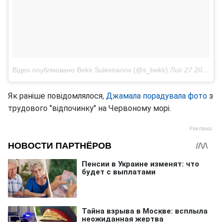
Відео опубліковано Bekir Suleimanov (@s_bekir)
Лис 27 2016 в 1:30 PST
Як раніше повідомлялося
, Джамала порадувала фото
з
трудового "відпочинку" на Червоному морі.