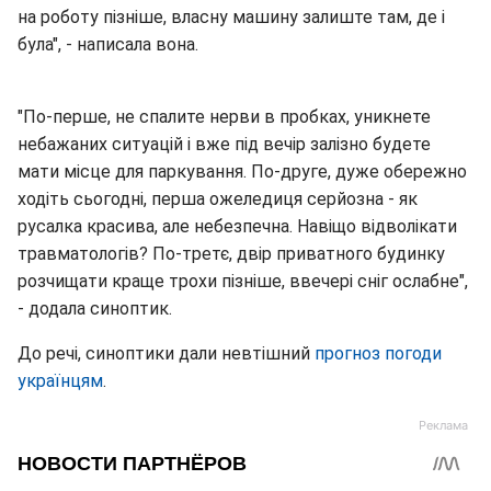
на роботу пізніше, власну машину залиште там, де і
була", - написала вона.
"По-перше, не спалите нерви в пробках, уникнете
небажаних ситуацій і вже під вечір залізно будете
мати місце для паркування. По-друге, дуже обережно
ходіть сьогодні, перша ожеледиця серйозна - як
русалка красива, але небезпечна. Навіщо відволікати
травматологів? По-третє, двір приватного будинку
розчищати краще трохи пізніше, ввечері сніг ослабне",
- додала синоптик.
До речі, синоптики дали невтішний
прогноз погоди
українцям
.