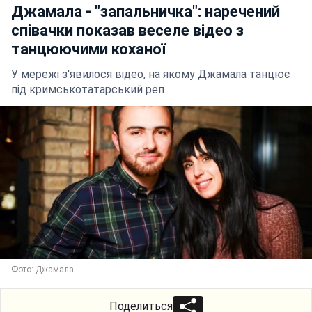
Джамала - "запальничка": наречений
співачки показав веселе відео з
танцюючими коханої
У мережі з'явилося відео, на якому Джамала танцює
під кримськотатарський реп
Фото: Джамала
Поделиться