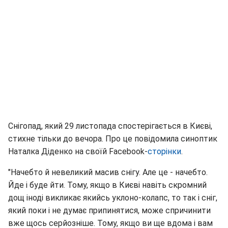
Снігопад, який 29 листопада спостерігається в Києві,
стихне тільки до вечора. Про це повідомила синоптик
Наталка Діденко на своїй Facebook-
сторінки
.
"Начебто й невеликий масив снігу. Але це - начебто.
Йде і буде йти. Тому, якщо в Києві навіть скромний
дощ іноді викликає якийсь уклоно-колапс, то так і сніг,
який поки і не думає припинятися, може спричинити
вже щось серйозніше. Тому, якщо ви ще вдома і вам