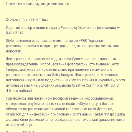
Политика конфиденциальности
© 2026 LLC «UBT MEDIA»
Идентификатор онлайн-медиа в Реестре субъектов в сфере медиа —
R40-05347
Styler является развлекательным проектом «РБК-Украина»,
рассказывающим о людях, трендах и всё, что интересно читать вне
новостей.
Фотографии, иллюстрации и другие изображения принадлежат их
правообладателям. Использование фотографий, отмеченных Getty
Images, допускается исключительно при наличии письменного
разрешения фотоагентства Getty Images. Фотографии, отмеченные
логотипом «Styler» или подписанные «Styler» или «РБК-Украина», могут
использоваться на условиях лицензии Creative Commons Attribution
4.0 International.
При полном или частичном воспроизведении информационных
материалов, опубликованных на вебсайте «Styler» (styler.rbc.ua),
обязательно размещение активной гиперссылки на styler.rbc.ua,
открытой для индексации поисковыми системами. Такая гиперссылка
должна быть размещена непосредственно в тексте материала не ниже
второго абзаца.