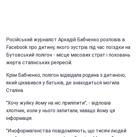
Російський журналіст Аркадій Бабченко розповів в
Facebook про дитину, якого зустрів під час поїздки на
Бутовський полігон - місце масових страт і поховань
жертв сталінських репресій.
Крім Бабченко, полігон відвідала родина з дитиною,
який цікавився у батьків, де знаходиться могила
Сталіна.
"Хочу жуйку йому на ніс приліпити", - відповів
хлопчик, коли у нього запитали, навіщо йому ця
інформація.
"Иноформагенства повідомляють, що тисячі людей