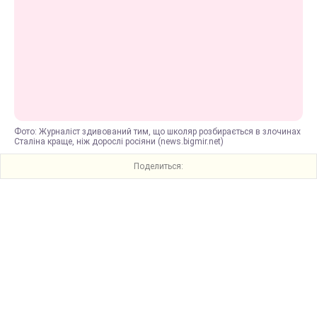
Фото: Журналіст здивований тим, що школяр розбирається в злочинах
Сталіна краще, ніж дорослі росіяни (news.bigmir.net)
Поделиться: