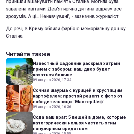
прийшли вшанувати пам'ять Сталіна. Могила була
завалена квітами. Дев'ятирічна дитина відразу все
зрозумів. А ці... Ненавчувані", - зазначив журналіст.
До речі, в Криму облили фарбою меморіальну дошку
Сталіна.
Читайте также
Известный садовник раскрыл хитрый
прием с забором: ваш двор будет
казаться больше
09 августа 2026, 17:34
Сочная шаурма с курицей и хрустящим
картофелем: простой рецепт с фото от
победительницы "МастерШеф"
09 августа 2026, 16:36
Сода ваш враг: 5 вещей в доме, которые
категорически нельзя чистить этим
популярным средством
09 августа 2026, 15:55