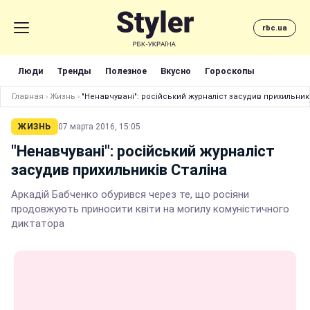
rbc.ua
Люди
Тренды
Полезное
Вкусно
Гороскопы
Главная
›
Жизнь
›
"Ненавчувані": російський журналіст засудив прихильникі
ЖИЗНЬ
07 марта 2016, 15:05
"Ненавчувані": російський журналіст
засудив прихильників Сталіна
Аркадій Бабченко обурився через те, що росіяни
продовжують приносити квіти на могилу комуністичного
диктатора