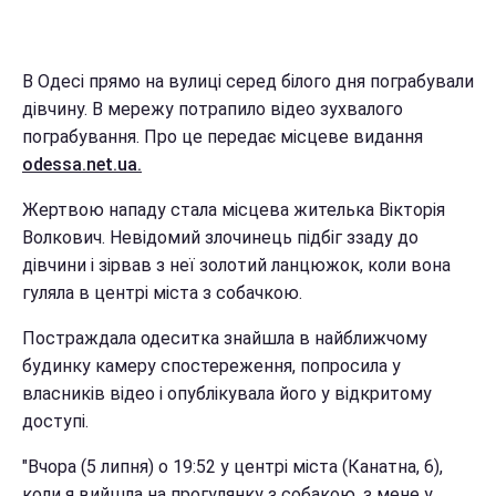
В Одесі прямо на вулиці серед білого дня пограбували
дівчину. В мережу потрапило відео зухвалого
пограбування. Про це передає місцеве видання
odessa.net.ua.
Жертвою нападу стала місцева жителька Вікторія
Волкович. Невідомий злочинець підбіг ззаду до
дівчини і зірвав з неї золотий ланцюжок, коли вона
гуляла в центрі міста з собачкою.
Постраждала одеситка знайшла в найближчому
будинку камеру спостереження, попросила у
власників відео і опублікувала його у відкритому
доступі.
"Вчора (5 липня) о 19:52 у центрі міста (Канатна, 6),
коли я вийшла на прогулянку з собакою, з мене у