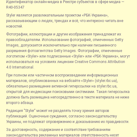
Идентификатор онлайн-медиа в Реестре субъектов в сфере медиа —
R40-05347
Styler является развлекательным проектом «РБК-Украина»,
рассказывающим о людях, трендах и всё, что интересно читать вне
новостей.
Фотографии, иллюстрации и другие изображения принадлежат их
правообладателям. Использование фотографий, отмеченных Getty
Images, допускается исключительно при наличии письменного
разрешения фотоагентства Getty Images. Фотографии, отмеченные
логотипом «Styler» или подписанные «Styler» или «РБК-Украина», могут
использоваться на условиях лицензии Creative Commons Attribution
4.0 International.
При полном или частичном воспроизведении информационных
материалов, опубликованных на вебсайте «Styler» (styler.rbc.ua),
обязательно размещение активной гиперссылки на styler.rbc.ua,
открытой для индексации поисковыми системами. Такая гиперссылка
должна быть размещена непосредственно в тексте материала не ниже
второго абзаца.
Редакция "Styler" может не разделять точку зрения авторов
публикаций. Оценочные суждения, согласно законодательству
Украины, не подлежат опровержению и доказыванию их правдивости.
За достоверность, содержание и соответствие требованиям
законодательства рекламных материалов ответственность несет