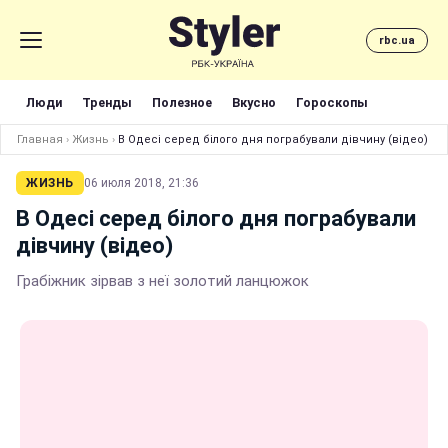
rbc.ua
Люди
Тренды
Полезное
Вкусно
Гороскопы
Главная
›
Жизнь
›
В Одесі серед білого дня пограбували дівчину (відео)
ЖИЗНЬ
06 июля 2018, 21:36
В Одесі серед білого дня пограбували
дівчину (відео)
Грабіжник зірвав з неї золотий ланцюжок