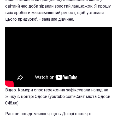
світлий час доби зірвали золотий ланцюжок. Я прошу
всіх зробити максимальний репост, щоб усі знали
цього придурка", - заявила дівчина.
Відео: Камери спостереження зафіксували напад на
жінку в центрі Одеси (youtube.com/Сайт міста Одеси
048.ua)
Раніше повідомлялося, що в Дніпрі школярі