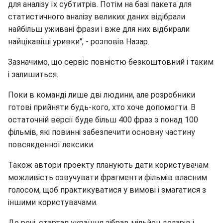
для аналізу їх субтитрів. Потім на базі пакета для
статистичного аналізу великих даних відібрали
найбільш уживані фрази і вже для них відбирали
найцікавіші уривки", - розповів Назар.
Зазначимо, що сервіс повністю безкоштовний і таким
і залишиться.
Поки в команді лише дві людини, але розробники
готові прийняти будь-кого, хто хоче допомогти. В
остаточній версії буде більш 400 фраз з понад 100
фільмів, які повинні забезпечити основну частину
повсякденної лексики.
Також автори проекту планують дати користувачам
можливість озвучувати фрагменти фільмів власним
голосом, щоб практикуватися у вимові і змагатися з
іншими користувачами.
До речі, стартап українця зібрав мільйон доларів і