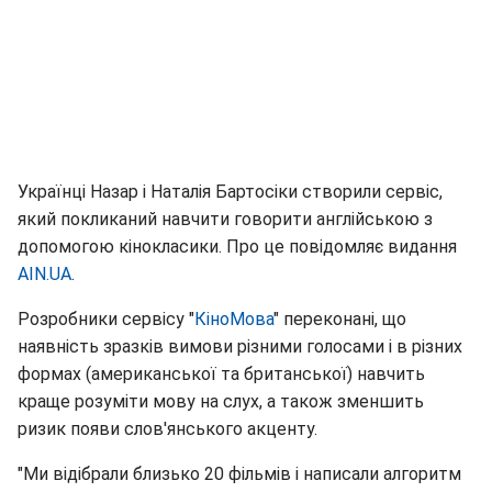
Українці Назар і Наталія Бартосіки створили сервіс,
який покликаний навчити говорити англійською з
допомогою кінокласики. Про це повідомляє видання
AIN.UA
.
Розробники сервісу "
КіноМова
" переконані, що
наявність зразків вимови різними голосами і в різних
формах (американської та британської) навчить
краще розуміти мову на слух, а також зменшить
ризик появи слов'янського акценту.
"Ми відібрали близько 20 фільмів і написали алгоритм