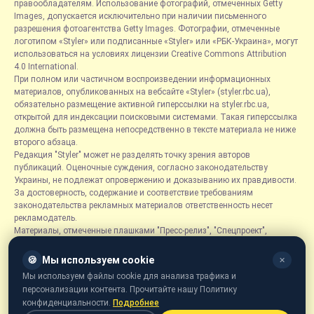
правообладателям. Использование фотографий, отмеченных Getty
Images, допускается исключительно при наличии письменного
разрешения фотоагентства Getty Images. Фотографии, отмеченные
логотипом «Styler» или подписанные «Styler» или «РБК-Украина», могут
использоваться на условиях лицензии Creative Commons Attribution
4.0 International.
При полном или частичном воспроизведении информационных
материалов, опубликованных на вебсайте «Styler» (styler.rbc.ua),
обязательно размещение активной гиперссылки на styler.rbc.ua,
открытой для индексации поисковыми системами. Такая гиперссылка
должна быть размещена непосредственно в тексте материала не ниже
второго абзаца.
Редакция "Styler" может не разделять точку зрения авторов
публикаций. Оценочные суждения, согласно законодательству
Украины, не подлежат опровержению и доказыванию их правдивости.
За достоверность, содержание и соответствие требованиям
законодательства рекламных материалов ответственность несет
рекламодатель.
Материалы, отмеченные плашками "Пресс-релиз", "Спецпроект",
"Партнерский материал", "Promo", "Благотворительность" и "Резонанс",
размещаются на правах рекламы.
🍪
Мы используем cookie
✕
Рубрика «Новости компаний» является информационным форматом,
Мы используем файлы cookie для анализа трафика и
содержащим новости, сообщения и объявления, связанные с
персонализации контента. Прочитайте нашу Политику
деятельностью компаний, и основывается на информации,
конфиденциальности.
Подробнее
предоставленной соответствующими компаниями. Редакция не несет