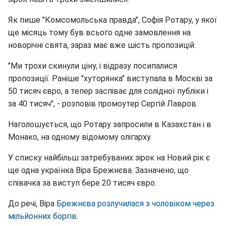
Як пише "Комсомольська правда", Софія Ротару, у якої
ще місяць тому був всього одне замовлення на
новорічні свята, зараз має вже шість пропозицій.
"Ми трохи скинули ціну, і відразу посипалися
пропозиції. Раніше "хуторянка" виступала в Москві за
50 тисяч євро, а тепер заспіває для солідної публіки і
за 40 тисяч", - розповів промоутер Сергій Лавров.
Наголошується, що Ротару запросили в Казахстан і в
Монако, на одному відомому олігарху.
У списку найбільш затребуваних зірок на Новий рік є
ще одна українка Віра Брежнєва. Зазначено, що
співачка за виступ бере 20 тисяч євро.
До речі, Віра
Брежнєва розлучилася з чоловіком через
мільйонних боргів
.