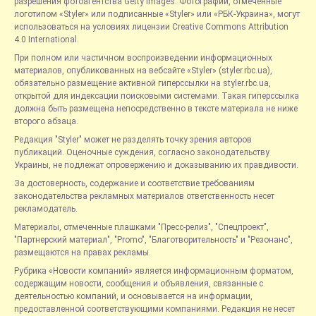
разрешения фотоагентства Getty Images. Фотографии, отмеченные
логотипом «Styler» или подписанные «Styler» или «РБК-Украина», могут
использоваться на условиях лицензии Creative Commons Attribution
4.0 International.
При полном или частичном воспроизведении информационных
материалов, опубликованных на вебсайте «Styler» (styler.rbc.ua),
обязательно размещение активной гиперссылки на styler.rbc.ua,
открытой для индексации поисковыми системами. Такая гиперссылка
должна быть размещена непосредственно в тексте материала не ниже
второго абзаца.
Редакция "Styler" может не разделять точку зрения авторов
публикаций. Оценочные суждения, согласно законодательству
Украины, не подлежат опровержению и доказыванию их правдивости.
За достоверность, содержание и соответствие требованиям
законодательства рекламных материалов ответственность несет
рекламодатель.
Материалы, отмеченные плашками "Пресс-релиз", "Спецпроект",
"Партнерский материал", "Promo", "Благотворительность" и "Резонанс",
размещаются на правах рекламы.
Рубрика «Новости компаний» является информационным форматом,
содержащим новости, сообщения и объявления, связанные с
деятельностью компаний, и основывается на информации,
предоставленной соответствующими компаниями. Редакция не несет