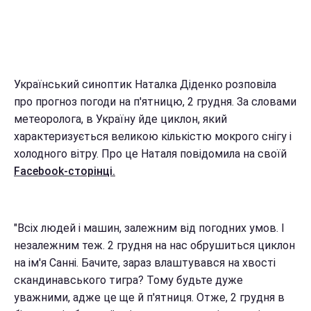
Український синоптик Наталка Діденко розповіла
про прогноз погоди на п'ятницю, 2 грудня. За словами
метеоролога, в Україну йде циклон, який
характеризується великою кількістю мокрого снігу і
холодного вітру. Про це Наталя повідомила на своїй
Facebook-сторінці.
"Всіх людей і машин, залежним від погодних умов. І
незалежним теж. 2 грудня на нас обрушиться циклон
на ім'я Санні. Бачите, зараз влаштувався на хвості
скандинавського тигра? Тому будьте дуже
уважними, адже це ще й п'ятниця. Отже, 2 грудня в