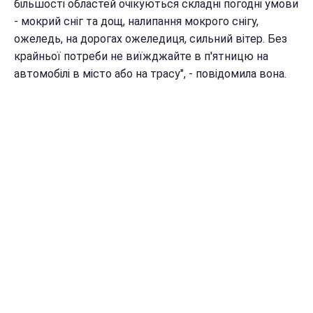
більшості областей очікуються складні погодні умови
- мокрий сніг та дощ, налипання мокрого снігу,
ожеледь, на дорогах ожеледиця, сильний вітер. Без
крайньої потреби не виїжджайте в п'ятницю на
автомобілі в місто або на трасу", - повідомила вона.