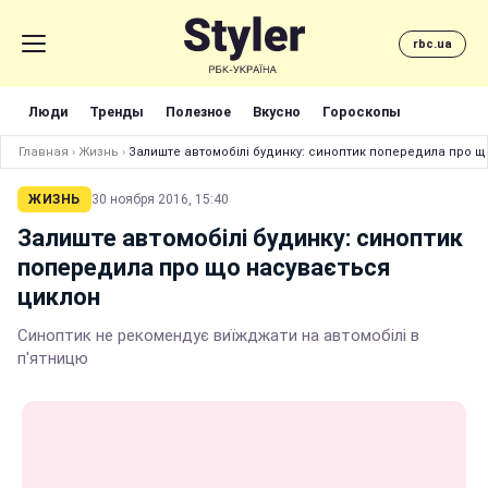
rbc.ua
Люди
Тренды
Полезное
Вкусно
Гороскопы
Главная
›
Жизнь
›
Залиште автомобілі будинку: синоптик попередила про щ
ЖИЗНЬ
30 ноября 2016, 15:40
Залиште автомобілі будинку: синоптик
попередила про що насувається
циклон
Синоптик не рекомендує виїжджати на автомобілі в
п'ятницю