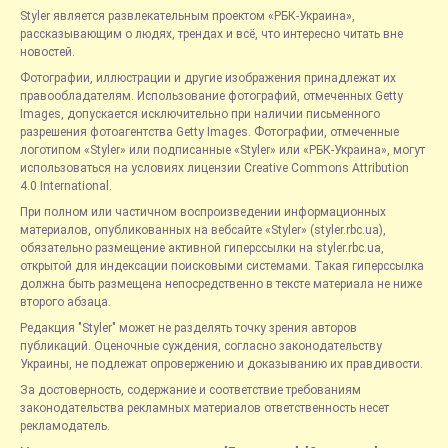
Styler является развлекательным проектом «РБК-Украина»,
рассказывающим о людях, трендах и всё, что интересно читать вне
новостей.
Фотографии, иллюстрации и другие изображения принадлежат их
правообладателям. Использование фотографий, отмеченных Getty
Images, допускается исключительно при наличии письменного
разрешения фотоагентства Getty Images. Фотографии, отмеченные
логотипом «Styler» или подписанные «Styler» или «РБК-Украина», могут
использоваться на условиях лицензии Creative Commons Attribution
4.0 International.
При полном или частичном воспроизведении информационных
материалов, опубликованных на вебсайте «Styler» (styler.rbc.ua),
обязательно размещение активной гиперссылки на styler.rbc.ua,
открытой для индексации поисковыми системами. Такая гиперссылка
должна быть размещена непосредственно в тексте материала не ниже
второго абзаца.
Редакция "Styler" может не разделять точку зрения авторов
публикаций. Оценочные суждения, согласно законодательству
Украины, не подлежат опровержению и доказыванию их правдивости.
За достоверность, содержание и соответствие требованиям
законодательства рекламных материалов ответственность несет
рекламодатель.