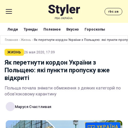
rbc.ua
Люди
Тренды
Полезное
Вкусно
Гороскопы
Главная
›
Жизнь
›
Як перетнути кордон України з Польщею: які пункти пропу
ЖИЗНЬ
26 мая 2020, 17:09
Як перетнути кордон України з
Польщею: які пункти пропуску вже
відкриті
Польща почала знімати обмеження з деяких категорій по
обов'язковому карантину
Маруся Счастливая