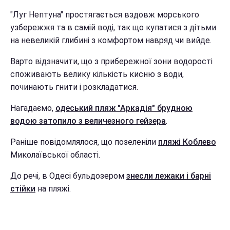
"Луг Нептуна" простягається вздовж морського
узбережжя та в самій воді, так що купатися з дітьми
на невеликій глибині з комфортом навряд чи вийде.
Варто відзначити, що з прибережної зони водорості
споживають велику кількість кисню з води,
починають гнити і розкладатися.
Нагадаємо,
одеський пляж "Аркадія" брудною
водою затопило з величезного гейзера
.
Раніше повідомлялося, що позеленіли
пляжі Коблево
Миколаївської області.
До речі, в Одесі бульдозером
знесли лежаки і барні
стійки
на пляжі.