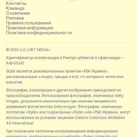
Контакты
Команда
О компании
Реклама
Правила пользования
Правовая информация
Политика конфиденциальности
© 2026 LLC «UBT MEDIA»
Идентификатор онлайн-медиа в Реестре субъектов в сфере медиа —
R40-05347
Styler является развлекательным проектом «РБК-Украина»,
рассказывающим о людях, трендах и всё, что интересно читать вне
новостей.
Фотографии, иллюстрации и другие изображения принадлежат их
правообладателям. Использование фотографий, отмеченных Getty
Images, допускается исключительно при наличии письменного
разрешения фотоагентства Getty Images. Фотографии, отмеченные
логотипом «Styler» или подписанные «Styler» или «РБК-Украина», могут
использоваться на условиях лицензии Creative Commons Attribution
4.0 International.
При полном или частичном воспроизведении информационных
материалов, опубликованных на вебсайте «Styler» (styler.rbc.ua),