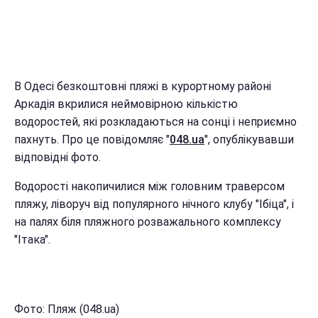
В Одесі безкоштовні пляжі в курортному районі
Аркадія вкрилися неймовірною кількістю
водоростей, які розкладаються на сонці і неприємно
пахнуть. Про це повідомляє "
048.ua
", опублікувавши
відповідні фото.
Водорості накопичилися між головним траверсом
пляжу, ліворуч від популярного нічного клубу "Ібіца", і
на палях біля пляжного розважального комплексу
"Ітака".
Фото: Пляж (048.ua)