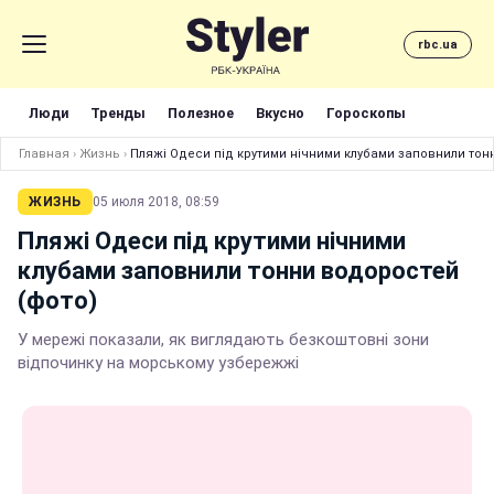
rbc.ua
Люди
Тренды
Полезное
Вкусно
Гороскопы
Главная
›
Жизнь
›
Пляжі Одеси під крутими нічними клубами заповнили тон
ЖИЗНЬ
05 июля 2018, 08:59
Пляжі Одеси під крутими нічними
клубами заповнили тонни водоростей
(фото)
У мережі показали, як виглядають безкоштовні зони
відпочинку на морському узбережжі