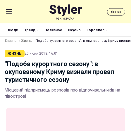
rbc.ua
Люди
Тренды
Полезное
Вкусно
Гороскопы
Главная
›
Жизнь
›
"Подоба курортного сезону": в окупованому Криму визнал
ЖИЗНЬ
20 июня 2018, 16:01
"Подоба курортного сезону": в
окупованому Криму визнали провал
туристичного сезону
Місцевий підприємець розповів про відпочивальників на
півострові