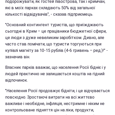
подорожувати, як гостей півострова, так і кримчан,
які в моїх парках складають 50% від загальної
кількості відвідувачів", - сказав підприємець.
"Основний контингент туристів, що приїжджають
сьогодні в Крим – це працівники бюджетної сфери,
це люди з дуже невеликим заробітком. Дивно, але
часто став помічати, що туристи торгуються при
купівлі магніту за 10-15 рублів (4-6 гривень – ред.)!" -
зазначив він.
Власник парків вважає, що населення Росії бідніє і у
людей практично не залишається коштів на гідний
відпочинок.
"Населення Росії продовжує бідніти, і це відчувається
повсюдно. Зростаючі витрати на всі життєво
важливе і необхідне, інфляція, нестримне і ніким не
контрольоване підняття цін на ліки, продукти,