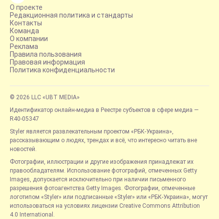
О проекте
Редакционная политика и стандарты
Контакты
Команда
О компании
Реклама
Правила пользования
Правовая информация
Политика конфиденциальности
© 2026 LLC «UBT MEDIA»
Идентификатор онлайн-медиа в Реестре субъектов в сфере медиа —
R40-05347
Styler является развлекательным проектом «РБК-Украина»,
рассказывающим о людях, трендах и всё, что интересно читать вне
новостей.
Фотографии, иллюстрации и другие изображения принадлежат их
правообладателям. Использование фотографий, отмеченных Getty
Images, допускается исключительно при наличии письменного
разрешения фотоагентства Getty Images. Фотографии, отмеченные
логотипом «Styler» или подписанные «Styler» или «РБК-Украина», могут
использоваться на условиях лицензии Creative Commons Attribution
4.0 International.