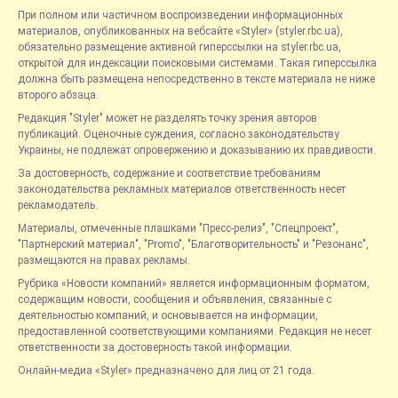
При полном или частичном воспроизведении информационных
материалов, опубликованных на вебсайте «Styler» (styler.rbc.ua),
обязательно размещение активной гиперссылки на styler.rbc.ua,
открытой для индексации поисковыми системами. Такая гиперссылка
должна быть размещена непосредственно в тексте материала не ниже
второго абзаца.
Редакция "Styler" может не разделять точку зрения авторов
публикаций. Оценочные суждения, согласно законодательству
Украины, не подлежат опровержению и доказыванию их правдивости.
За достоверность, содержание и соответствие требованиям
законодательства рекламных материалов ответственность несет
рекламодатель.
Материалы, отмеченные плашками "Пресс-релиз", "Спецпроект",
"Партнерский материал", "Promo", "Благотворительность" и "Резонанс",
размещаются на правах рекламы.
Рубрика «Новости компаний» является информационным форматом,
содержащим новости, сообщения и объявления, связанные с
деятельностью компаний, и основывается на информации,
предоставленной соответствующими компаниями. Редакция не несет
ответственности за достоверность такой информации.
Онлайн-медиа «Styler» предназначено для лиц от 21 года.