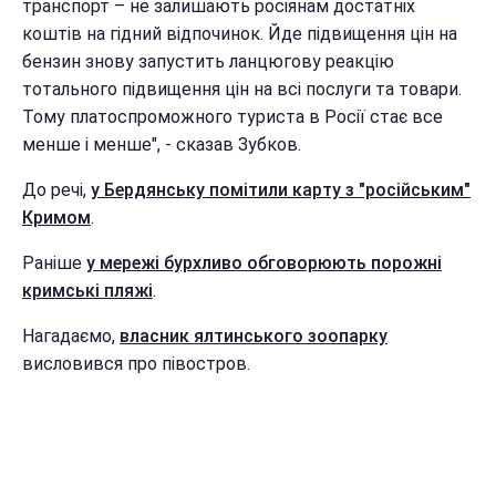
транспорт – не залишають росіянам достатніх
коштів на гідний відпочинок. Йде підвищення цін на
бензин знову запустить ланцюгову реакцію
тотального підвищення цін на всі послуги та товари.
Тому платоспроможного туриста в Росії стає все
менше і менше", - сказав Зубков.
До речі,
у Бердянську помітили карту з "російським"
Кримом
.
Раніше
у мережі бурхливо обговорюють порожні
кримські пляжі
.
Нагадаємо,
власник ялтинського зоопарку
висловився про півостров.