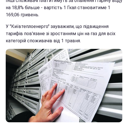
Інші споживачі платитимуть за опалення і гарячу воду
на 18,8% більше - вартість 1 Гкал становитиме 1
169,06 гривень.
У "Київтеплоенерго" зауважили, що підвищення
тарифів пов'язане зі зростанням цін на газ для всіх
категорій споживачів від 1 травня.