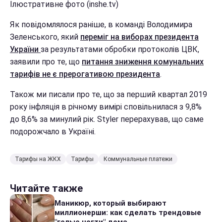
Ілюстративне фото (inshe.tv)
Як повідомлялося раніше, в команді Володимира
Зеленського, який
переміг на виборах президента
України
за результатами обробки протоколів ЦВК,
заявили про те, що
питання зниження комунальних
тарифів не є прерогативою президента
.
Також ми писали про те, що за перший квартал 2019
року інфляція в річному вимірі сповільнилася з 9,8%
до 8,6% за минулий рік. Styler перерахував, що саме
подорожчало в Україні.
Тарифы на ЖКХ
Тарифы
Коммунальные платежи
Читайте также
Маникюр, который выбирают
миллионерши: как сделать трендовые