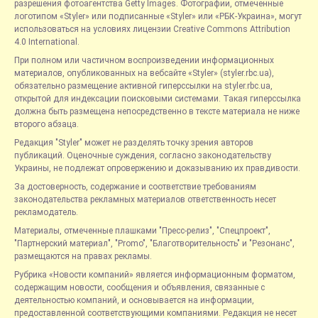
разрешения фотоагентства Getty Images. Фотографии, отмеченные
логотипом «Styler» или подписанные «Styler» или «РБК-Украина», могут
использоваться на условиях лицензии Creative Commons Attribution
4.0 International.
При полном или частичном воспроизведении информационных
материалов, опубликованных на вебсайте «Styler» (styler.rbc.ua),
обязательно размещение активной гиперссылки на styler.rbc.ua,
открытой для индексации поисковыми системами. Такая гиперссылка
должна быть размещена непосредственно в тексте материала не ниже
второго абзаца.
Редакция "Styler" может не разделять точку зрения авторов
публикаций. Оценочные суждения, согласно законодательству
Украины, не подлежат опровержению и доказыванию их правдивости.
За достоверность, содержание и соответствие требованиям
законодательства рекламных материалов ответственность несет
рекламодатель.
Материалы, отмеченные плашками "Пресс-релиз", "Спецпроект",
"Партнерский материал", "Promo", "Благотворительность" и "Резонанс",
размещаются на правах рекламы.
Рубрика «Новости компаний» является информационным форматом,
содержащим новости, сообщения и объявления, связанные с
деятельностью компаний, и основывается на информации,
предоставленной соответствующими компаниями. Редакция не несет