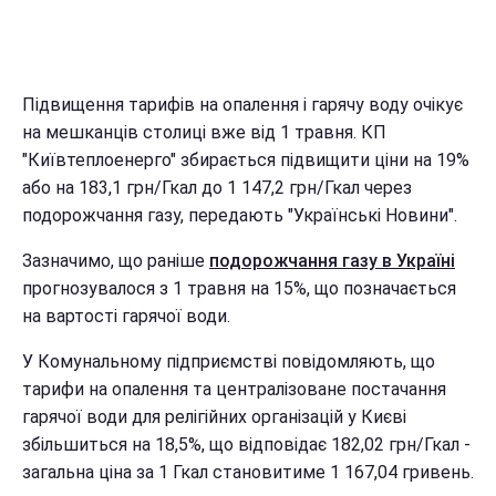
Підвищення тарифів на опалення і гарячу воду очікує
на мешканців столиці вже від 1 травня. КП
"Київтеплоенерго" збирається підвищити ціни на 19%
або на 183,1 грн/Гкал до 1 147,2 грн/Гкал через
подорожчання газу, передають "Українські Новини".
Зазначимо, що раніше
подорожчання газу в Україні
прогнозувалося з 1 травня на 15%, що позначається
на вартості гарячої води.
У Комунальному підприємстві повідомляють, що
тарифи на опалення та централізоване постачання
гарячої води для релігійних організацій у Києві
збільшиться на 18,5%, що відповідає 182,02 грн/Гкал -
загальна ціна за 1 Гкал становитиме 1 167,04 гривень.