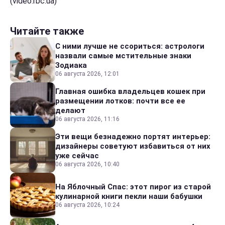
(video.rbc.ua)
Читайте также
С ними лучше не ссориться: астрологи
назвали самые мстительные знаки
Зодиака
06 августа 2026, 12:01
Главная ошибка владельцев кошек при
размещении лотков: почти все ее
делают
06 августа 2026, 11:16
Эти вещи безнадежно портят интерьер:
дизайнеры советуют избавиться от них
уже сейчас
06 августа 2026, 10:40
На Яблочный Спас: этот пирог из старой
кулинарной книги пекли наши бабушки
06 августа 2026, 10:24