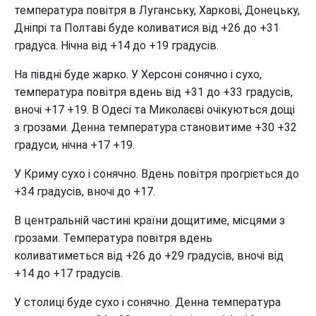
температура повітря в Луганську, Харкові, Донецьку,
Дніпрі та Полтаві буде коливатися від +26 до +31
градуса. Нічна від +14 до +19 градусів.
На півдні буде жарко. У Херсоні сонячно і сухо,
температура повітря вдень від +31 до +33 градусів,
вночі +17 +19. В Одесі та Миколаєві очікуються дощі
з грозами. Денна температура становитиме +30 +32
градуси, нічна +17 +19.
У Криму сухо і сонячно. Вдень повітря прогріється до
+34 градусів, вночі до +17.
В центральній частині країни дощитиме, місцями з
грозами. Температура повітря вдень
коливатиметься від +26 до +29 градусів, вночі від
+14 до +17 градусів.
У столиці буде сухо і сонячно. Денна температура