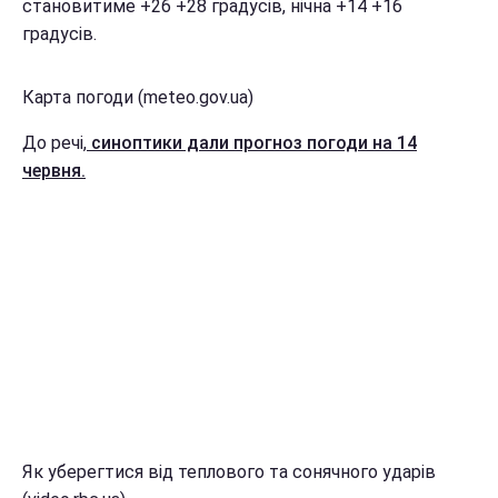
становитиме +26 +28 градусів, нічна +14 +16
градусів.
Карта погоди (meteo.gov.ua)
До речі,
синоптики дали прогноз погоди на 14
червня.
Як уберегтися від теплового та сонячного ударів