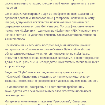
рассказывающим о людях, трендах и всё, что интересно читать вне
новостей.
Фотографии, иллюстрации и другие изображения принадлежат их
правообладателям. Использование фотографий, отмеченных Getty
Images, допускается исключительно при наличии письменного
разрешения фотоагентства Getty Images. Фотографии, отмеченные
логотипом «Styler» или подписанные «Styler» или «РБК-Украина», могут
использоваться на условиях лицензии Creative Commons Attribution
4.0 International.
При полном или частичном воспроизведении информационных
материалов, опубликованных на вебсайте «Styler» (styler.rbc.ua),
обязательно размещение активной гиперссылки на styler.rbc.ua,
открытой для индексации поисковыми системами. Такая гиперссылка
должна быть размещена непосредственно в тексте материала не ниже
второго абзаца.
Редакция "Styler" может не разделять точку зрения авторов
публикаций. Оценочные суждения, согласно законодательству
Украины, не подлежат опровержению и доказыванию их правдивости.
За достоверность, содержание и соответствие требованиям
законодательства рекламных материалов ответственность несет
рекламодатель.
Материалы, отмеченные плашками "Пресс-релиз", "Спецпроект",