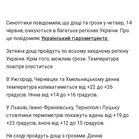
Синоптики повідомили, що дощі та грози у четвер, 14
червня, очікуються в багатьох регіонах України. Про
це повідомляє
Український гідрометцентр.
Затяжні дощі пройдуть по всьому західному регіону
України. Крім того, можливі грози. Температура
повітря опуститься.
В Ужгороді, Чернівцях та Хмельницькому денна
температура коливатиметься від +22 до +26
градусів. Нічна від +14 до +16 градусів.
У Львові, Івано-Франківську, Тернополі і Луцьку
стовпчики термометрів покажуть вдень від +19 до
+23 градусів, вночі від +12 до 15 градусів.
На сході пройдуть дощі з грозами. Денна