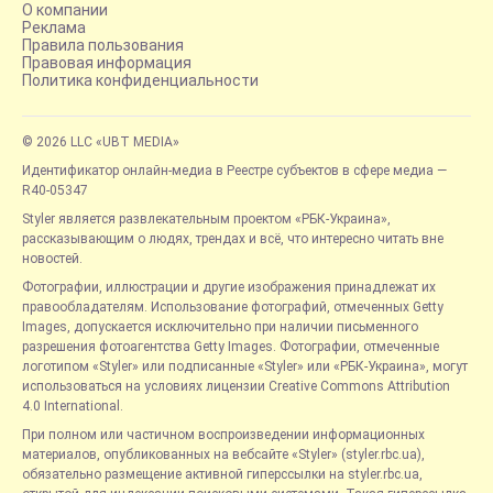
О компании
Реклама
Правила пользования
Правовая информация
Политика конфиденциальности
© 2026 LLC «UBT MEDIA»
Идентификатор онлайн-медиа в Реестре субъектов в сфере медиа —
R40-05347
Styler является развлекательным проектом «РБК-Украина»,
рассказывающим о людях, трендах и всё, что интересно читать вне
новостей.
Фотографии, иллюстрации и другие изображения принадлежат их
правообладателям. Использование фотографий, отмеченных Getty
Images, допускается исключительно при наличии письменного
разрешения фотоагентства Getty Images. Фотографии, отмеченные
логотипом «Styler» или подписанные «Styler» или «РБК-Украина», могут
использоваться на условиях лицензии Creative Commons Attribution
4.0 International.
При полном или частичном воспроизведении информационных
материалов, опубликованных на вебсайте «Styler» (styler.rbc.ua),
обязательно размещение активной гиперссылки на styler.rbc.ua,