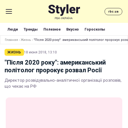
rbc.ua
Люди
Тренды
Полезное
Вкусно
Гороскопы
Главная
›
Жизнь
›
"Після 2020 року": американський політолог пророкує розв
ЖИЗНЬ
18 июня 2018, 13:10
"Після 2020 року": американський
політолог пророкує розвал Росії
Директор розвідувально-аналітичної організації розповів,
що чекає на РФ