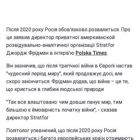
Після 2020 року Росія обов'язково розвалиться. Про
це заявив директор приватної амеркианской
розвідувально-аналітичної організації Stratfor
Джордж Фрідман в інтерв'ю
Polska Times
.
Він зазначив, що після трагічної війни в Європі настав
"чудесний період миру", який продовжує досі, але
скоро закінчиться. Фрідман додав, що війна – це те,
що криється в глибині людської природи
"Так все влаштовано: чим довше панує мир, тим
більшою є ймовірність початку війни", - сказав
директор Stratfor
Політолог упевнений, що після 2020 року Росія
розвалиться, і багато європейських країн отримають