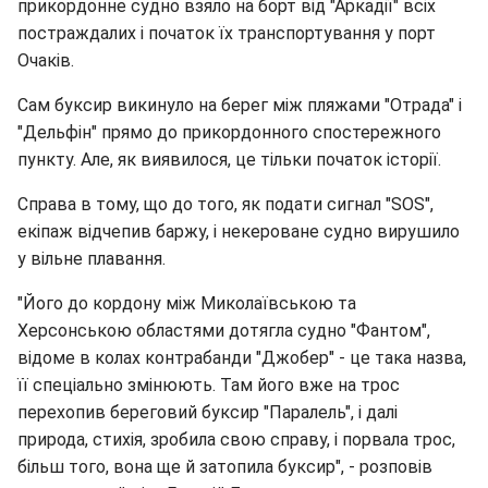
прикордонне судно взяло на борт від "Аркадії" всіх
постраждалих і початок їх транспортування у порт
Очаків.
Сам буксир викинуло на берег між пляжами "Отрада" і
"Дельфін" прямо до прикордонного спостережного
пункту. Але, як виявилося, це тільки початок історії.
Справа в тому, що до того, як подати сигнал "SOS",
екіпаж відчепив баржу, і некероване судно вирушило
у вільне плавання.
"Його до кордону між Миколаївською та
Херсонською областями дотягла судно "Фантом",
відоме в колах контрабанди "Джобер" - це така назва,
її спеціально змінюють. Там його вже на трос
перехопив береговий буксир "Паралель", і далі
природа, стихія, зробила свою справу, і порвала трос,
більш того, вона ще й затопила буксир", - розповів