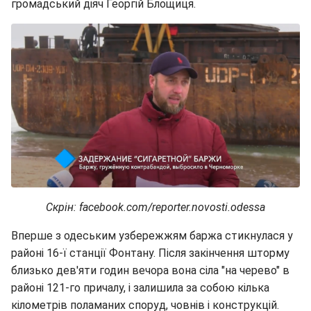
громадський діяч Георгій Блощиця.
Скрін: facebook.com/reporter.novosti.odessa
Вперше з одеським узбережжям баржа стикнулася у
районі 16-ї станції Фонтану. Після закінчення шторму
близько дев'яти годин вечора вона сіла "на черево" в
районі 121-го причалу, і залишила за собою кілька
кілометрів поламаних споруд, човнів і конструкцій.