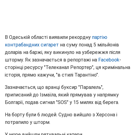
В Одеській області виявили рекордну
партію
контрабандних сигарет
на суму понад 5 мільйонів
доларів на баржі, яку викинуло на узбережжя після
шторму. Як зазначається в репортажі на
Facebook
-
сторінці ресурсу "Телеканал Репортер", ця кримінальна
історія, прямо кажучи, "в стилі Тарантіно".
Зазначається, що вранці буксир "Паралель",
приписаний до Ізмаїла, який прямував у напрямку
Болгарії, подав сигнал "SOS" у 15 милях від берега.
На борту були 6 людей. Судно вийшло з Херсона і
потрапило у шторм.
У море вийшли рятувальні катери.