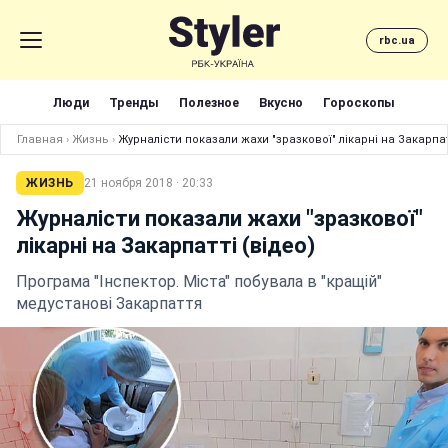
rbc.ua
Люди
Тренды
Полезное
Вкусно
Гороскопы
Главная
›
Жизнь
›
Журналісти показали жахи "зразкової" лікарні на Закарпат
ЖИЗНЬ
21 ноября 2018 · 20:33
Журналісти показали жахи "зразкової"
лікарні на Закарпатті (відео)
Програма "Інспектор. Міста" побувала в "кращій"
медустанові Закарпаття