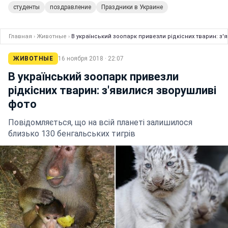
студенты
поздравление
Праздники в Украине
Главная
›
Животные
›
В український зоопарк привезли рідкісних тварин: з'
ЖИВОТНЫЕ
16 ноября 2018 · 22:07
В український зоопарк привезли
рідкісних тварин: з'явилися зворушливі
фото
Повідомляється, що на всій планеті залишилося
близько 130 бенгальських тигрів