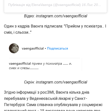
Публікація від ElenaVaenga (@vaengaofficial)
16 Лис 2018 в 7:37 PST
Відео: instagram.com/vaengaofficial
Один з кадрів Ваєнга підписала: "Прийом у психіатра... І
сміх, і сльози..."
Скрін: instagram.com/vaengaofficial
Згідно інформації з росЗМІ, Ваєнга кілька днів
перебувала у Веденеєвській лікарні у Санкт-
Петербурзі. Сама співачка опублікувала у соцмережі
відповідний пост - 15 листопада вона написала про