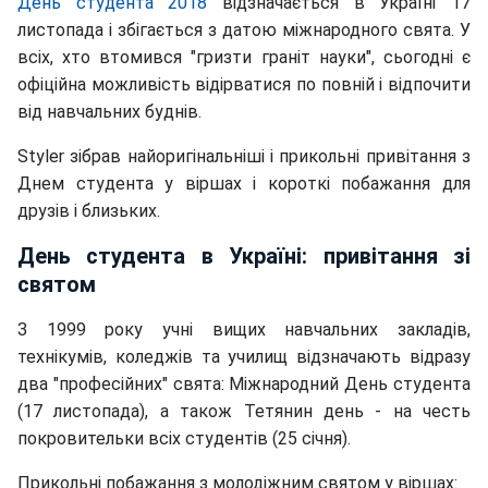
День студента 2018
відзначається в Україні 17
листопада і збігається з датою міжнародного свята. У
всіх, хто втомився "гризти граніт науки", сьогодні є
офіційна можливість відірватися по повній і відпочити
від навчальних буднів.
Styler зібрав найоригінальніші і прикольні привітання з
Днем студента у віршах і короткі побажання для
друзів і близьких.
День студента в Україні: привітання зі
святом
З 1999 року учні вищих навчальних закладів,
технікумів, коледжів та училищ відзначають відразу
два "професійних" свята: Міжнародний День студента
(17 листопада), а також Тетянин день - на честь
покровительки всіх студентів (25 січня).
Прикольні побажання з молодіжним святом у віршах: