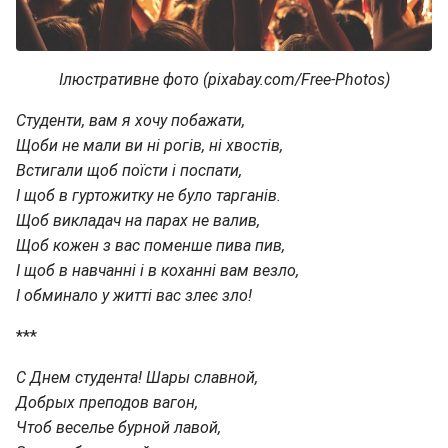
Ілюстративне фото (pixabay.com/Free-Photos)
Студенти, вам я хочу побажати,
Щоби не мали ви ні рогів, ні хвостів,
Встигали щоб поїсти і поспати,
І щоб в гуртожитку не було тарганів.
Щоб викладач на парах не валив,
Щоб кожен з вас поменше пива пив,
І щоб в навчанні і в коханні вам везло,
І обминало у житті вас злеє зло!
***
С Днем студента! Шары славной,
Добрых преподов вагон,
Чтоб веселье бурной лавой,