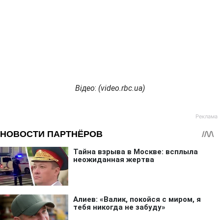
Відео
:
(
video.rbc.ua
)