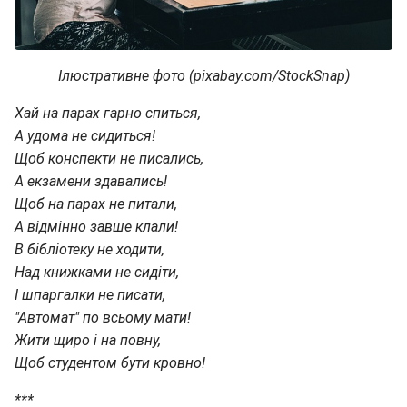
Ілюстративне фото (pixabay.com/StockSnap)
Хай на парах гарно спиться,
А удома не сидиться!
Щоб конспекти не писались,
А екзамени здавались!
Щоб на парах не питали,
А відмінно завше клали!
В бібліотеку не ходити,
Над книжками не сидіти,
І шпаргалки не писати,
"Автомат" по всьому мати!
Жити щиро і на повну,
Щоб студентом бути кровно!
***