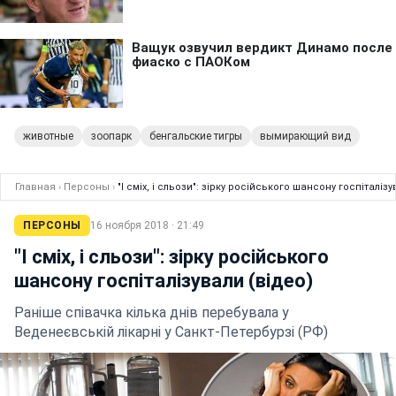
животные
зоопарк
бенгальские тигры
вымирающий вид
Главная
›
Персоны
›
"І сміх, і сльози": зірку російського шансону госпіталізу
ПЕРСОНЫ
16 ноября 2018 · 21:49
"І сміх, і сльози": зірку російського
шансону госпіталізували (відео)
Раніше співачка кілька днів перебувала у
Веденеєвській лікарні у Санкт-Петербурзі (РФ)