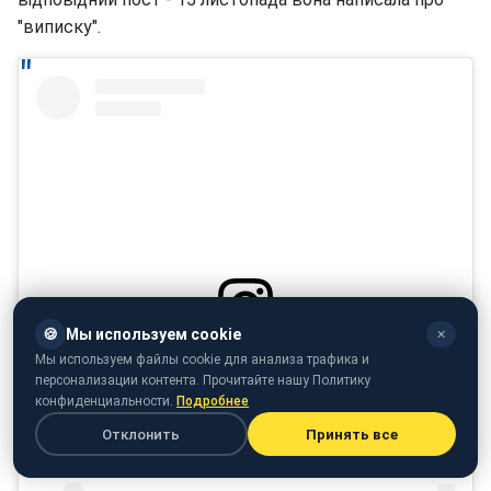
"виписку".
🍪
Мы используем cookie
✕
Мы используем файлы cookie для анализа трафика и
Подивитися цю публікацію в Instagram
персонализации контента. Прочитайте нашу Политику
конфиденциальности.
Подробнее
Отклонить
Принять все