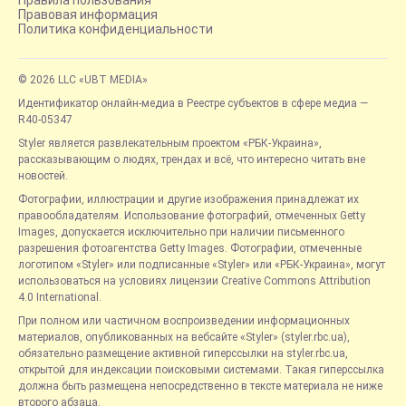
Правила пользования
Правовая информация
Политика конфиденциальности
© 2026 LLC «UBT MEDIA»
Идентификатор онлайн-медиа в Реестре субъектов в сфере медиа —
R40-05347
Styler является развлекательным проектом «РБК-Украина»,
рассказывающим о людях, трендах и всё, что интересно читать вне
новостей.
Фотографии, иллюстрации и другие изображения принадлежат их
правообладателям. Использование фотографий, отмеченных Getty
Images, допускается исключительно при наличии письменного
разрешения фотоагентства Getty Images. Фотографии, отмеченные
логотипом «Styler» или подписанные «Styler» или «РБК-Украина», могут
использоваться на условиях лицензии Creative Commons Attribution
4.0 International.
При полном или частичном воспроизведении информационных
материалов, опубликованных на вебсайте «Styler» (styler.rbc.ua),
обязательно размещение активной гиперссылки на styler.rbc.ua,
открытой для индексации поисковыми системами. Такая гиперссылка
должна быть размещена непосредственно в тексте материала не ниже
второго абзаца.