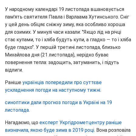
У народному календарі 19 листопада вшановується
пам'ять святителя Павла і Варлаама Хутинського. Сніг
у цей день обіцяє сніжну зиму, яка особливо хороша
для озимих. У минулі часи казали: "Якщо лід на річці
стає купами, то і хліба будуть купи, а гладко — то і хліба
буде гладко". У першій третині листопада, близько
Михайлова дня (21 листопада), нерідко буває
повернення тепла: задощить, затуманить, і підуть
відлиги.
Раніше
українців попередили про суттєве
ускладнення погоди на наступному тижні
.
синоптики дали прогноз погоди в Україні на 19
листопада
.
Нагадаємо, що
експерт Укргідрометцентру раніше
визначила, якою буде зима в 2019 році
. Вона розповіла