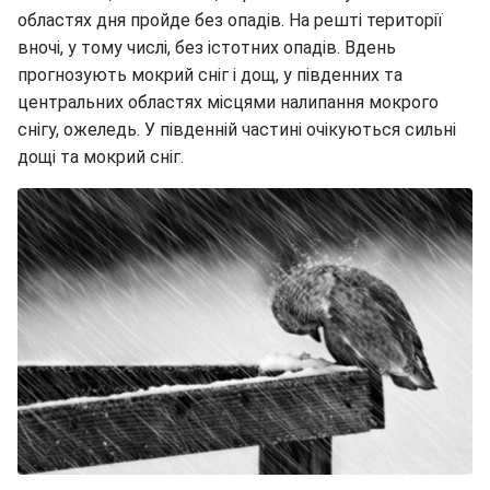
областях дня пройде без опадів. На решті території
вночі, у тому числі, без істотних опадів. Вдень
прогнозують мокрий сніг і дощ, у південних та
центральних областях місцями налипання мокрого
снігу, ожеледь. У південній частині очікуються сильні
дощі та мокрий сніг.