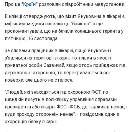
Про це "
Країні
" розповіли співробітники медустанови.
В клініці стверджують, що візит Януковича в лікарні є
міфічним, медики назвали це "байкою", а ще
прокоментували, що не бачили колишнього гаранта у
п'ятницю, 16 листопада.
За словами працівників лікарні, якщо Янукович і
з'являвся на території лікарні, то тільки в якості
приватної особи. Зазвичай, якщо хтось приїжджає під
державною охороною, то перекриваються всі
поверхи, але цього не сталося.
"Людей, які знаходяться під охороною ФСТ, по
швидкій везуть в поліклініку управління справами
президента або лікарні ФСО і ФСБ, де таджиків немає, і
куди проходу стороннім немає", - повідомив один з
охоронців блоку лікарні.