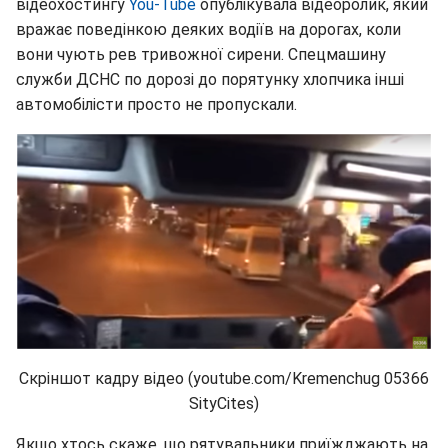
відеохостингу
You-Tube
опублікувала відеоролик, який
вражає поведінкою деяких водіїв на дорогах, коли
вони чують рев тривожної сирени. Спецмашину
служби ДСНС по дорозі до порятунку хлопчика інші
автомобілісти просто не пропускали.
Скріншот кадру відео (youtube.com/Kremenchug 05366
SityCites)
Якщо хтось скаже, що рятувальники приїжджають на