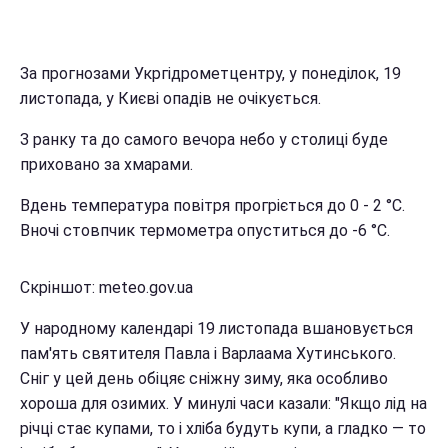
За прогнозами Укргідрометцентру, у понеділок, 19
листопада, у Києві опадів не очікується.
З ранку та до самого вечора небо у столиці буде
приховано за хмарами.
Вдень температура повітря прогріється до 0 - 2 °C.
Вночі стовпчик термометра опуститься до -6 °C.
Скріншот: meteo.gov.ua
У народному календарі 19 листопада вшановується
пам'ять святителя Павла і Варлаама Хутинського.
Сніг у цей день обіцяє сніжну зиму, яка особливо
хороша для озимих. У минулі часи казали: "Якщо лід на
річці стає купами, то і хліба будуть купи, а гладко — то