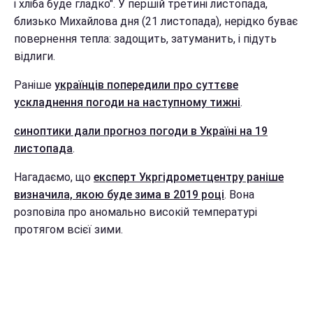
і хліба буде гладко". У першій третині листопада,
близько Михайлова дня (21 листопада), нерідко буває
повернення тепла: задощить, затуманить, і підуть
відлиги.
Раніше
українців попередили про суттєве
ускладнення погоди на наступному тижні
.
синоптики дали прогноз погоди в Україні на 19
листопада
.
Нагадаємо, що
експерт Укргідрометцентру раніше
визначила, якою буде зима в 2019 році
. Вона
розповіла про аномально високій температурі
протягом всієї зими.