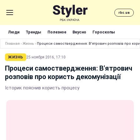
rbc.ua
Люди
Тренды
Полезное
Вкусно
Гороскопы
Главная
›
Жизнь
›
Процеси самоствердження: В'ятрович розповів про кори
ЖИЗНЬ
25 ноября 2016, 17:10
Процеси самоствердження: В'ятрович
розповів про користь декомунізації
Історик пояснив користь процесу