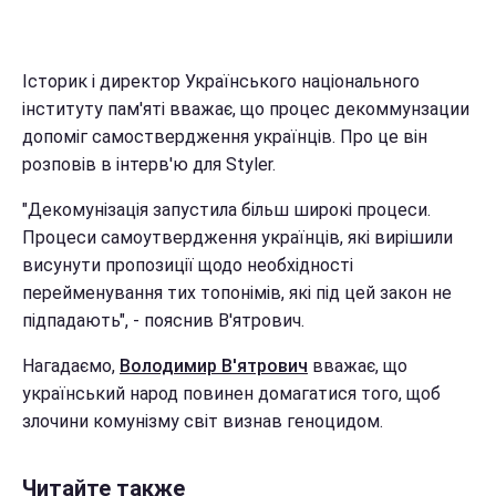
Історик і директор Українського національного
інституту пам'яті вважає, що процес декоммунзации
допоміг самоствердження українців. Про це він
розповів в інтерв'ю для Styler.
"Декомунізація запустила більш широкі процеси.
Процеси самоутвердження українців, які вирішили
висунути пропозиції щодо необхідності
перейменування тих топонімів, які під цей закон не
підпадають", - пояснив В'ятрович.
Нагадаємо,
Володимир В'ятрович
вважає, що
український народ повинен домагатися того, щоб
злочини комунізму світ визнав геноцидом.
Читайте также