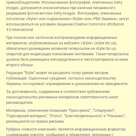
правообладателям. Использование фотографий, отмеченных Getty
Images, допускается исключительно при наличии письменного
разрешения фотоагентства Getty Images. Фотографии, отмеченные
логотипом «Styler» или подписанные «Styler» или «РБК-Украина», могут
использоваться на условиях лицензии Creative Commons Attribution
4.0 International.
При полном или частичном воспроизведении информационных
материалов, опубликованных на вебсайте «Styler» (styler.rbc.ua),
обязательно размещение активной гиперссылки на styler.rbc.ua,
открытой для индексации поисковыми системами. Такая гиперссылка
должна быть размещена непосредственно в тексте материала не ниже
второго абзаца.
Редакция "Styler" может не разделять точку зрения авторов
публикаций. Оценочные суждения, согласно законодательству
Украины, не подлежат опровержению и доказыванию их правдивости.
За достоверность, содержание и соответствие требованиям
законодательства рекламных материалов ответственность несет
рекламодатель.
Материалы, отмеченные плашками "Пресс-релиз", "Спецпроект",
"Партнерский материал", "Promo", "Благотворительность" и "Резонанс",
размещаются на правах рекламы.
Рубрика «Новости компаний» является информационным форматом,
содержащим новости, сообщения и объявления, связанные с