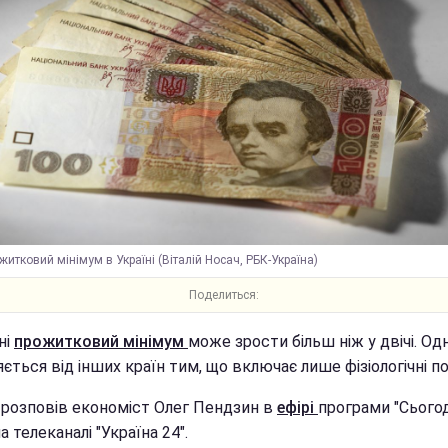
житковий мінімум в Україні (Віталій Носач, РБК-Україна)
Поделиться:
ні
прожитковий мінімум
може зрости більш ніж у двічі. Одн
яється від інших країн тим, що включає лише фізіологічні п
 розповів економіст Олег Пендзин в
ефірі
програми "Сьогод
а телеканалі "Україна 24".