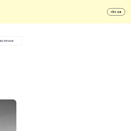
rbc.ua
тастична