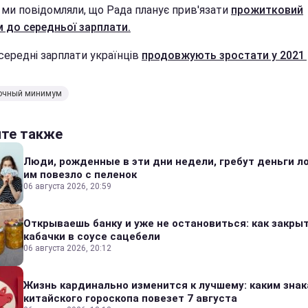
 ми повідомляли, що Рада планує прив'язати
прожитковий
м до середньої зарплати.
середні зарплати українців
продовжують зростати у 2021 
очный минимум
йте также
Люди, рожденные в эти дни недели, гребут деньги л
им повезло с пеленок
06 августа 2026, 20:59
Открываешь банку и уже не остановиться: как закры
кабачки в соусе сацебели
06 августа 2026, 20:12
Жизнь кардинально изменится к лучшему: каким зна
китайского гороскопа повезет 7 августа