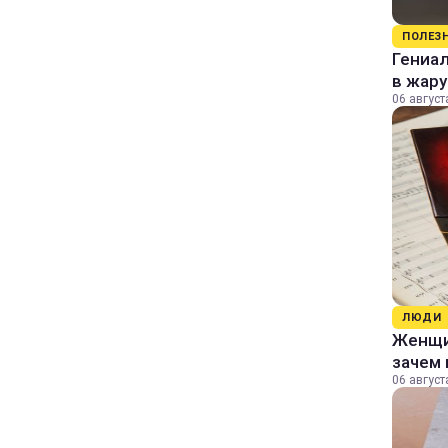
ПОЛЕЗ
Гениал
в жару
06 август
ЛЮДИ
Женщин
зачем 
06 август