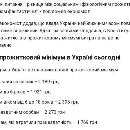
ні питання. І різниця між соціальним і фізіологічним прожи
мом фантастична", - повідомив економіст.
економіст додав, що влада України найближчим часом пов
саме соціальний. Адже, за словами Пендзина, в Конституці
а житло, а в прожитковому мінімумі витратів на це не
овано.
прожитковий мінімум в Україні сьогодні
удня в Україні встановили новий прожитковий мінімум:
льний показник ‒ 2 189 грн;
м до 6 років ‒ 1 921 грн;
м віком від 6 до 18 років ‒ 2 395 грн;
ездатним особам – 2 270 грн;
ам, які втратили працездатність – 1 769 грн.