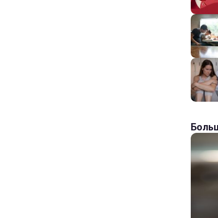
Больш