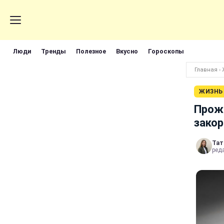
Люди
Тренды
Полезное
Вкусно
Гороскопы
Главная
›
ЖИЗНЬ
Прожи
закор
Тат
ред