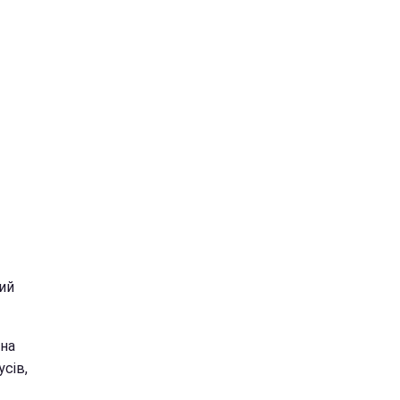
ий
 на
усів,