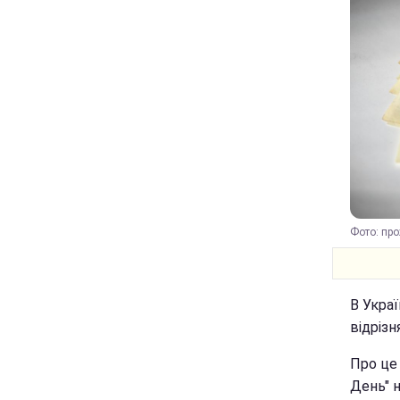
Фото: про
В Украї
відрізн
Про це
День" н