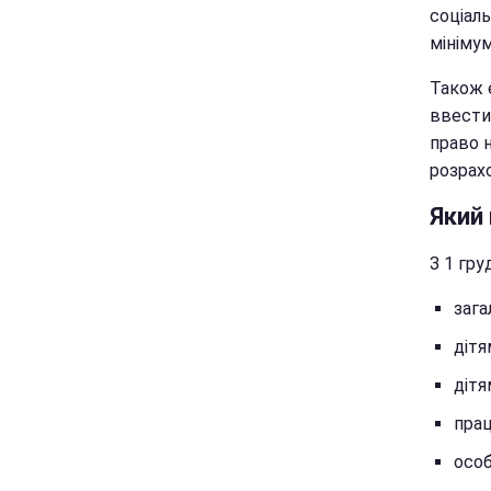
соціаль
мініму
Також 
ввести 
право н
розрах
Який 
З 1 гр
зага
дітя
дітя
прац
особ