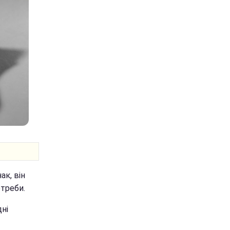
ак, він
отреби.
ні