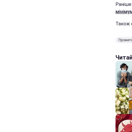
Раніше
мініму
Також 
Прожит
Чита