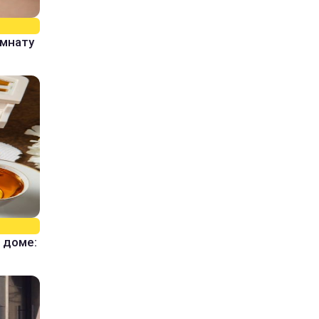
омнату
 доме: