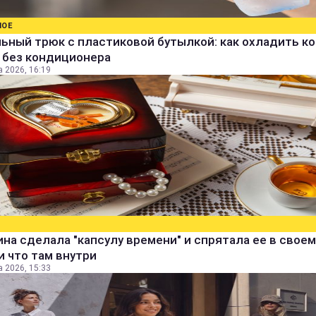
НОЕ
ьный трюк с пластиковой бутылкой: как охладить к
 без кондиционера
а 2026, 16:19
а сделала "капсулу времени" и спрятала ее в своем
и что там внутри
а 2026, 15:33