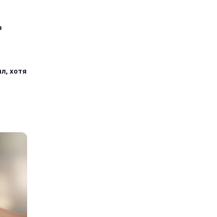
з
л, хотя