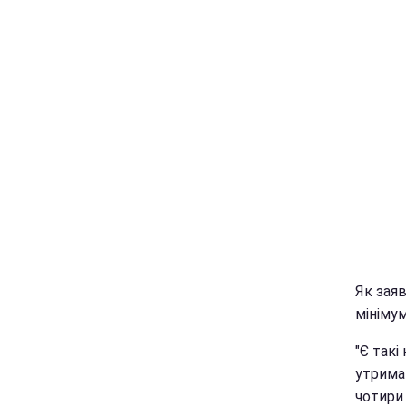
Як зая
мінімум,
"Є такі
утриман
чотири 