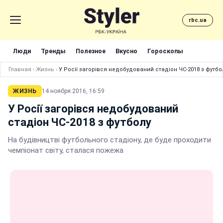
rbc.ua
Люди
Тренды
Полезное
Вкусно
Гороскопы
Главная
›
Жизнь
›
У Росії загорівся недобудований стадіон ЧС-2018 з футбо
ЖИЗНЬ
14 ноября 2016, 16:59
У Росії загорівся недобудований
стадіон ЧС-2018 з футболу
На будівництві футбольного стадіону, де буде проходити
чемпіонат світу, сталася пожежа