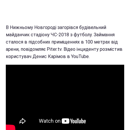
В Нижньому Новгороді загорівся будівельний
майданчик стадіону ЧС-2018 з футболу. Займання
сталося в підсобних приміщеннях в 100 метрах від
арени, повідомляє Piter.tv. Відео інциденту розмістив
користувач Денис Карімов в YouTube.