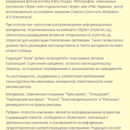
разрешения фотоагентства Getty Images. Фотографии, отмеченные
логотипом «Styler» или подписанные «Styler» или «РБК-Украина», могут
использоваться на условиях лицензии Creative Commons Attribution
4.0 International.
При полном или частичном воспроизведении информационных
материалов, опубликованных на вебсайте «Styler» (styler.rbc.ua),
обязательно размещение активной гиперссылки на styler.rbc.ua,
открытой для индексации поисковыми системами. Такая гиперссылка
должна быть размещена непосредственно в тексте материала не ниже
второго абзаца.
Редакция "Styler" может не разделять точку зрения авторов
публикаций. Оценочные суждения, согласно законодательству
Украины, не подлежат опровержению и доказыванию их правдивости.
За достоверность, содержание и соответствие требованиям
законодательства рекламных материалов ответственность несет
рекламодатель.
Материалы, отмеченные плашками "Пресс-релиз", "Спецпроект",
"Партнерский материал", "Promo", "Благотворительность" и "Резонанс",
размещаются на правах рекламы.
Рубрика «Новости компаний» является информационным форматом,
содержащим новости, сообщения и объявления, связанные с
деятельностью компаний, и основывается на информации,
предоставленной соответствующими компаниями. Редакция не несет