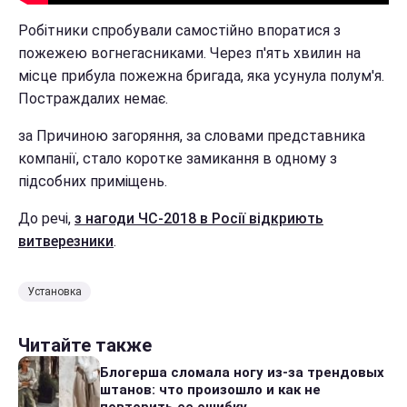
Робітники спробували самостійно впоратися з
пожежею вогнегасниками. Через п'ять хвилин на
місце прибула пожежна бригада, яка усунула полум'я.
Постраждалих немає.
за Причиною загоряння, за словами представника
компанії, стало коротке замикання в одному з
підсобних приміщень.
До речі,
з нагоди ЧС-2018 в Росії відкриють
витверезники
.
Установка
Читайте также
Блогерша сломала ногу из-за трендовых
штанов: что произошло и как не