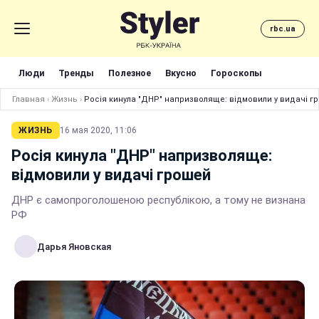
rbc.ua
Люди
Тренды
Полезное
Вкусно
Гороскопы
Главная
›
Жизнь
›
Росія кинула "ДНР" напризволяще: відмовили у видачі г
ЖИЗНЬ
16 мая 2020, 11:06
Росія кинула "ДНР" напризволяще:
відмовили у видачі грошей
ДНР є самопроголошеною республікою, а тому не визнана
РФ
Дарья Яновская