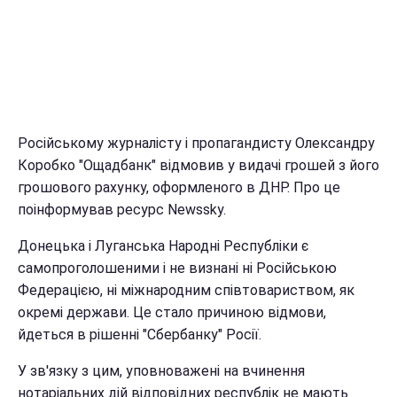
Російському журналісту і пропагандисту Олександру
Коробко "Ощадбанк" відмовив у видачі грошей з його
грошового рахунку, оформленого в ДНР. Про це
поінформував ресурс Newssky.
Донецька і Луганська Народні Республіки є
самопроголошеними і не визнані ні Російською
Федерацією, ні міжнародним співтовариством, як
окремі держави. Це стало причиною відмови,
йдеться в рішенні "Сбербанку" Росії.
У зв'язку з цим, уповноважені на вчинення
нотаріальних дій відповідних республік не мають