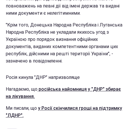
повноважень на певні дії від імені держав та видані
ними документи є нелегітимними.
"Крім того, Донецька Народна Республіка і Луганська
Народна Республіка не укладали якихось угод з
Україною про порядок визнання офіційних
документів, виданих компетентними органами цих
республік, дійсними на решті території України", -
зазначено в повідомленні.
Росія кинула "ДНР" напризволяще
Нагадаємо, що
російська найомниця у "ДНР" збирає
на лікування.
Ми писали, що
у Росії скінчилися гроші на підтримку
"ЛДНР".