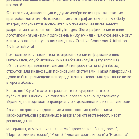
новостей.
Фотографии, иллюстрации и другие изображения принадлежат их
правообладателям. Использование фотографий, отмеченных Getty
Images, допускается исключительно при наличии письменного
разрешения фотоагентства Getty Images. Фотографии, отмеченные
логотипом «Styler» или подписанные «Styler» или «РБК-Украина», могут
использоваться на условиях лицензии Creative Commons Attribution
4.0 International.
При полном или частичном воспроизведении информационных
материалов, опубликованных на вебсайте «Styler» (styler.rbc.ua),
обязательно размещение активной гиперссылки на styler.rbc.ua,
открытой для индексации поисковыми системами. Такая гиперссылка
должна быть размещена непосредственно в тексте материала не ниже
второго абзаца.
Редакция "Styler" может не разделять точку зрения авторов
публикаций. Оценочные суждения, согласно законодательству
Украины, не подлежат опровержению и доказыванию их правдивости.
За достоверность, содержание и соответствие требованиям
законодательства рекламных материалов ответственность несет
рекламодатель.
Материалы, отмеченные плашками "Пресс-релиз", "Спецпроект",
"Партнерский материал", "Promo", "Благотворительность" и "Резонанс",