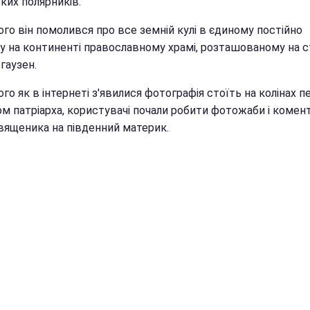
ких полярників.
го він помолився про все земній кулі в єдиному постійно
у на континенті православному храмі, розташованому на с
гаузен.
ого як в інтернеті з'явилися фотографія стоїть на колінах п
ом патріарха, користувачі почали робити фотожаби і комен
священика на південний материк.