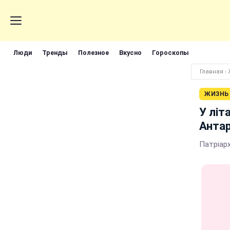
Люди
Тренды
Полезное
Вкусно
Гороскопы
Главная
›
ЖИЗНЬ
У літ
Анта
Патріарх