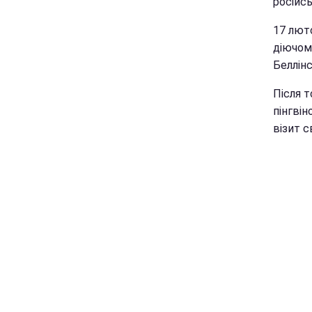
російсь
17 люто
діючом
Беллінс
Після т
пінгвін
візит 