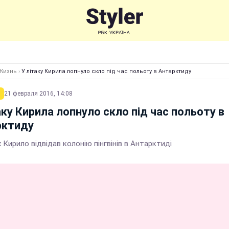
Жизнь
›
У літаку Кирила лопнуло скло під час польоту в Антарктиду
21 февраля 2016, 14:08
аку Кирила лопнуло скло під час польоту в
рктиду
 Кирило відвідав колонію пінгвінів в Антарктиді