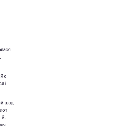
алася
,
 Як
я і
ий шар,
ілот
 Я,
сяч