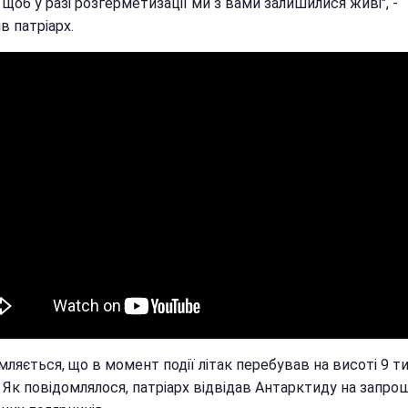
 щоб у разі розгерметизації ми з вами залишилися живі", -
в патріарх.
ляється, що в момент події літак перебував на висоті 9 т
 Як повідомлялося, патріарх відвідав Антарктиду на запро