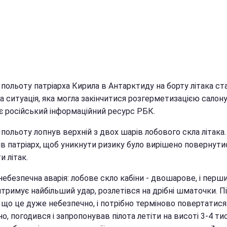
 польоту патріарха Кирила в Антарктиду на борту літака ст
а ситуація, яка могла закінчитися розгерметизацією салону
є російський інформаційний ресурс РБК.
 польоту лопнув верхній з двох шарів лобового скла літака.
в патріарх, щоб уникнути ризику було вирішено повернутис
и літак.
ебезпечна аварія: лобове скло кабіни - двошарове, і перш
тримує найбільший удар, розлетівся на дрібні шматочки. П
 що це дуже небезпечно, і потрібно терміново повертатися.
о, погодився і запропонував пілота летіти на висоті 3-4 ти