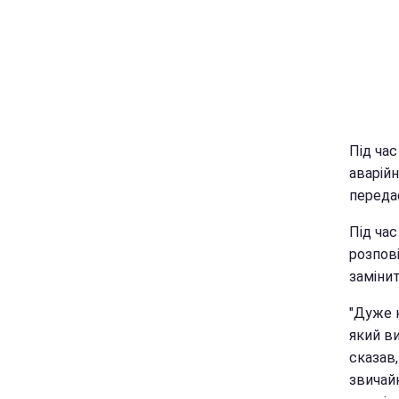
Під час
аварійн
переда
Під час
розпові
замінит
"Дуже н
який ви
сказав,
звичайн