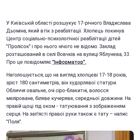
У Київській області розшукує 17-річного Владислава
Дьоміна, який втік з реабілітації. Хлопець покинув
Центр соціально-психологічної реабілітації дітей
"Пролісок" і про нього нічого не відомо. Заклад
розташований в селі Вовчків на вулиці Яблунева, 33.
Про це повідомляє
"Інформатор".
Наголошується, що на вигляд хлопцеві 17-18 років,
зріст 180 сантиметрів, він худорлявої статури.
Обличчя овальне, очі сіро-блакитні, волосся
меліроване, біляве кучеряве, середньої довжини. На
правій щоці під оком - татуювання з зображенням
серця. На зап'ясті правої руки також є тату – напис
"Поля".