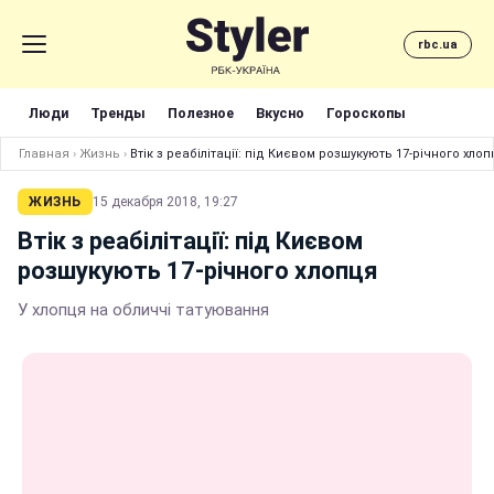
rbc.ua
Люди
Тренды
Полезное
Вкусно
Гороскопы
Главная
›
Жизнь
›
Втік з реабілітації: під Києвом розшукують 17-річного хлоп
ЖИЗНЬ
15 декабря 2018, 19:27
Втік з реабілітації: під Києвом
розшукують 17-річного хлопця
У хлопця на обличчі татуювання