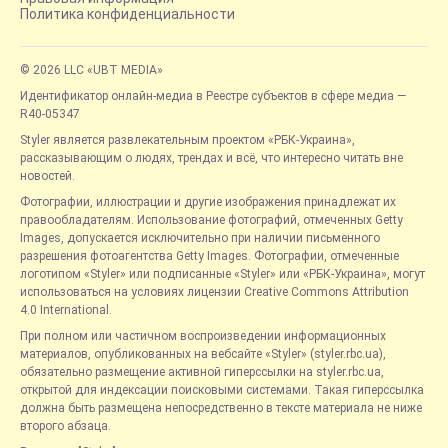
Политика конфиденциальности
© 2026 LLC «UBT MEDIA»
Идентификатор онлайн-медиа в Реестре субъектов в сфере медиа —
R40-05347
Styler является развлекательным проектом «РБК-Украина»,
рассказывающим о людях, трендах и всё, что интересно читать вне
новостей.
Фотографии, иллюстрации и другие изображения принадлежат их
правообладателям. Использование фотографий, отмеченных Getty
Images, допускается исключительно при наличии письменного
разрешения фотоагентства Getty Images. Фотографии, отмеченные
логотипом «Styler» или подписанные «Styler» или «РБК-Украина», могут
использоваться на условиях лицензии Creative Commons Attribution
4.0 International.
При полном или частичном воспроизведении информационных
материалов, опубликованных на вебсайте «Styler» (styler.rbc.ua),
обязательно размещение активной гиперссылки на styler.rbc.ua,
открытой для индексации поисковыми системами. Такая гиперссылка
должна быть размещена непосредственно в тексте материала не ниже
второго абзаца.