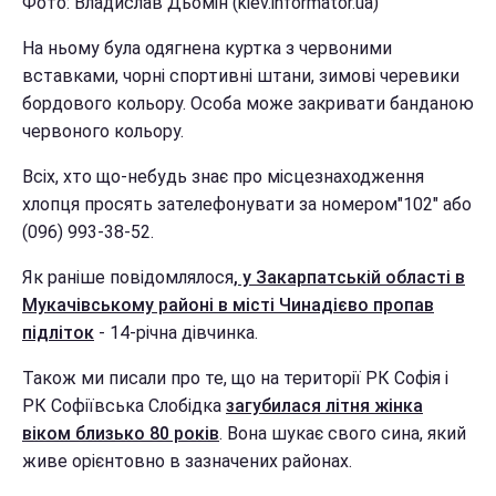
Фото: Владислав Дьомін (kiev.informator.ua)
На ньому була одягнена куртка з червоними
вставками, чорні спортивні штани, зимові черевики
бордового кольору. Особа може закривати банданою
червоного кольору.
Всіх, хто що-небудь знає про місцезнаходження
хлопця просять зателефонувати за номером"102" або
(096) 993-38-52.
Як раніше повідомлялося
, у Закарпатській області в
Мукачівському районі в місті Чинадієво
пропав
підліток
- 14-річна дівчинка.
Також ми писали про те, що на території РК Софія і
РК Софіївська Слобідка
загубилася літня жінка
віком близько 80 років
. Вона шукає свого сина, який
живе орієнтовно в зазначених районах.