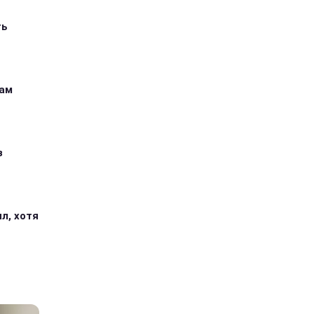
ть
кам
з
л, хотя