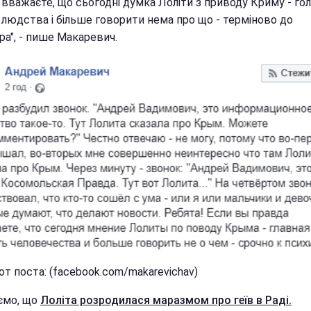
 вважаєте, що сьогодні думка Лоліти з приводу Криму - го
 людства і більше говорити нема про що - терміново до
ра", - пише Макаревич.
т поста: (facebook.com/makarevichav)
ємо, що
Лоліта розродилася маразмом про геїв в Раді.