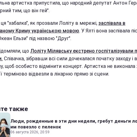
льна артистка припустила, що народний депутат Антон Ге
рний тим, що він гей".
ця "хабалка", як прозвали Лоліту в мережі,
заспівала в
аному Криму українською мовою
. У Ялті вона заспівала п
Океан Ельзи" під назвою "Друг".
ідомляли, що
Лоліту Мілявську екстрено госпіталізували 
и.
Співачка, зібравши всі сили дочекалася початку заходу і
ну, щоб особисто відмінити концерт. Артистка не виконала
 її терміново відвезли в лікарню прямо зі сцени.
йте также
Люди, рожденные в эти дни недели, гребут деньги л
им повезло с пеленок
06 августа 2026, 20:59