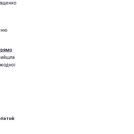
ращенко
існю
прямо
 вийшла
 жодної
опатой: