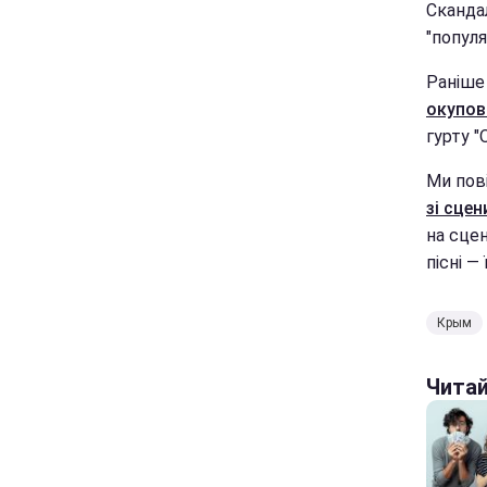
Сканда
"популя
Раніше 
окупов
гурту "
Ми пов
зі сцен
на сце
пісні —
Крым
Чита