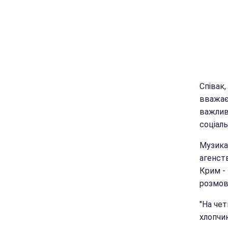
Співак
вважає
важлив
соціал
Музика
агенст
Крим -
розмов
"На чет
хлопчик