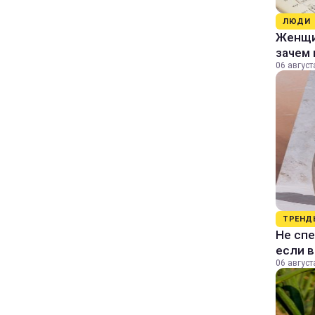
ЛЮДИ
Женщин
зачем 
06 август
ТРЕНД
Не спе
если 
06 август