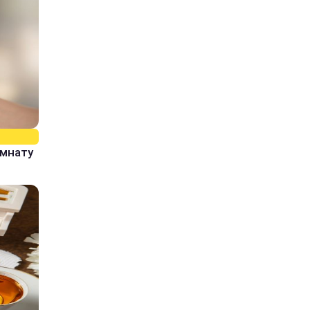
омнату