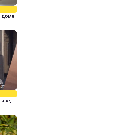
 доме:
 вас,