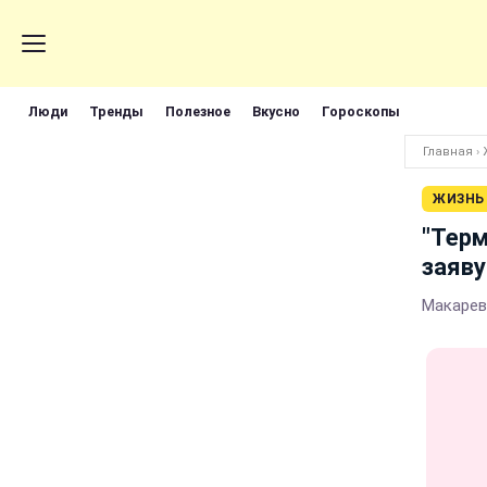
Люди
Тренды
Полезное
Вкусно
Гороскопы
Главная
›
ЖИЗНЬ
"Терм
заяву
Макареви