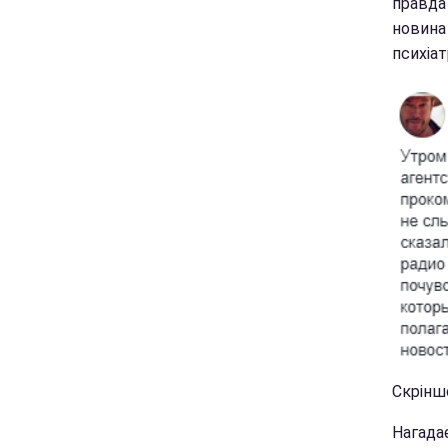
правда
новина
психіат
Скріншо
Нагада