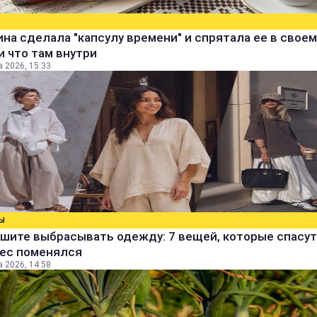
а сделала "капсулу времени" и спрятала ее в своем
и что там внутри
а 2026, 15:33
Ы
шите выбрасывать одежду: 7 вещей, которые спасут
вес поменялся
а 2026, 14:58