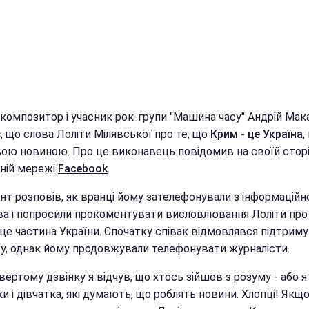
, композитор і учасник рок-групи "Машина часу" Андрій Ма
, що слова Лоліти Мілявської про те, що
Крим - це Україна
,
ою новиною. Про це виконавець повідомив на своїй сторі
ьній мережі
Facebook
.
нт розповів, як вранці йому зателефонували з інформаційн
ва і попросили прокоментувати висловлювання Лоліти про 
 це частина України. Спочатку співак відмовлявся підтрим
у, однак йому продовжували телефонувати журналісти.
вертому дзвінку я відчув, що хтось зійшов з розуму - або я
и і дівчатка, які думають, що роблять новини. Хлопці! Якщ