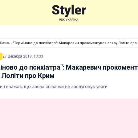
Жизнь
›
"Терміново до психіатра": Макаревич прокоментував заяву Лоліти про
27 декабря 2018, 13:33
іново до психіатра": Макаревич прокомен
 Лоліти про Крим
ч вважає, що заява співачки не заслуговує уваги