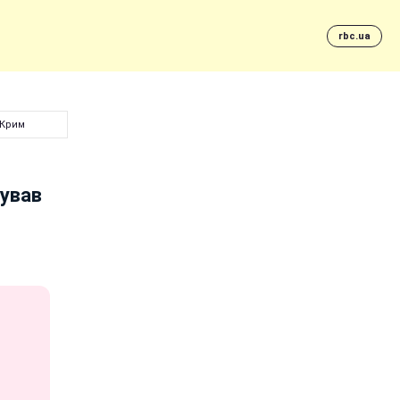
rbc.ua
 Крим
тував