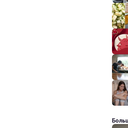
Больш